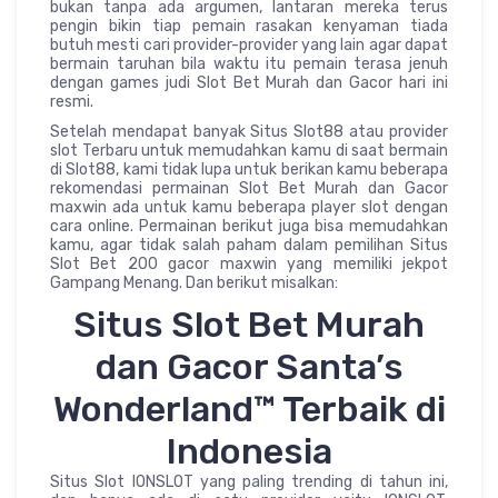
bukan tanpa ada argumen, lantaran mereka terus
pengin bikin tiap pemain rasakan kenyaman tiada
butuh mesti cari provider-provider yang lain agar dapat
bermain taruhan bila waktu itu pemain terasa jenuh
dengan games judi Slot Bet Murah dan Gacor hari ini
resmi.
Setelah mendapat banyak Situs Slot88 atau provider
slot Terbaru untuk memudahkan kamu di saat bermain
di Slot88, kami tidak lupa untuk berikan kamu beberapa
rekomendasi permainan Slot Bet Murah dan Gacor
maxwin ada untuk kamu beberapa player slot dengan
cara online. Permainan berikut juga bisa memudahkan
kamu, agar tidak salah paham dalam pemilihan Situs
Slot Bet 200 gacor maxwin yang memiliki jekpot
Gampang Menang. Dan berikut misalkan:
Situs Slot Bet Murah
dan Gacor Santa’s
Wonderland™ Terbaik di
Indonesia
Situs Slot IONSLOT yang paling trending di tahun ini,