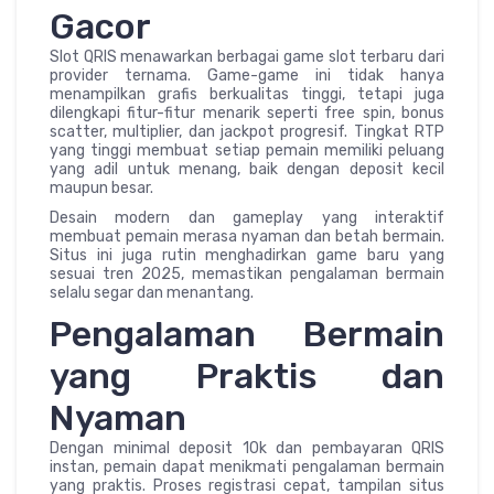
Gacor
Slot QRIS menawarkan berbagai game slot terbaru dari
provider ternama. Game-game ini tidak hanya
menampilkan grafis berkualitas tinggi, tetapi juga
dilengkapi fitur-fitur menarik seperti free spin, bonus
scatter, multiplier, dan jackpot progresif. Tingkat RTP
yang tinggi membuat setiap pemain memiliki peluang
yang adil untuk menang, baik dengan deposit kecil
maupun besar.
Desain modern dan gameplay yang interaktif
membuat pemain merasa nyaman dan betah bermain.
Situs ini juga rutin menghadirkan game baru yang
sesuai tren 2025, memastikan pengalaman bermain
selalu segar dan menantang.
Pengalaman Bermain
yang Praktis dan
Nyaman
Dengan minimal deposit 10k dan pembayaran QRIS
instan, pemain dapat menikmati pengalaman bermain
yang praktis. Proses registrasi cepat, tampilan situs