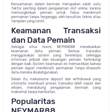
Kenyamanan dalam bermain merupakan salah satu
faktor penting dalam pengalaman slot online, karena
memungkinkan pemain untuk fokus menikmati
permainan tanpa terganggu oleh kesulitan teknis atau
tampilan yang rumit.
Keamanan Transaksi
dan Data Pemain
Sebagai situs resmi, NEYMAR88 menekankan
keamanan data pemain. Semua transaksi
menggunakan sistem yang terenkripsi, sehingga
informasi pribadi dan keuangan pemain terlindungi
dengan baik. Sistem keamanan ini memastikan bahwa
pemain dapat menikmati permainan tanpa khawatir
data mereka disalahgunakan.
Selain itu, mekanisme deposit dan withdrawal yang
otomatis membuat proses transaksi lebih cepat dan
efisien, mendukung pengalaman bermain yang
maksimal tanpa hambatan.
Popularitas
NEYMAR88