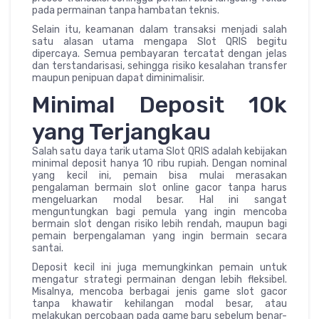
pada permainan tanpa hambatan teknis.
Selain itu, keamanan dalam transaksi menjadi salah
satu alasan utama mengapa Slot QRIS begitu
dipercaya. Semua pembayaran tercatat dengan jelas
dan terstandarisasi, sehingga risiko kesalahan transfer
maupun penipuan dapat diminimalisir.
Minimal Deposit 10k
yang Terjangkau
Salah satu daya tarik utama Slot QRIS adalah kebijakan
minimal deposit hanya 10 ribu rupiah. Dengan nominal
yang kecil ini, pemain bisa mulai merasakan
pengalaman bermain slot online gacor tanpa harus
mengeluarkan modal besar. Hal ini sangat
menguntungkan bagi pemula yang ingin mencoba
bermain slot dengan risiko lebih rendah, maupun bagi
pemain berpengalaman yang ingin bermain secara
santai.
Deposit kecil ini juga memungkinkan pemain untuk
mengatur strategi permainan dengan lebih fleksibel.
Misalnya, mencoba berbagai jenis game slot gacor
tanpa khawatir kehilangan modal besar, atau
melakukan percobaan pada game baru sebelum benar-