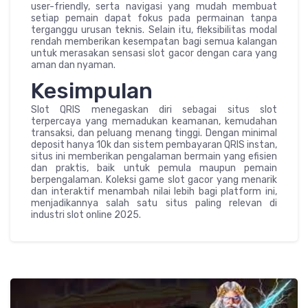
user-friendly, serta navigasi yang mudah membuat
setiap pemain dapat fokus pada permainan tanpa
terganggu urusan teknis. Selain itu, fleksibilitas modal
rendah memberikan kesempatan bagi semua kalangan
untuk merasakan sensasi slot gacor dengan cara yang
aman dan nyaman.
Kesimpulan
Slot QRIS menegaskan diri sebagai situs slot
terpercaya yang memadukan keamanan, kemudahan
transaksi, dan peluang menang tinggi. Dengan minimal
deposit hanya 10k dan sistem pembayaran QRIS instan,
situs ini memberikan pengalaman bermain yang efisien
dan praktis, baik untuk pemula maupun pemain
berpengalaman. Koleksi game slot gacor yang menarik
dan interaktif menambah nilai lebih bagi platform ini,
menjadikannya salah satu situs paling relevan di
industri slot online 2025.