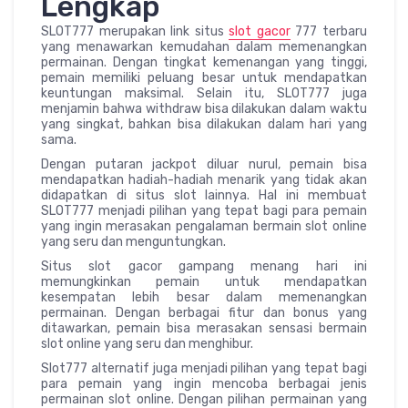
Lengkap
SLOT777 merupakan link situs
slot gacor
777 terbaru
yang menawarkan kemudahan dalam memenangkan
permainan. Dengan tingkat kemenangan yang tinggi,
pemain memiliki peluang besar untuk mendapatkan
keuntungan maksimal. Selain itu, SLOT777 juga
menjamin bahwa withdraw bisa dilakukan dalam waktu
yang singkat, bahkan bisa dilakukan dalam hari yang
sama.
Dengan putaran jackpot diluar nurul, pemain bisa
mendapatkan hadiah-hadiah menarik yang tidak akan
didapatkan di situs slot lainnya. Hal ini membuat
SLOT777 menjadi pilihan yang tepat bagi para pemain
yang ingin merasakan pengalaman bermain slot online
yang seru dan menguntungkan.
Situs slot gacor gampang menang hari ini
memungkinkan pemain untuk mendapatkan
kesempatan lebih besar dalam memenangkan
permainan. Dengan berbagai fitur dan bonus yang
ditawarkan, pemain bisa merasakan sensasi bermain
slot online yang seru dan menghibur.
Slot777 alternatif juga menjadi pilihan yang tepat bagi
para pemain yang ingin mencoba berbagai jenis
permainan slot online. Dengan pilihan permainan yang