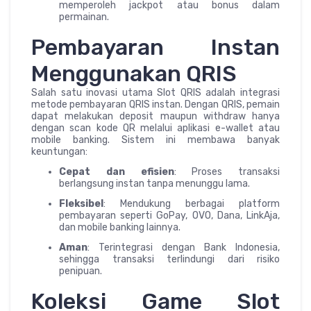
memperoleh jackpot atau bonus dalam
permainan.
Pembayaran Instan
Menggunakan QRIS
Salah satu inovasi utama Slot QRIS adalah integrasi
metode pembayaran QRIS instan. Dengan QRIS, pemain
dapat melakukan deposit maupun withdraw hanya
dengan scan kode QR melalui aplikasi e-wallet atau
mobile banking. Sistem ini membawa banyak
keuntungan:
Cepat dan efisien
: Proses transaksi
berlangsung instan tanpa menunggu lama.
Fleksibel
: Mendukung berbagai platform
pembayaran seperti GoPay, OVO, Dana, LinkAja,
dan mobile banking lainnya.
Aman
: Terintegrasi dengan Bank Indonesia,
sehingga transaksi terlindungi dari risiko
penipuan.
Koleksi Game Slot