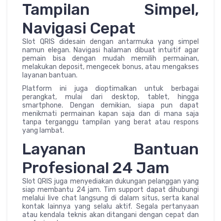
Tampilan Simpel,
Navigasi Cepat
Slot QRIS didesain dengan antarmuka yang simpel
namun elegan. Navigasi halaman dibuat intuitif agar
pemain bisa dengan mudah memilih permainan,
melakukan deposit, mengecek bonus, atau mengakses
layanan bantuan.
Platform ini juga dioptimalkan untuk berbagai
perangkat, mulai dari desktop, tablet, hingga
smartphone. Dengan demikian, siapa pun dapat
menikmati permainan kapan saja dan di mana saja
tanpa terganggu tampilan yang berat atau respons
yang lambat.
Layanan Bantuan
Profesional 24 Jam
Slot QRIS juga menyediakan dukungan pelanggan yang
siap membantu 24 jam. Tim support dapat dihubungi
melalui live chat langsung di dalam situs, serta kanal
kontak lainnya yang selalu aktif. Segala pertanyaan
atau kendala teknis akan ditangani dengan cepat dan