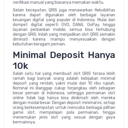
verifikasi manual yang biasanya memakan waktu.
Selain kecepatan, QRIS juga menawarkan fleksibilitas
karena dapat digunakan oleh berbagai layanan
keuangan digital yang populer di Indonesia. Mulai dari
dompet digital seperti OVO, DANA, GoPay, hingga
layanan perbankan mobile, semua bisa terhubung
dengan QRIS. Inilah yang menjadikan slot QRIS semakin
diminati karena mampu menyesuaikan dengan
kebutuhan beragam pemain.
Minimal Deposit Hanya
10k
Salah satu hal yang membuat slot QRIS terasa lebih
ramah bagi banyak orang adalah kebijakan minimal
deposit yang rendah, yakni mulai dari 10 ribu rupiah.
Nominal ini dianggap cukup terjangkau oleh sebagian
besar pemain di Indonesia, sehingga permainan slot
online tidak lagi hanya bisa dinikmati oleh mereka
dengan modal besar. Dengan deposit minimal ini, setiap
orang berkesempatan untuk mencoba berbagai pilihan
game slot, mempelajari pola permainan, hingga
menemukan jenis slot yang sesuai dengan gaya
bermainnya.