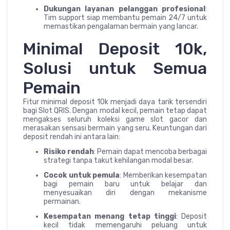
Dukungan layanan pelanggan profesional
:
Tim support siap membantu pemain 24/7 untuk
memastikan pengalaman bermain yang lancar.
Minimal Deposit 10k,
Solusi untuk Semua
Pemain
Fitur minimal deposit 10k menjadi daya tarik tersendiri
bagi Slot QRIS. Dengan modal kecil, pemain tetap dapat
mengakses seluruh koleksi game slot gacor dan
merasakan sensasi bermain yang seru. Keuntungan dari
deposit rendah ini antara lain:
Risiko rendah
: Pemain dapat mencoba berbagai
strategi tanpa takut kehilangan modal besar.
Cocok untuk pemula
: Memberikan kesempatan
bagi pemain baru untuk belajar dan
menyesuaikan diri dengan mekanisme
permainan.
Kesempatan menang tetap tinggi
: Deposit
kecil tidak memengaruhi peluang untuk