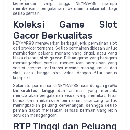
kemenangan yang tinggi, NEYMAR88 mampu
memberikan pengalaman bermain maksimal bagi
setiap pemain.
Koleksi Game Slot
Gacor Berkualitas
NEYMAR88 menawarkan berbagai jenis permainan slot
dari provider ternama. Setiap permainan didesain untuk
memberikan peluang menang yang tinggi, atau yang
biasa disebut
slot gacor
. Pilihan game yang beragam
memungkinkan pemain menemukan permainan yang
sesuai dengan preferensi masing-masing, mulai dari
slot klasik hingga slot video dengan fitur bonus
kompleks.
Selain itu, permainan di NEYMAR88 hadir dengan
grafis
berkualitas tinggi
dan animasi yang menarik,
menciptakan pengalaman visual yang memikat. Fitur
bonus dan mekanisme permainan dirancang untuk
meningkatkan peluang kemenangan, sehingga setiap
pemain dapat merasakan sensasi bermain yang lebih
seru dan menegangkan.
RTP Tinggi dan Peluang