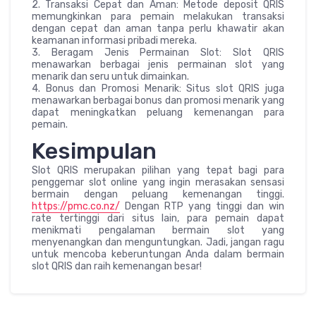
2. Transaksi Cepat dan Aman: Metode deposit QRIS
memungkinkan para pemain melakukan transaksi
dengan cepat dan aman tanpa perlu khawatir akan
keamanan informasi pribadi mereka.
3. Beragam Jenis Permainan Slot: Slot QRIS
menawarkan berbagai jenis permainan slot yang
menarik dan seru untuk dimainkan.
4. Bonus dan Promosi Menarik: Situs slot QRIS juga
menawarkan berbagai bonus dan promosi menarik yang
dapat meningkatkan peluang kemenangan para
pemain.
Kesimpulan
Slot QRIS merupakan pilihan yang tepat bagi para
penggemar slot online yang ingin merasakan sensasi
bermain dengan peluang kemenangan tinggi.
https://pmc.co.nz/
Dengan RTP yang tinggi dan win
rate tertinggi dari situs lain, para pemain dapat
menikmati pengalaman bermain slot yang
menyenangkan dan menguntungkan. Jadi, jangan ragu
untuk mencoba keberuntungan Anda dalam bermain
slot QRIS dan raih kemenangan besar!