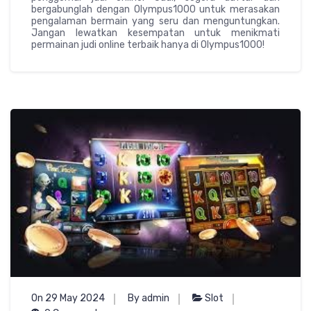
bergabunglah dengan Olympus1000 untuk merasakan
pengalaman bermain yang seru dan menguntungkan.
Jangan lewatkan kesempatan untuk menikmati
permainan judi online terbaik hanya di Olympus1000!
On 29 May 2024
By admin
Slot