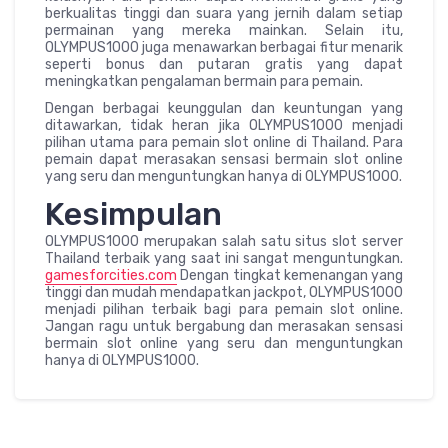
berkualitas tinggi dan suara yang jernih dalam setiap
permainan yang mereka mainkan. Selain itu,
OLYMPUS1000 juga menawarkan berbagai fitur menarik
seperti bonus dan putaran gratis yang dapat
meningkatkan pengalaman bermain para pemain.
Dengan berbagai keunggulan dan keuntungan yang
ditawarkan, tidak heran jika OLYMPUS1000 menjadi
pilihan utama para pemain slot online di Thailand. Para
pemain dapat merasakan sensasi bermain slot online
yang seru dan menguntungkan hanya di OLYMPUS1000.
Kesimpulan
OLYMPUS1000 merupakan salah satu situs slot server
Thailand terbaik yang saat ini sangat menguntungkan.
gamesforcities.com
Dengan tingkat kemenangan yang
tinggi dan mudah mendapatkan jackpot, OLYMPUS1000
menjadi pilihan terbaik bagi para pemain slot online.
Jangan ragu untuk bergabung dan merasakan sensasi
bermain slot online yang seru dan menguntungkan
hanya di OLYMPUS1000.