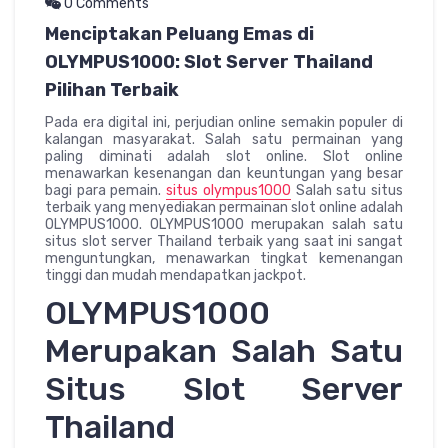
0 Comments
Menciptakan Peluang Emas di
OLYMPUS1000: Slot Server Thailand
Pilihan Terbaik
Pada era digital ini, perjudian online semakin populer di
kalangan masyarakat. Salah satu permainan yang
paling diminati adalah slot online. Slot online
menawarkan kesenangan dan keuntungan yang besar
bagi para pemain.
situs olympus1000
Salah satu situs
terbaik yang menyediakan permainan slot online adalah
OLYMPUS1000. OLYMPUS1000 merupakan salah satu
situs slot server Thailand terbaik yang saat ini sangat
menguntungkan, menawarkan tingkat kemenangan
tinggi dan mudah mendapatkan jackpot.
OLYMPUS1000
Merupakan Salah Satu
Situs Slot Server
Thailand