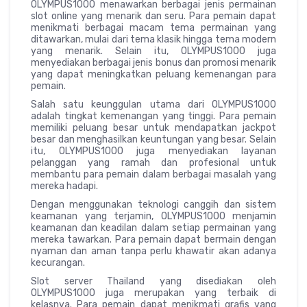
OLYMPUS1000 menawarkan berbagai jenis permainan
slot online yang menarik dan seru. Para pemain dapat
menikmati berbagai macam tema permainan yang
ditawarkan, mulai dari tema klasik hingga tema modern
yang menarik. Selain itu, OLYMPUS1000 juga
menyediakan berbagai jenis bonus dan promosi menarik
yang dapat meningkatkan peluang kemenangan para
pemain.
Salah satu keunggulan utama dari OLYMPUS1000
adalah tingkat kemenangan yang tinggi. Para pemain
memiliki peluang besar untuk mendapatkan jackpot
besar dan menghasilkan keuntungan yang besar. Selain
itu, OLYMPUS1000 juga menyediakan layanan
pelanggan yang ramah dan profesional untuk
membantu para pemain dalam berbagai masalah yang
mereka hadapi.
Dengan menggunakan teknologi canggih dan sistem
keamanan yang terjamin, OLYMPUS1000 menjamin
keamanan dan keadilan dalam setiap permainan yang
mereka tawarkan. Para pemain dapat bermain dengan
nyaman dan aman tanpa perlu khawatir akan adanya
kecurangan.
Slot server Thailand yang disediakan oleh
OLYMPUS1000 juga merupakan yang terbaik di
kelasnya. Para pemain dapat menikmati grafis yang