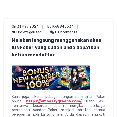
On 31 May 2024
By Kw8845534
Uncategorized
0 Comments
Mainkan langsung menggunakan akun
IDNPoker yang sudah anda dapatkan
ketika mendaftar
Kami juga dikenal sebagai dengan permainan Poker
online
https://embassygreens.com/
uang asli.
Tentunya keseruan dalam mengikuti berbagai
permainan bandar Poker menjadi sorotan semua
penggemar judi kartu online. Anda dapat mengikuti