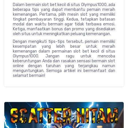
Dalam bermain slot bet kecil di situs Olympus1000, ada
beberapa tips yang dapat membantu pemain meraih
kemenangan. Pertama, pilih mesin slot yang memiliki
tingkat pembayaran tinggi. Kedua, tetapkan batasan
modal dan waktu bermain agar tidak terbawa emosi.
Ketiga, manfaatkan bonus dan promo yang disediakan
oleh situs untuk meningkatkan peluang kemenangan.
Dengan mengikuti tips-tips tersebut, pemain memiliki
kesempatan yang lebih besar untuk meraih
kemenangan dalam permainan slot bet kecil di situs
Olympus1000. Jangan ragu untuk mencoba
keberuntungan Anda dan rasakan sensasi bermain slot
online dengan taruhan yang terjangkau namun
menguntungkan. Semoga artikel ini bermanfaat dan
selamat bermain!