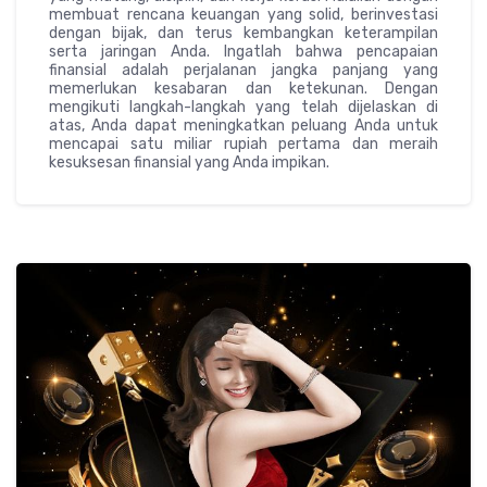
membuat rencana keuangan yang solid, berinvestasi
dengan bijak, dan terus kembangkan keterampilan
serta jaringan Anda. Ingatlah bahwa pencapaian
finansial adalah perjalanan jangka panjang yang
memerlukan kesabaran dan ketekunan. Dengan
mengikuti langkah-langkah yang telah dijelaskan di
atas, Anda dapat meningkatkan peluang Anda untuk
mencapai satu miliar rupiah pertama dan meraih
kesuksesan finansial yang Anda impikan.