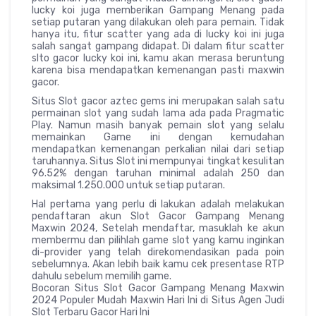
lucky koi juga memberikan Gampang Menang pada
setiap putaran yang dilakukan oleh para pemain. Tidak
hanya itu, fitur scatter yang ada di lucky koi ini juga
salah sangat gampang didapat. Di dalam fitur scatter
slto gacor lucky koi ini, kamu akan merasa beruntung
karena bisa mendapatkan kemenangan pasti maxwin
gacor.
Situs Slot gacor aztec gems ini merupakan salah satu
permainan slot yang sudah lama ada pada Pragmatic
Play. Namun masih banyak pemain slot yang selalu
memainkan Game ini dengan kemudahan
mendapatkan kemenangan perkalian nilai dari setiap
taruhannya. Situs Slot ini mempunyai tingkat kesulitan
96.52% dengan taruhan minimal adalah 250 dan
maksimal 1.250.000 untuk setiap putaran.
Hal pertama yang perlu di lakukan adalah melakukan
pendaftaran akun Slot Gacor Gampang Menang
Maxwin 2024, Setelah mendaftar, masuklah ke akun
membermu dan pilihlah game slot yang kamu inginkan
di-provider yang telah direkomendasikan pada poin
sebelumnya. Akan lebih baik kamu cek presentase RTP
dahulu sebelum memilih game.
Bocoran Situs Slot Gacor Gampang Menang Maxwin
2024 Populer Mudah Maxwin Hari Ini di Situs Agen Judi
Slot Terbaru Gacor Hari Ini