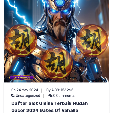
On 24 May 2024
By Ai881156265
Uncategorized
0 Comments
Daftar Slot Online Terbaik Mudah
Gacor 2024 Gates Of Vahalla