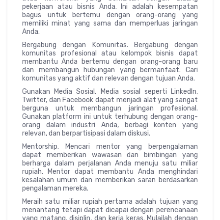
pekerjaan atau bisnis Anda. Ini adalah kesempatan
bagus untuk bertemu dengan orang-orang yang
memiliki minat yang sama dan memperluas jaringan
Anda.
Bergabung dengan Komunitas. Bergabung dengan
komunitas profesional atau kelompok bisnis dapat
membantu Anda bertemu dengan orang-orang baru
dan membangun hubungan yang bermanfaat. Cari
komunitas yang aktif dan relevan dengan tujuan Anda.
Gunakan Media Sosial. Media sosial seperti LinkedIn,
Twitter, dan Facebook dapat menjadi alat yang sangat
berguna untuk membangun jaringan profesional.
Gunakan platform ini untuk terhubung dengan orang-
orang dalam industri Anda, berbagi konten yang
relevan, dan berpartisipasi dalam diskusi.
Mentorship. Mencari mentor yang berpengalaman
dapat memberikan wawasan dan bimbingan yang
berharga dalam perjalanan Anda menuju satu miliar
rupiah. Mentor dapat membantu Anda menghindari
kesalahan umum dan memberikan saran berdasarkan
pengalaman mereka.
Meraih satu miliar rupiah pertama adalah tujuan yang
menantang tetapi dapat dicapai dengan perencanaan
yang matang, disiplin, dan kerja keras. Mulailah dengan