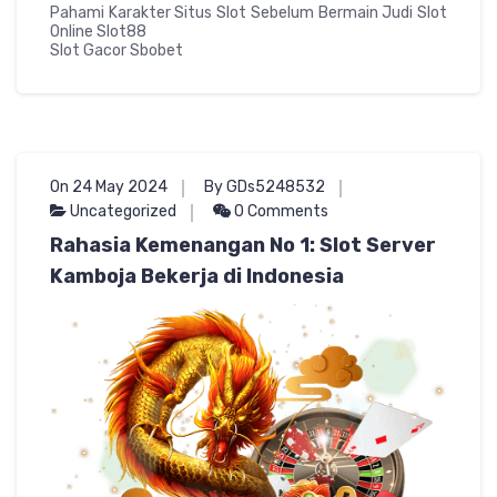
Pahami Karakter Situs Slot Sebelum Bermain Judi Slot
Online Slot88
Slot Gacor Sbobet
On 24 May 2024
By GDs5248532
Uncategorized
0 Comments
Rahasia Kemenangan No 1: Slot Server
Kamboja Bekerja di Indonesia