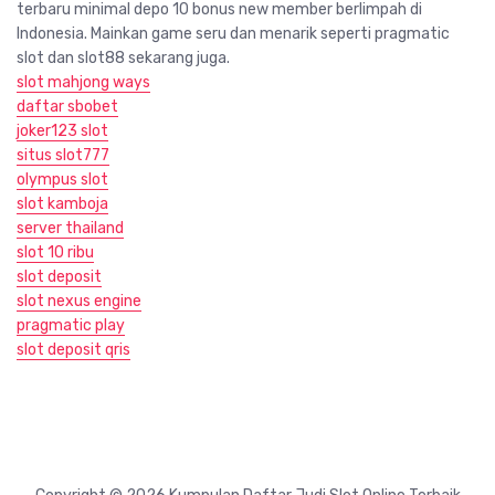
terbaru minimal depo 10 bonus new member berlimpah di
Indonesia. Mainkan game seru dan menarik seperti pragmatic
slot dan slot88 sekarang juga.
slot mahjong ways
daftar sbobet
joker123 slot
situs slot777
olympus slot
slot kamboja
server thailand
slot 10 ribu
slot deposit
slot nexus engine
pragmatic play
slot deposit qris