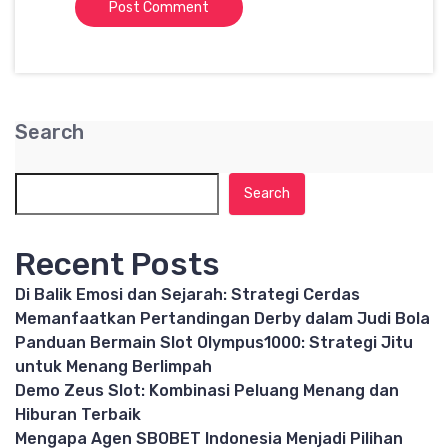
Search
Search
Recent Posts
Di Balik Emosi dan Sejarah: Strategi Cerdas
Memanfaatkan Pertandingan Derby dalam Judi Bola
Panduan Bermain Slot Olympus1000: Strategi Jitu
untuk Menang Berlimpah
Demo Zeus Slot: Kombinasi Peluang Menang dan
Hiburan Terbaik
Mengapa Agen SBOBET Indonesia Menjadi Pilihan