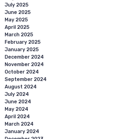
July 2025
June 2025
May 2025
April 2025
March 2025
February 2025
January 2025
December 2024
November 2024
October 2024
September 2024
August 2024
July 2024
June 2024
May 2024
April 2024
March 2024
January 2024
December 2023