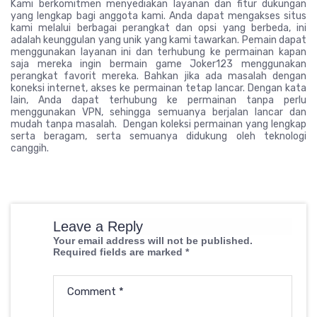
Kami berkomitmen menyediakan layanan dan fitur dukungan
yang lengkap bagi anggota kami. Anda dapat mengakses situs
kami melalui berbagai perangkat dan opsi yang berbeda, ini
adalah keunggulan yang unik yang kami tawarkan. Pemain dapat
menggunakan layanan ini dan terhubung ke permainan kapan
saja mereka ingin bermain game Joker123 menggunakan
perangkat favorit mereka. Bahkan jika ada masalah dengan
koneksi internet, akses ke permainan tetap lancar. Dengan kata
lain, Anda dapat terhubung ke permainan tanpa perlu
menggunakan VPN, sehingga semuanya berjalan lancar dan
mudah tanpa masalah. Dengan koleksi permainan yang lengkap
serta beragam, serta semuanya didukung oleh teknologi
canggih.
Leave a Reply
Your email address will not be published.
Required fields are marked
*
Comment
*