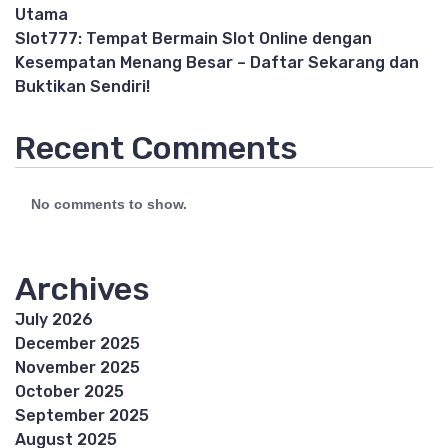
Utama
Slot777: Tempat Bermain Slot Online dengan
Kesempatan Menang Besar – Daftar Sekarang dan
Buktikan Sendiri!
Recent Comments
No comments to show.
Archives
July 2026
December 2025
November 2025
October 2025
September 2025
August 2025