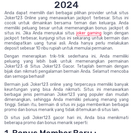
2024
Anda dapat memilih dari berbagai pilihan provider untuk situs
Joker123 Online yang menawarkan jackpot terbesar. Situs ini
cocok untuk dimainkan bersama teman dan keluarga. Anda
memiliki peluang besar untuk memenangkan bonus jackpot di
situs ini. Jika Anda menyukai situs
joker gaming
login dengan
jackpot terbesar, kunjungi situs ini sekarang untuk bermain dan
mendapatkan uang tunai asli. Anda hanya perlu melakukan
deposit sebesar 10 ribu rupiah untuk memulai permainan.
Dengan menerapkan trik-trik sederhana ini, Anda memiliki
peluang yang lebih baik untuk memenangkan permainan
Joker123 di Situs Joker123 Gacor. Tetaplah bermain dengan
bijak dan nikmati pengalaman bermain Anda. Selamat mencoba
dan semoga berhasil!
Bermain judi Joker123 online yang terpercaya memiliki banyak
keuntungan yang bisa Anda nikmati. Situs ini menawarkan
berbagai jenis permainan Joker123 yang populer dan mudah
dimenangkan, sehingga Anda memiliki peluang menang yang
tinggi. Selain itu, bermain di situs ini juga memberikan berbagai
promo dan bonus menarik yang tidak ditemukan di situs lain.
Di situs judi Joker123 gacor hari ini, Anda bisa menikmati
beberapa promo dan bonus menarik seperti: