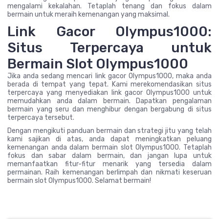
mengalami kekalahan. Tetaplah tenang dan fokus dalam
bermain untuk meraih kemenangan yang maksimal.
Link Gacor Olympus1000:
Situs Terpercaya untuk
Bermain Slot Olympus1000
Jika anda sedang mencari link gacor Olympus1000, maka anda
berada di tempat yang tepat. Kami merekomendasikan situs
terpercaya yang menyediakan link gacor Olympus1000 untuk
memudahkan anda dalam bermain. Dapatkan pengalaman
bermain yang seru dan menghibur dengan bergabung di situs
terpercaya tersebut.
Dengan mengikuti panduan bermain dan strategi jitu yang telah
kami sajikan di atas, anda dapat meningkatkan peluang
kemenangan anda dalam bermain slot Olympus1000. Tetaplah
fokus dan sabar dalam bermain, dan jangan lupa untuk
memanfaatkan fitur-fitur menarik yang tersedia dalam
permainan. Raih kemenangan berlimpah dan nikmati keseruan
bermain slot Olympus1000. Selamat bermain!