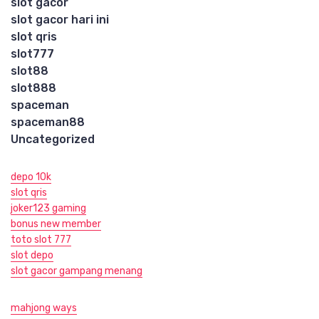
slot gacor
slot gacor hari ini
slot qris
slot777
slot88
slot888
spaceman
spaceman88
Uncategorized
depo 10k
slot qris
joker123 gaming
bonus new member
toto slot 777
slot depo
slot gacor gampang menang
mahjong ways