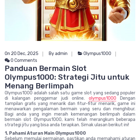
On 20 Dec, 2025
By admin
Olympus1000
0 Comments
Panduan Bermain Slot
Olympus1000: Strategi Jitu untuk
Menang Berlimpah
Olympus1000 adalah salah satu game slot yang sedang populer
di kalangan penggemar judi online.
olympus1000
Dengan
tampilan grafis yang menarik dan fitur-fitur menarik, game ini
menawarkan pengalaman bermain yang seru dan menghibur.
Bagi anda yang ingin meraih kemenangan berlimpah dalam
bermain slot Olympus1000, kami telah merangkum beberapa
strategi jitu yang bisa anda terapkan. Simak ulasan berikut ini!
1. Pahami Aturan Main Olympus1000
Sebelum memulai permainan, pastikan anda memahami aturan