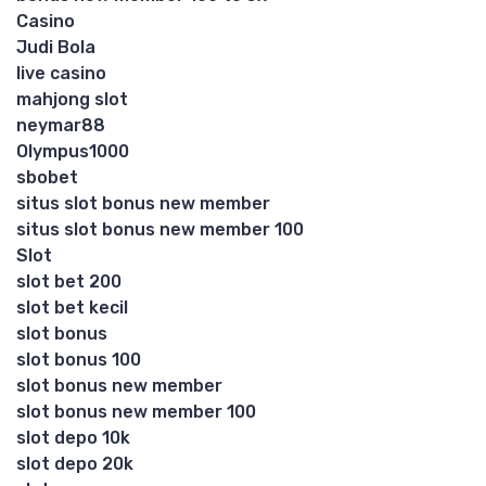
Casino
Judi Bola
live casino
mahjong slot
neymar88
Olympus1000
sbobet
situs slot bonus new member
situs slot bonus new member 100
Slot
slot bet 200
slot bet kecil
slot bonus
slot bonus 100
slot bonus new member
slot bonus new member 100
slot depo 10k
slot depo 20k