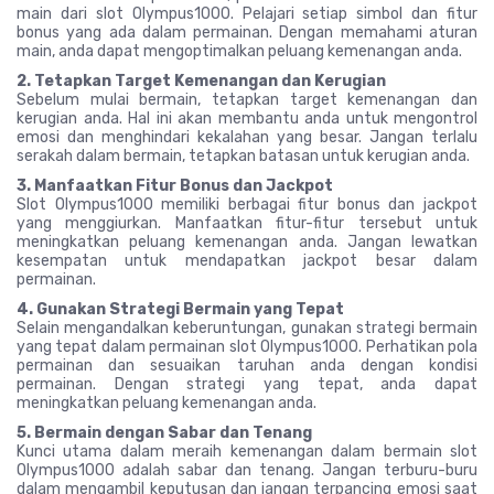
main dari slot Olympus1000. Pelajari setiap simbol dan fitur
bonus yang ada dalam permainan. Dengan memahami aturan
main, anda dapat mengoptimalkan peluang kemenangan anda.
2. Tetapkan Target Kemenangan dan Kerugian
Sebelum mulai bermain, tetapkan target kemenangan dan
kerugian anda. Hal ini akan membantu anda untuk mengontrol
emosi dan menghindari kekalahan yang besar. Jangan terlalu
serakah dalam bermain, tetapkan batasan untuk kerugian anda.
3. Manfaatkan Fitur Bonus dan Jackpot
Slot Olympus1000 memiliki berbagai fitur bonus dan jackpot
yang menggiurkan. Manfaatkan fitur-fitur tersebut untuk
meningkatkan peluang kemenangan anda. Jangan lewatkan
kesempatan untuk mendapatkan jackpot besar dalam
permainan.
4. Gunakan Strategi Bermain yang Tepat
Selain mengandalkan keberuntungan, gunakan strategi bermain
yang tepat dalam permainan slot Olympus1000. Perhatikan pola
permainan dan sesuaikan taruhan anda dengan kondisi
permainan. Dengan strategi yang tepat, anda dapat
meningkatkan peluang kemenangan anda.
5. Bermain dengan Sabar dan Tenang
Kunci utama dalam meraih kemenangan dalam bermain slot
Olympus1000 adalah sabar dan tenang. Jangan terburu-buru
dalam mengambil keputusan dan jangan terpancing emosi saat