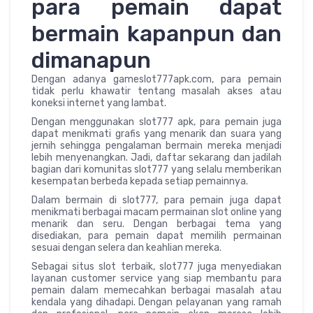
para pemain dapat
bermain kapanpun dan
dimanapun
Dengan adanya gameslot777apk.com, para pemain
tidak perlu khawatir tentang masalah akses atau
koneksi internet yang lambat.
Dengan menggunakan slot777 apk, para pemain juga
dapat menikmati grafis yang menarik dan suara yang
jernih sehingga pengalaman bermain mereka menjadi
lebih menyenangkan. Jadi, daftar sekarang dan jadilah
bagian dari komunitas slot777 yang selalu memberikan
kesempatan berbeda kepada setiap pemainnya.
Dalam bermain di slot777, para pemain juga dapat
menikmati berbagai macam permainan slot online yang
menarik dan seru. Dengan berbagai tema yang
disediakan, para pemain dapat memilih permainan
sesuai dengan selera dan keahlian mereka.
Sebagai situs slot terbaik, slot777 juga menyediakan
layanan customer service yang siap membantu para
pemain dalam memecahkan berbagai masalah atau
kendala yang dihadapi. Dengan pelayanan yang ramah