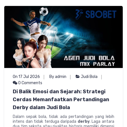
On 17 Jul 2026
By admin
Judi Bola
0 Comments
Di Balik Emosi dan Sejarah: Strategi
Cerdas Memanfaatkan Pertandingan
Derby dalam Judi Bola
Dalam sepak bola, tidak ada pertandingan yang lebih
intens dan tidak terduga daripada
derby
. Laga antara
dua tim sekota atau rivalitas historis memiliki dimensi