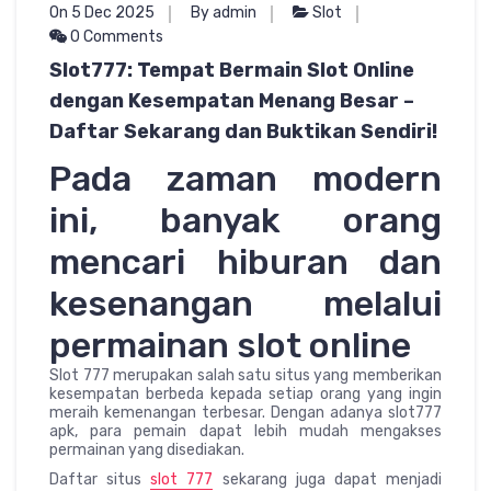
On 5 Dec 2025
By admin
Slot
0 Comments
Slot777: Tempat Bermain Slot Online
dengan Kesempatan Menang Besar –
Daftar Sekarang dan Buktikan Sendiri!
Pada zaman modern
ini, banyak orang
mencari hiburan dan
kesenangan melalui
permainan slot online
Slot 777 merupakan salah satu situs yang memberikan
kesempatan berbeda kepada setiap orang yang ingin
meraih kemenangan terbesar. Dengan adanya slot777
apk, para pemain dapat lebih mudah mengakses
permainan yang disediakan.
Daftar situs
slot 777
sekarang juga dapat menjadi