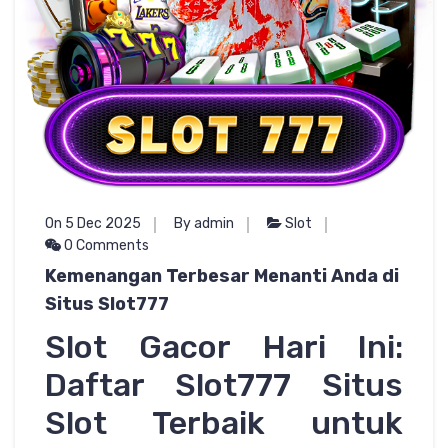
On 5 Dec 2025
By admin
Slot
0 Comments
Kemenangan Terbesar Menanti Anda di
Situs Slot777
Slot Gacor Hari Ini:
Daftar Slot777 Situs
Slot Terbaik untuk