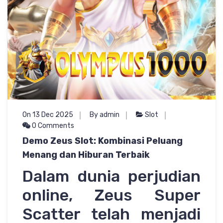
On 13 Dec 2025
By admin
Slot
0 Comments
Demo Zeus Slot: Kombinasi Peluang
Menang dan Hiburan Terbaik
Dalam dunia perjudian
online, Zeus Super
Scatter telah menjadi