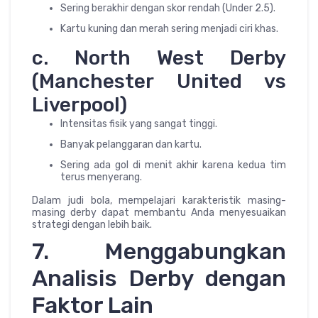
Sering berakhir dengan skor rendah (Under 2.5).
Kartu kuning dan merah sering menjadi ciri khas.
c. North West Derby
(Manchester United vs
Liverpool)
Intensitas fisik yang sangat tinggi.
Banyak pelanggaran dan kartu.
Sering ada gol di menit akhir karena kedua tim
terus menyerang.
Dalam judi bola, mempelajari karakteristik masing-
masing derby dapat membantu Anda menyesuaikan
strategi dengan lebih baik.
7. Menggabungkan
Analisis Derby dengan
Faktor Lain