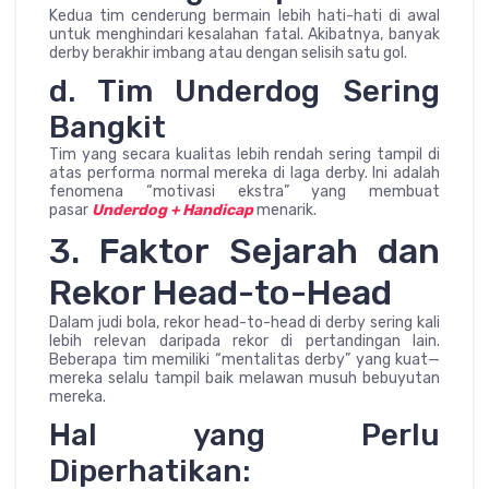
Kedua tim cenderung bermain lebih hati-hati di awal
untuk menghindari kesalahan fatal. Akibatnya, banyak
derby berakhir imbang atau dengan selisih satu gol.
d. Tim Underdog Sering
Bangkit
Tim yang secara kualitas lebih rendah sering tampil di
atas performa normal mereka di laga derby. Ini adalah
fenomena “motivasi ekstra” yang membuat
pasar
Underdog + Handicap
menarik.
3. Faktor Sejarah dan
Rekor Head-to-Head
Dalam judi bola, rekor head-to-head di derby sering kali
lebih relevan daripada rekor di pertandingan lain.
Beberapa tim memiliki “mentalitas derby” yang kuat—
mereka selalu tampil baik melawan musuh bebuyutan
mereka.
Hal yang Perlu
Diperhatikan: