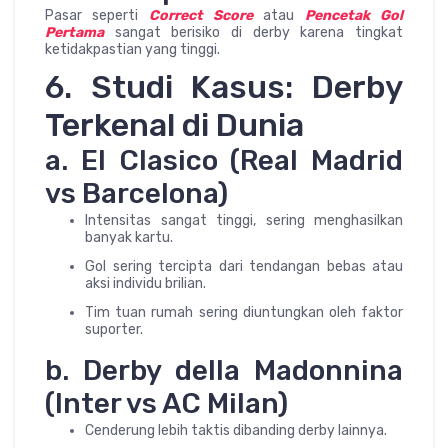
Pasar seperti
Correct Score
atau
Pencetak Gol
Pertama
sangat berisiko di derby karena tingkat
ketidakpastian yang tinggi.
6. Studi Kasus: Derby
Terkenal di Dunia
a. El Clasico (Real Madrid
vs Barcelona)
Intensitas sangat tinggi, sering menghasilkan
banyak kartu.
Gol sering tercipta dari tendangan bebas atau
aksi individu brilian.
Tim tuan rumah sering diuntungkan oleh faktor
suporter.
b. Derby della Madonnina
(Inter vs AC Milan)
Cenderung lebih taktis dibanding derby lainnya.