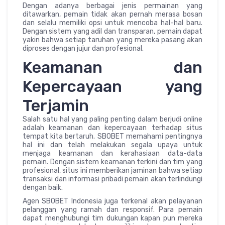
Dengan adanya berbagai jenis permainan yang
ditawarkan, pemain tidak akan pernah merasa bosan
dan selalu memiliki opsi untuk mencoba hal-hal baru.
Dengan sistem yang adil dan transparan, pemain dapat
yakin bahwa setiap taruhan yang mereka pasang akan
diproses dengan jujur dan profesional.
Keamanan dan
Kepercayaan yang
Terjamin
Salah satu hal yang paling penting dalam berjudi online
adalah keamanan dan kepercayaan terhadap situs
tempat kita bertaruh. SBOBET memahami pentingnya
hal ini dan telah melakukan segala upaya untuk
menjaga keamanan dan kerahasiaan data-data
pemain. Dengan sistem keamanan terkini dan tim yang
profesional, situs ini memberikan jaminan bahwa setiap
transaksi dan informasi pribadi pemain akan terlindungi
dengan baik.
Agen SBOBET Indonesia juga terkenal akan pelayanan
pelanggan yang ramah dan responsif. Para pemain
dapat menghubungi tim dukungan kapan pun mereka