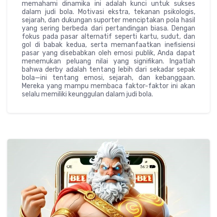
memahami dinamika ini adalah kunci untuk sukses
dalam judi bola. Motivasi ekstra, tekanan psikologis,
sejarah, dan dukungan suporter menciptakan pola hasil
yang sering berbeda dari pertandingan biasa. Dengan
fokus pada pasar alternatif seperti kartu, sudut, dan
gol di babak kedua, serta memanfaatkan inefisiensi
pasar yang disebabkan oleh emosi publik, Anda dapat
menemukan peluang nilai yang signifikan. Ingatlah
bahwa derby adalah tentang lebih dari sekadar sepak
bola—ini tentang emosi, sejarah, dan kebanggaan.
Mereka yang mampu membaca faktor-faktor ini akan
selalu memiliki keunggulan dalam judi bola.