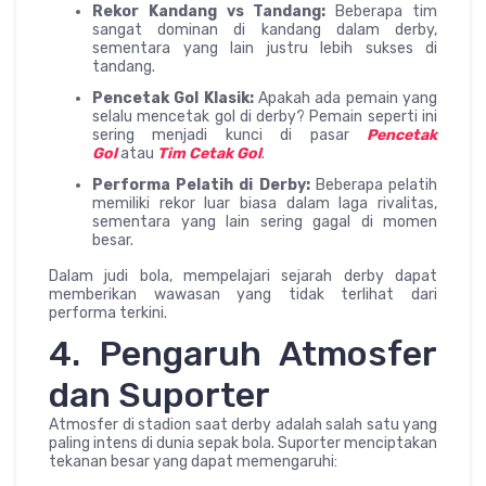
Rekor Kandang vs Tandang:
Beberapa tim
sangat dominan di kandang dalam derby,
sementara yang lain justru lebih sukses di
tandang.
Pencetak Gol Klasik:
Apakah ada pemain yang
selalu mencetak gol di derby? Pemain seperti ini
sering menjadi kunci di pasar
Pencetak
Gol
atau
Tim Cetak Gol
.
Performa Pelatih di Derby:
Beberapa pelatih
memiliki rekor luar biasa dalam laga rivalitas,
sementara yang lain sering gagal di momen
besar.
Dalam judi bola, mempelajari sejarah derby dapat
memberikan wawasan yang tidak terlihat dari
performa terkini.
4. Pengaruh Atmosfer
dan Suporter
Atmosfer di stadion saat derby adalah salah satu yang
paling intens di dunia sepak bola. Suporter menciptakan
tekanan besar yang dapat memengaruhi: