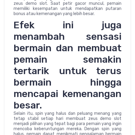
zeus demo slot. Saat petir gacor muncul, pemain
memiliki kesempatan untuk mendapatkan putaran
bonus atau kemenangan yang lebih besar.
Efek ini juga
menambah sensasi
bermain dan membuat
pemain semakin
tertarik untuk terus
bermain hingga
mencapai kemenangan
besar.
Selain itu, spin yang halus dan peluang menang yang
tetap stabil setiap hari membuat zeus demo slot
menjadi pilihan yang tepat bagi para pemain yang ingin
mencoba keberuntungan mereka. Dengan spin yang
halus, pemain dapat menikmati pengalaman bermain