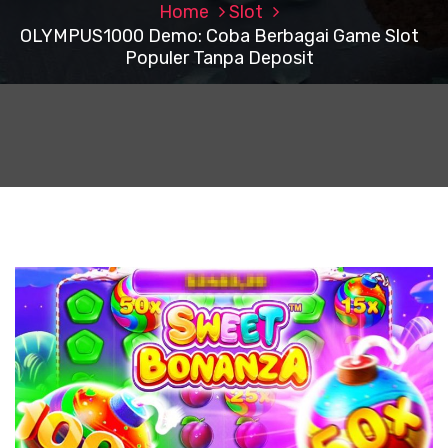
Home
Slot
OLYMPUS1000 Demo: Coba Berbagai Game Slot
Populer Tanpa Deposit