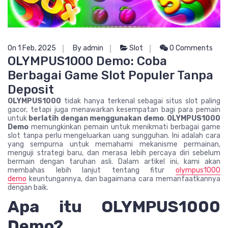
On 1 Feb, 2025
By admin
Slot
0 Comments
OLYMPUS1000 Demo: Coba
Berbagai Game Slot Populer Tanpa
Deposit
OLYMPUS1000
tidak hanya terkenal sebagai situs slot paling
gacor, tetapi juga menawarkan kesempatan bagi para pemain
untuk
berlatih dengan menggunakan demo
.
OLYMPUS1000
Demo
memungkinkan pemain untuk menikmati berbagai game
slot tanpa perlu mengeluarkan uang sungguhan. Ini adalah cara
yang sempurna untuk memahami mekanisme permainan,
menguji strategi baru, dan merasa lebih percaya diri sebelum
bermain dengan taruhan asli. Dalam artikel ini, kami akan
membahas lebih lanjut tentang fitur
olympus1000
demo
keuntungannya, dan bagaimana cara memanfaatkannya
dengan baik.
Apa itu OLYMPUS1000
Demo?