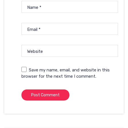
Name
*
Email
*
Website
Save my name, email, and website in this
browser for the next time I comment.