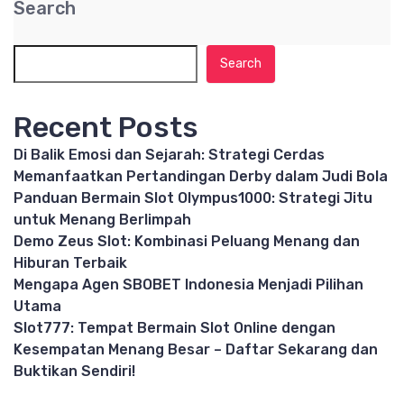
Search
Search
Recent Posts
Di Balik Emosi dan Sejarah: Strategi Cerdas
Memanfaatkan Pertandingan Derby dalam Judi Bola
Panduan Bermain Slot Olympus1000: Strategi Jitu
untuk Menang Berlimpah
Demo Zeus Slot: Kombinasi Peluang Menang dan
Hiburan Terbaik
Mengapa Agen SBOBET Indonesia Menjadi Pilihan
Utama
Slot777: Tempat Bermain Slot Online dengan
Kesempatan Menang Besar – Daftar Sekarang dan
Buktikan Sendiri!