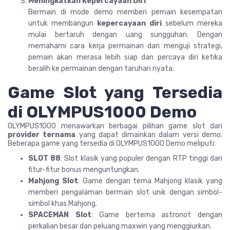
Meningkatkan Kepercayaan Diri
Bermain di mode demo memberi pemain kesempatan
untuk membangun
kepercayaan diri
sebelum mereka
mulai bertaruh dengan uang sungguhan. Dengan
memahami cara kerja permainan dan menguji strategi,
pemain akan merasa lebih siap dan percaya diri ketika
beralih ke permainan dengan taruhan nyata.
Game Slot yang Tersedia
di OLYMPUS1000 Demo
OLYMPUS1000 menawarkan berbagai pilihan game slot dari
provider ternama
yang dapat dimainkan dalam versi demo.
Beberapa game yang tersedia di OLYMPUS1000 Demo meliputi:
SLOT 88
: Slot klasik yang populer dengan RTP tinggi dan
fitur-fitur bonus menguntungkan.
Mahjong Slot
: Game dengan tema Mahjong klasik yang
memberi pengalaman bermain slot unik dengan simbol-
simbol khas Mahjong.
SPACEMAN Slot
: Game bertema astronot dengan
perkalian besar dan peluang maxwin yang menggiurkan.