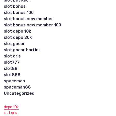
slot bet kecil
slot bonus
slot bonus 100
slot bonus new member
slot bonus new member 100
slot depo 10k
slot depo 20k
slot gacor
slot gacor hari ini
slot qris
slot777
slot88
slot888
spaceman
spaceman88
Uncategorized
depo 10k
slot qris