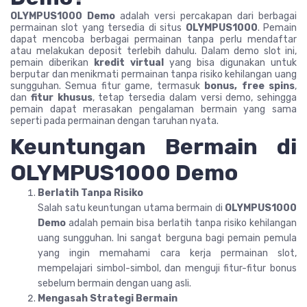
OLYMPUS1000 Demo
adalah versi percakapan dari berbagai
permainan slot yang tersedia di situs
OLYMPUS1000
. Pemain
dapat mencoba berbagai permainan tanpa perlu mendaftar
atau melakukan deposit terlebih dahulu. Dalam demo slot ini,
pemain diberikan
kredit virtual
yang bisa digunakan untuk
berputar dan menikmati permainan tanpa risiko kehilangan uang
sungguhan. Semua fitur game, termasuk
bonus, free spins
,
dan
fitur khusus
, tetap tersedia dalam versi demo, sehingga
pemain dapat merasakan pengalaman bermain yang sama
seperti pada permainan dengan taruhan nyata.
Keuntungan Bermain di
OLYMPUS1000 Demo
Berlatih Tanpa Risiko
Salah satu keuntungan utama bermain di
OLYMPUS1000
Demo
adalah pemain bisa berlatih tanpa risiko kehilangan
uang sungguhan. Ini sangat berguna bagi pemain pemula
yang ingin memahami cara kerja permainan slot,
mempelajari simbol-simbol, dan menguji fitur-fitur bonus
sebelum bermain dengan uang asli.
Mengasah Strategi Bermain