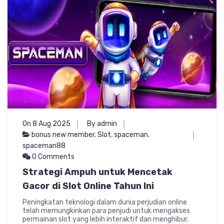
On 8 Aug 2025
By admin
bonus new member
,
Slot
,
spaceman
,
spaceman88
0 Comments
Strategi Ampuh untuk Mencetak
Gacor di Slot Online Tahun Ini
Peningkatan teknologi dalam dunia perjudian online
telah memungkinkan para penjudi untuk mengakses
permainan slot yang lebih interaktif dan menghibur.