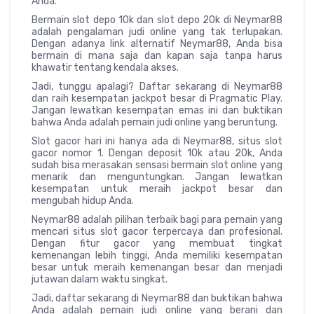
Anda.
Bermain slot depo 10k dan slot depo 20k di Neymar88
adalah pengalaman judi online yang tak terlupakan.
Dengan adanya link alternatif Neymar88, Anda bisa
bermain di mana saja dan kapan saja tanpa harus
khawatir tentang kendala akses.
Jadi, tunggu apalagi? Daftar sekarang di Neymar88
dan raih kesempatan jackpot besar di Pragmatic Play.
Jangan lewatkan kesempatan emas ini dan buktikan
bahwa Anda adalah pemain judi online yang beruntung.
Slot gacor hari ini hanya ada di Neymar88, situs slot
gacor nomor 1. Dengan deposit 10k atau 20k, Anda
sudah bisa merasakan sensasi bermain slot online yang
menarik dan menguntungkan. Jangan lewatkan
kesempatan untuk meraih jackpot besar dan
mengubah hidup Anda.
Neymar88 adalah pilihan terbaik bagi para pemain yang
mencari situs slot gacor terpercaya dan profesional.
Dengan fitur gacor yang membuat tingkat
kemenangan lebih tinggi, Anda memiliki kesempatan
besar untuk meraih kemenangan besar dan menjadi
jutawan dalam waktu singkat.
Jadi, daftar sekarang di Neymar88 dan buktikan bahwa
Anda adalah pemain judi online yang berani dan