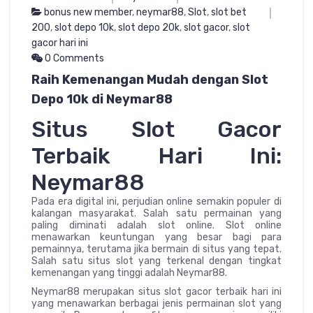
bonus new member
,
neymar88
,
Slot
,
slot bet
200
,
slot depo 10k
,
slot depo 20k
,
slot gacor
,
slot
gacor hari ini
0 Comments
Raih Kemenangan Mudah dengan Slot
Depo 10k di Neymar88
Situs Slot Gacor
Terbaik Hari Ini:
Neymar88
Pada era digital ini, perjudian online semakin populer di
kalangan masyarakat. Salah satu permainan yang
paling diminati adalah slot online. Slot online
menawarkan keuntungan yang besar bagi para
pemainnya, terutama jika bermain di situs yang tepat.
Salah satu situs slot yang terkenal dengan tingkat
kemenangan yang tinggi adalah Neymar88.
Neymar88 merupakan situs slot gacor terbaik hari ini
yang menawarkan berbagai jenis permainan slot yang