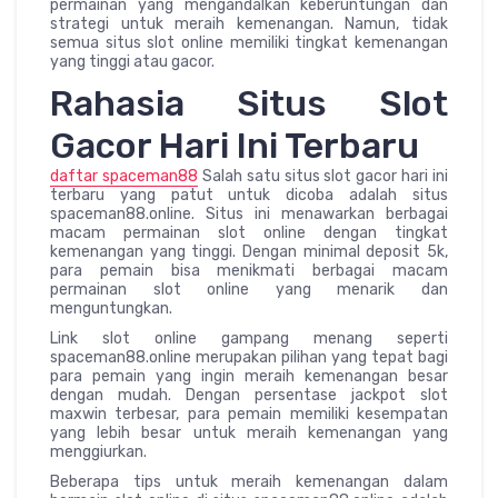
permainan yang mengandalkan keberuntungan dan
strategi untuk meraih kemenangan. Namun, tidak
semua situs slot online memiliki tingkat kemenangan
yang tinggi atau gacor.
Rahasia Situs Slot
Gacor Hari Ini Terbaru
daftar spaceman88
Salah satu situs slot gacor hari ini
terbaru yang patut untuk dicoba adalah situs
spaceman88.online. Situs ini menawarkan berbagai
macam permainan slot online dengan tingkat
kemenangan yang tinggi. Dengan minimal deposit 5k,
para pemain bisa menikmati berbagai macam
permainan slot online yang menarik dan
menguntungkan.
Link slot online gampang menang seperti
spaceman88.online merupakan pilihan yang tepat bagi
para pemain yang ingin meraih kemenangan besar
dengan mudah. Dengan persentase jackpot slot
maxwin terbesar, para pemain memiliki kesempatan
yang lebih besar untuk meraih kemenangan yang
menggiurkan.
Beberapa tips untuk meraih kemenangan dalam