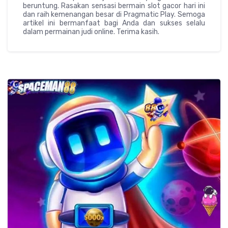
beruntung. Rasakan sensasi bermain slot gacor hari ini
dan raih kemenangan besar di Pragmatic Play. Semoga
artikel ini bermanfaat bagi Anda dan sukses selalu
dalam permainan judi online. Terima kasih.