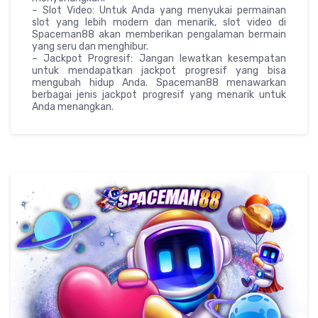
– Slot Video: Untuk Anda yang menyukai permainan
slot yang lebih modern dan menarik, slot video di
Spaceman88 akan memberikan pengalaman bermain
yang seru dan menghibur.
– Jackpot Progresif: Jangan lewatkan kesempatan
untuk mendapatkan jackpot progresif yang bisa
mengubah hidup Anda. Spaceman88 menawarkan
berbagai jenis jackpot progresif yang menarik untuk
Anda menangkan.