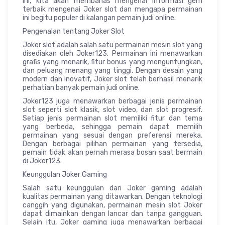
ini, kita akan membahas mengenai informasi gem
terbaik mengenai Joker slot dan mengapa permainan
ini begitu populer di kalangan pemain judi online.
Pengenalan tentang Joker Slot
Joker slot adalah salah satu permainan mesin slot yang
disediakan oleh Joker123. Permainan ini menawarkan
grafis yang menarik, fitur bonus yang menguntungkan,
dan peluang menang yang tinggi. Dengan desain yang
modern dan inovatif, Joker slot telah berhasil menarik
perhatian banyak pemain judi online.
Joker123 juga menawarkan berbagai jenis permainan
slot seperti slot klasik, slot video, dan slot progresif.
Setiap jenis permainan slot memiliki fitur dan tema
yang berbeda, sehingga pemain dapat memilih
permainan yang sesuai dengan preferensi mereka.
Dengan berbagai pilihan permainan yang tersedia,
pemain tidak akan pernah merasa bosan saat bermain
di Joker123.
Keunggulan Joker Gaming
Salah satu keunggulan dari Joker gaming adalah
kualitas permainan yang ditawarkan. Dengan teknologi
canggih yang digunakan, permainan mesin slot Joker
dapat dimainkan dengan lancar dan tanpa gangguan.
Selain itu, Joker gaming juga menawarkan berbagai