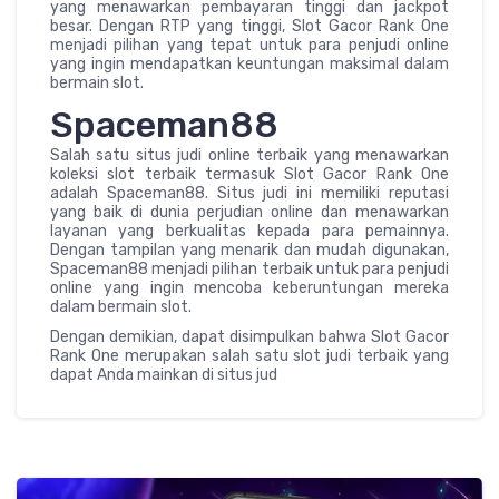
yang menawarkan pembayaran tinggi dan jackpot
besar. Dengan RTP yang tinggi, Slot Gacor Rank One
menjadi pilihan yang tepat untuk para penjudi online
yang ingin mendapatkan keuntungan maksimal dalam
bermain slot.
Spaceman88
Salah satu situs judi online terbaik yang menawarkan
koleksi slot terbaik termasuk Slot Gacor Rank One
adalah Spaceman88. Situs judi ini memiliki reputasi
yang baik di dunia perjudian online dan menawarkan
layanan yang berkualitas kepada para pemainnya.
Dengan tampilan yang menarik dan mudah digunakan,
Spaceman88 menjadi pilihan terbaik untuk para penjudi
online yang ingin mencoba keberuntungan mereka
dalam bermain slot.
Dengan demikian, dapat disimpulkan bahwa Slot Gacor
Rank One merupakan salah satu slot judi terbaik yang
dapat Anda mainkan di situs jud