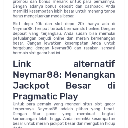
promosi dan bonus menarik untuk para pemainnya.
Dengan adanya bonus deposit dan cashback, Anda
memiliki kesempatan lebih besar untuk menang tanpa
harus mengeluarkan modal besar.
Slot depo 10k dan slot depo 20k hanya ada di
Neymar88, tempat terbaik bermain slot online. Dengan
deposit yang terjangkau, Anda sudah bisa memulai
petualangan berjudi online dan meraih kemenangan
besar. Jangan lewatkan kesempatan Anda untuk
bergabung dengan Neymar88 dan rasakan sensasi
bermain slot gacor hari ini.
Link alternatif
Neymar88: Menangkan
Jackpot Besar di
Pragmatic Play
Untuk para pemain yang mencari situs slot gacor
terpercaya, Neymar88 adalah pilihan yang tepat.
Dengan fitur gacor yang membuat tingkat
kemenangan lebih tinggi, Anda memiliki kesempatan
besar untuk meraih jackpot besar dan mengubah hidup