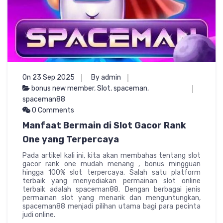
On 23 Sep 2025
By admin
bonus new member
,
Slot
,
spaceman
,
spaceman88
0 Comments
Manfaat Bermain di Slot Gacor Rank
One yang Terpercaya
Pada artikel kali ini, kita akan membahas tentang slot
gacor rank one mudah menang , bonus mingguan
hingga 100% slot terpercaya. Salah satu platform
terbaik yang menyediakan permainan slot online
terbaik adalah spaceman88. Dengan berbagai jenis
permainan slot yang menarik dan menguntungkan,
spaceman88 menjadi pilihan utama bagi para pecinta
judi online.