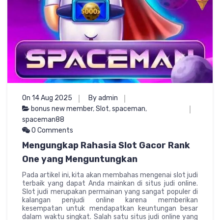
On 14 Aug 2025
By admin
bonus new member
,
Slot
,
spaceman
,
spaceman88
0 Comments
Mengungkap Rahasia Slot Gacor Rank
One yang Menguntungkan
Pada artikel ini, kita akan membahas mengenai slot judi
terbaik yang dapat Anda mainkan di situs judi online.
Slot judi merupakan permainan yang sangat populer di
kalangan penjudi online karena memberikan
kesempatan untuk mendapatkan keuntungan besar
dalam waktu singkat. Salah satu situs judi online yang