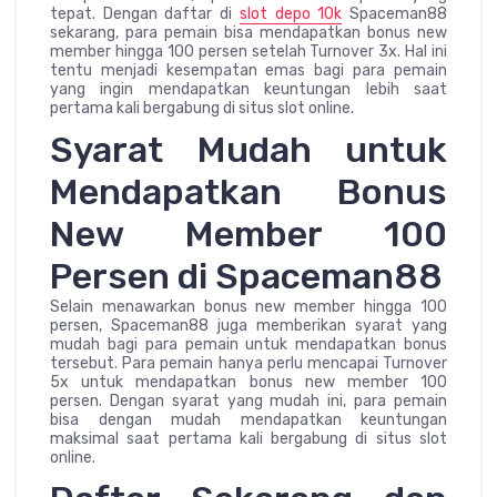
tepat. Dengan daftar di
slot depo 10k
Spaceman88
sekarang, para pemain bisa mendapatkan bonus new
member hingga 100 persen setelah Turnover 3x. Hal ini
tentu menjadi kesempatan emas bagi para pemain
yang ingin mendapatkan keuntungan lebih saat
pertama kali bergabung di situs slot online.
Syarat Mudah untuk
Mendapatkan Bonus
New Member 100
Persen di Spaceman88
Selain menawarkan bonus new member hingga 100
persen, Spaceman88 juga memberikan syarat yang
mudah bagi para pemain untuk mendapatkan bonus
tersebut. Para pemain hanya perlu mencapai Turnover
5x untuk mendapatkan bonus new member 100
persen. Dengan syarat yang mudah ini, para pemain
bisa dengan mudah mendapatkan keuntungan
maksimal saat pertama kali bergabung di situs slot
online.