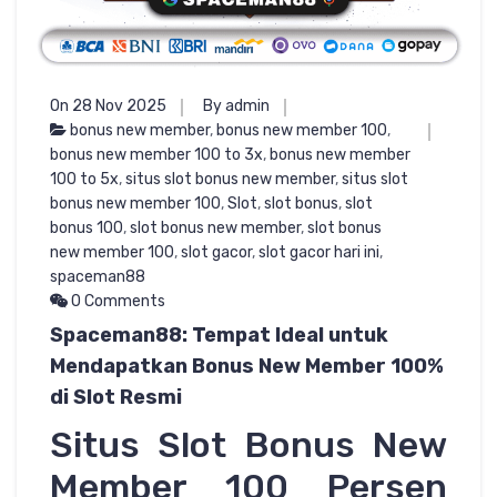
On 28 Nov 2025
By admin
bonus new member
,
bonus new member 100
,
bonus new member 100 to 3x
,
bonus new member
100 to 5x
,
situs slot bonus new member
,
situs slot
bonus new member 100
,
Slot
,
slot bonus
,
slot
bonus 100
,
slot bonus new member
,
slot bonus
new member 100
,
slot gacor
,
slot gacor hari ini
,
spaceman88
0 Comments
Spaceman88: Tempat Ideal untuk
Mendapatkan Bonus New Member 100%
di Slot Resmi
Situs Slot Bonus New
Member 100 Persen