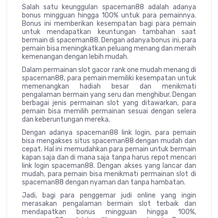
Salah satu keunggulan spaceman88 adalah adanya
bonus mingguan hingga 100% untuk para pemainnya.
Bonus ini memberikan kesempatan bagi para pemain
untuk mendapatkan keuntungan tambahan saat
bermain di spaceman88. Dengan adanya bonus ini, para
pemain bisa meningkatkan peluang menang dan meraih
kemenangan dengan lebih mudah.
Dalam permainan slot gacor rank one mudah menang di
spaceman88, para pemain memiliki kesempatan untuk
memenangkan hadiah besar dan menikmati
pengalaman bermain yang seru dan menghibur. Dengan
berbagai jenis permainan slot yang ditawarkan, para
pemain bisa memilih permainan sesuai dengan selera
dan keberuntungan mereka.
Dengan adanya spaceman88 link login, para pemain
bisa mengakses situs spaceman88 dengan mudah dan
cepat. Hal ini memudahkan para pemain untuk bermain
kapan saja dan di mana saja tanpa harus repot mencari
link login spaceman88. Dengan akses yang lancar dan
mudah, para pemain bisa menikmati permainan slot di
spaceman88 dengan nyaman dan tanpa hambatan.
Jadi, bagi para penggemar judi online yang ingin
merasakan pengalaman bermain slot terbaik dan
mendapatkan bonus mingguan hingga 100%,