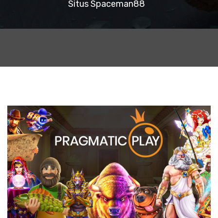
Situs Spaceman88