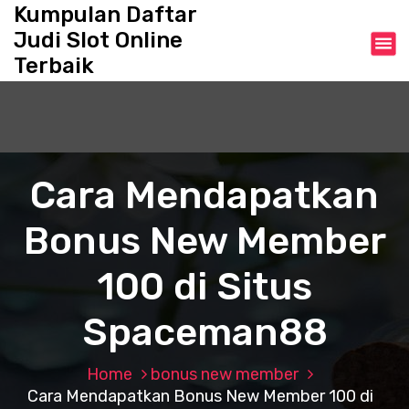
S
Kumpulan Daftar
k
Judi Slot Online
i
Terbaik
p
t
o
c
o
n
Cara Mendapatkan
t
e
Bonus New Member
n
t
100 di Situs
Spaceman88
Home
bonus new member
Cara Mendapatkan Bonus New Member 100 di