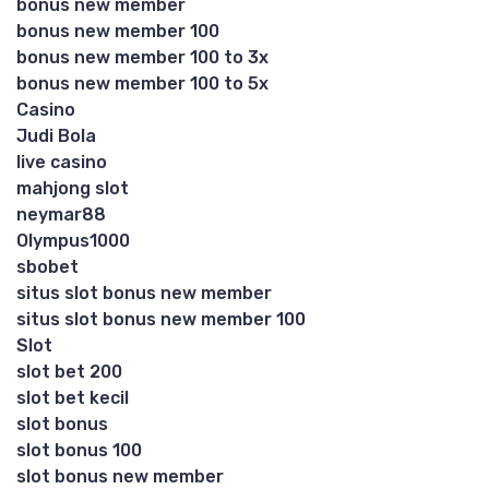
bonus new member
bonus new member 100
bonus new member 100 to 3x
bonus new member 100 to 5x
Casino
Judi Bola
live casino
mahjong slot
neymar88
Olympus1000
sbobet
situs slot bonus new member
situs slot bonus new member 100
Slot
slot bet 200
slot bet kecil
slot bonus
slot bonus 100
slot bonus new member