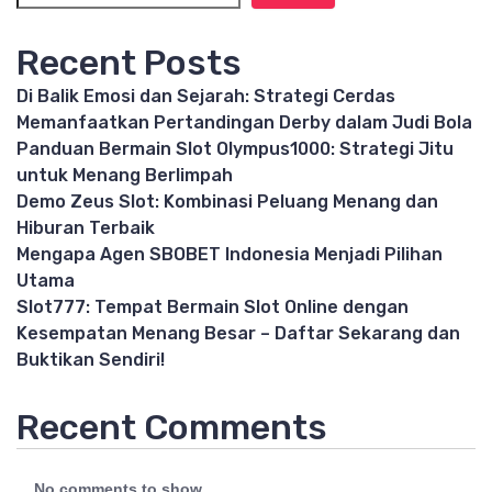
Recent Posts
Di Balik Emosi dan Sejarah: Strategi Cerdas
Memanfaatkan Pertandingan Derby dalam Judi Bola
Panduan Bermain Slot Olympus1000: Strategi Jitu
untuk Menang Berlimpah
Demo Zeus Slot: Kombinasi Peluang Menang dan
Hiburan Terbaik
Mengapa Agen SBOBET Indonesia Menjadi Pilihan
Utama
Slot777: Tempat Bermain Slot Online dengan
Kesempatan Menang Besar – Daftar Sekarang dan
Buktikan Sendiri!
Recent Comments
No comments to show.