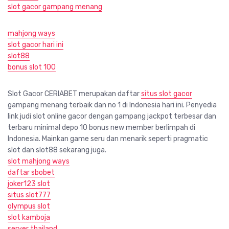
slot gacor gampang menang
mahjong ways
slot gacor hari ini
slot88
bonus slot 100
Slot Gacor CERIABET merupakan daftar
situs slot gacor
gampang menang terbaik dan no 1 di Indonesia hari ini. Penyedia
link judi slot online gacor dengan gampang jackpot terbesar dan
terbaru minimal depo 10 bonus new member berlimpah di
Indonesia. Mainkan game seru dan menarik seperti pragmatic
slot dan slot88 sekarang juga.
slot mahjong ways
daftar sbobet
joker123 slot
situs slot777
olympus slot
slot kamboja
server thailand