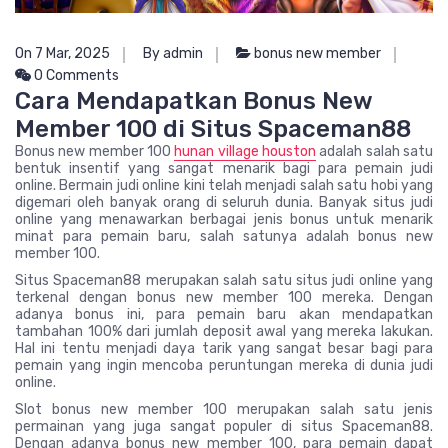
On 7 Mar, 2025
By admin
bonus new member
0 Comments
Cara Mendapatkan Bonus New
Member 100 di Situs Spaceman88
Bonus new member 100
hunan village houston
adalah salah satu
bentuk insentif yang sangat menarik bagi para pemain judi
online. Bermain judi online kini telah menjadi salah satu hobi yang
digemari oleh banyak orang di seluruh dunia. Banyak situs judi
online yang menawarkan berbagai jenis bonus untuk menarik
minat para pemain baru, salah satunya adalah bonus new
member 100.
Situs Spaceman88 merupakan salah satu situs judi online yang
terkenal dengan bonus new member 100 mereka. Dengan
adanya bonus ini, para pemain baru akan mendapatkan
tambahan 100% dari jumlah deposit awal yang mereka lakukan.
Hal ini tentu menjadi daya tarik yang sangat besar bagi para
pemain yang ingin mencoba peruntungan mereka di dunia judi
online.
Slot bonus new member 100 merupakan salah satu jenis
permainan yang juga sangat populer di situs Spaceman88.
Dengan adanya bonus new member 100, para pemain dapat