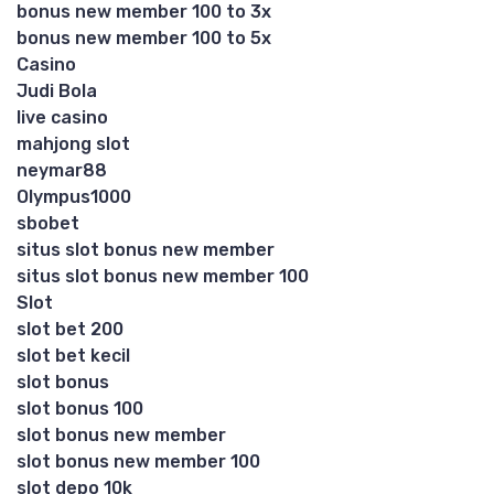
bonus new member 100 to 3x
bonus new member 100 to 5x
Casino
Judi Bola
live casino
mahjong slot
neymar88
Olympus1000
sbobet
situs slot bonus new member
situs slot bonus new member 100
Slot
slot bet 200
slot bet kecil
slot bonus
slot bonus 100
slot bonus new member
slot bonus new member 100
slot depo 10k