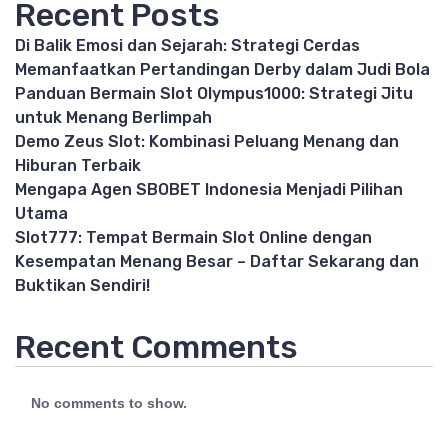
Recent Posts
Di Balik Emosi dan Sejarah: Strategi Cerdas
Memanfaatkan Pertandingan Derby dalam Judi Bola
Panduan Bermain Slot Olympus1000: Strategi Jitu
untuk Menang Berlimpah
Demo Zeus Slot: Kombinasi Peluang Menang dan
Hiburan Terbaik
Mengapa Agen SBOBET Indonesia Menjadi Pilihan
Utama
Slot777: Tempat Bermain Slot Online dengan
Kesempatan Menang Besar – Daftar Sekarang dan
Buktikan Sendiri!
Recent Comments
No comments to show.