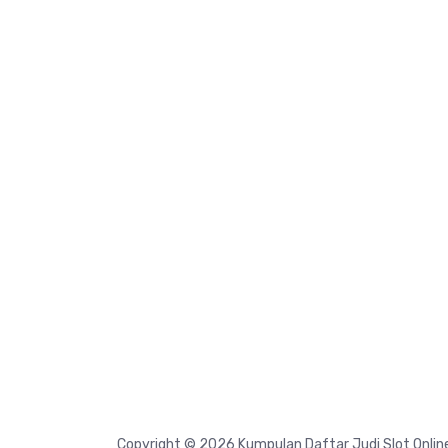
Copyright © 2026 Kumpulan Daftar Judi Slot Online