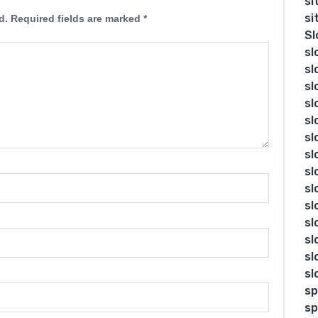
si
si
d.
Required fields are marked
*
Sl
sl
sl
sl
sl
sl
sl
sl
sl
sl
sl
sl
sl
sl
sl
s
s