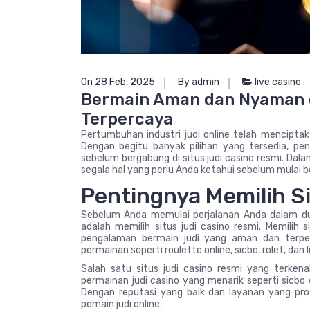
On 28 Feb, 2025
By admin
live casino
Bermain Aman dan Nyaman d
Terpercaya
Pertumbuhan industri judi online telah menciptak
Dengan begitu banyak pilihan yang tersedia, p
sebelum bergabung di situs judi casino resmi. Dal
segala hal yang perlu Anda ketahui sebelum mulai be
Pentingnya Memilih S
Sebelum Anda memulai perjalanan Anda dalam duni
adalah memilih situs judi casino resmi. Memilih
pengalaman bermain judi yang aman dan terper
permainan seperti roulette online, sicbo, rolet, dan 
Salah satu situs judi casino resmi yang terken
permainan judi casino yang menarik seperti sicbo 
Dengan reputasi yang baik dan layanan yang pro
pemain judi online.