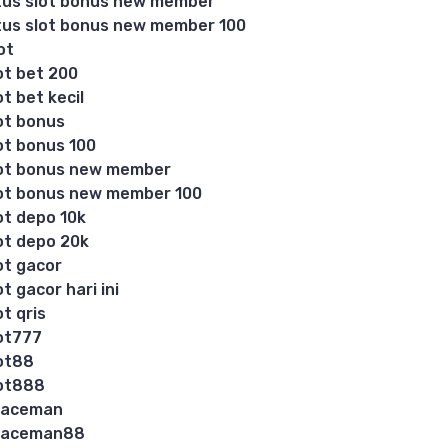
tus slot bonus new member
tus slot bonus new member 100
ot
ot bet 200
ot bet kecil
ot bonus
ot bonus 100
ot bonus new member
ot bonus new member 100
ot depo 10k
ot depo 20k
ot gacor
ot gacor hari ini
ot qris
ot777
ot88
ot888
paceman
paceman88