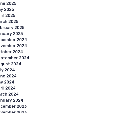
ne 2025
y 2025
ril 2025
rch 2025
bruary 2025
nuary 2025
ecember 2024
ovember 2024
tober 2024
eptember 2024
gust 2024
ly 2024
ne 2024
y 2024
ril 2024
rch 2024
nuary 2024
ecember 2023
ovember 2023