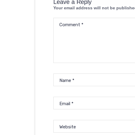
Leave a Reply
Your email address will not be publishe
Comment
*
Name
*
Email
*
Website