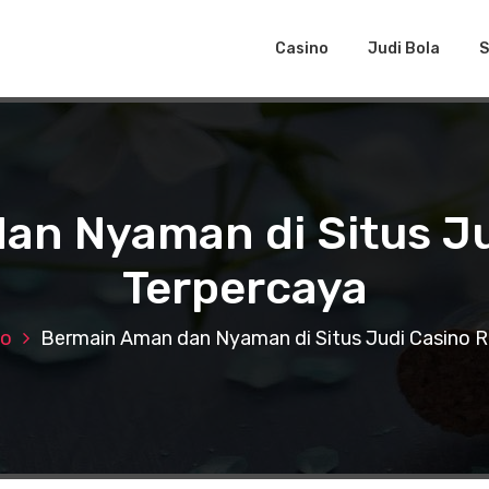
Casino
Judi Bola
S
an Nyaman di Situs Ju
Terpercaya
no
Bermain Aman dan Nyaman di Situs Judi Casino 