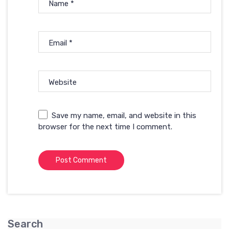
Name
*
Email
*
Website
Save my name, email, and website in this
browser for the next time I comment.
Search