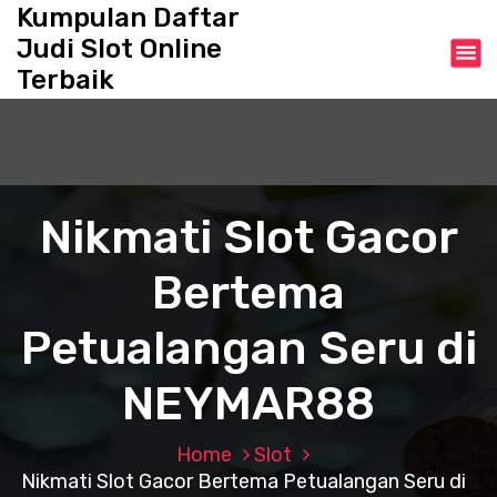
S
Kumpulan Daftar
k
Judi Slot Online
i
Terbaik
p
t
o
c
o
n
Nikmati Slot Gacor
t
e
Bertema
n
t
Petualangan Seru di
NEYMAR88
Home
Slot
Nikmati Slot Gacor Bertema Petualangan Seru di