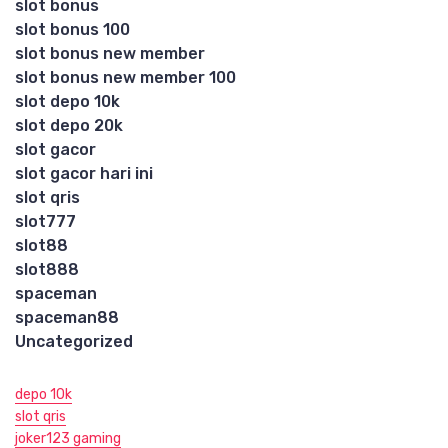
slot bonus
slot bonus 100
slot bonus new member
slot bonus new member 100
slot depo 10k
slot depo 20k
slot gacor
slot gacor hari ini
slot qris
slot777
slot88
slot888
spaceman
spaceman88
Uncategorized
depo 10k
slot qris
joker123 gaming