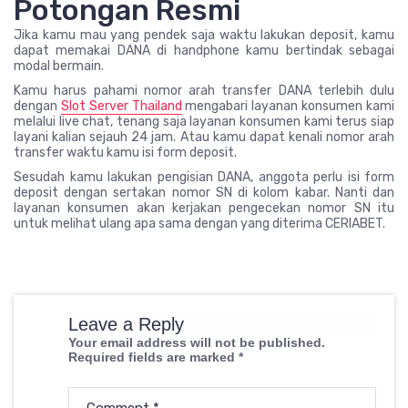
Potongan Resmi
Jika kamu mau yang pendek saja waktu lakukan deposit, kamu
dapat memakai DANA di handphone kamu bertindak sebagai
modal bermain.
Kamu harus pahami nomor arah transfer DANA terlebih dulu
dengan
Slot Server Thailand
mengabari layanan konsumen kami
melalui live chat, tenang saja layanan konsumen kami terus siap
layani kalian sejauh 24 jam. Atau kamu dapat kenali nomor arah
transfer waktu kamu isi form deposit.
Sesudah kamu lakukan pengisian DANA, anggota perlu isi form
deposit dengan sertakan nomor SN di kolom kabar. Nanti dan
layanan konsumen akan kerjakan pengecekan nomor SN itu
untuk melihat ulang apa sama dengan yang diterima CERIABET.
Leave a Reply
Your email address will not be published.
Required fields are marked
*
Comment
*