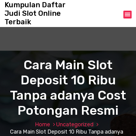
S
Kumpulan Daftar
k
Judi Slot Online
i
Terbaik
p
t
o
c
o
n
Cara Main Slot
t
e
Deposit 10 Ribu
n
t
Tanpa adanya Cost
Potongan Resmi
Home
Uncategorized
Cara Main Slot Deposit 10 Ribu Tanpa adanya