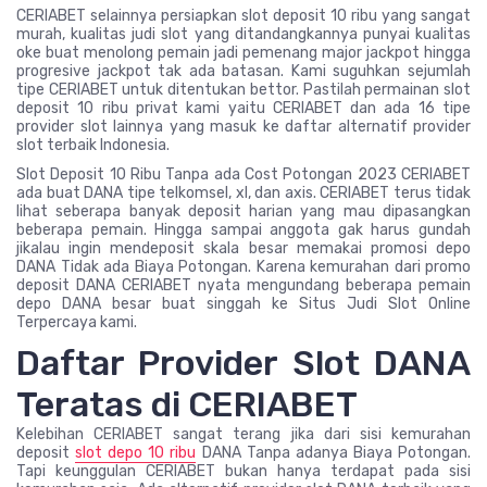
CERIABET selainnya persiapkan slot deposit 10 ribu yang sangat
murah, kualitas judi slot yang ditandangkannya punyai kualitas
oke buat menolong pemain jadi pemenang major jackpot hingga
progresive jackpot tak ada batasan. Kami suguhkan sejumlah
tipe CERIABET untuk ditentukan bettor. Pastilah permainan slot
deposit 10 ribu privat kami yaitu CERIABET dan ada 16 tipe
provider slot lainnya yang masuk ke daftar alternatif provider
slot terbaik Indonesia.
Slot Deposit 10 Ribu Tanpa ada Cost Potongan 2023 CERIABET
ada buat DANA tipe telkomsel, xl, dan axis. CERIABET terus tidak
lihat seberapa banyak deposit harian yang mau dipasangkan
beberapa pemain. Hingga sampai anggota gak harus gundah
jikalau ingin mendeposit skala besar memakai promosi depo
DANA Tidak ada Biaya Potongan. Karena kemurahan dari promo
deposit DANA CERIABET nyata mengundang beberapa pemain
depo DANA besar buat singgah ke Situs Judi Slot Online
Terpercaya kami.
Daftar Provider Slot DANA
Teratas di CERIABET
Kelebihan CERIABET sangat terang jika dari sisi kemurahan
deposit
slot depo 10 ribu
DANA Tanpa adanya Biaya Potongan.
Tapi keunggulan CERIABET bukan hanya terdapat pada sisi