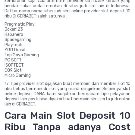
kemurahan saja. Ada alternatif provider slot DANA terbaik yang
hendak sukar anda temukan di situs judi slot lain di Indonesia.
Daftar nama nama situs judi slot online provider slot deposit 10
ribu Di CERIABET salah satunya :
Pragmatic Play
Joker123
Habanero
Spadegaming
Playtech
YGG Drasil
Top Gaya Gaming
PG SOFT
ISOFTBET
CQ9 Slot
Micro Gaming
17 Tipe provider slot dijajakan buat member, dan member slot 10
ribu bebas bermain di slot yang mana diinginkan. Selainnya slot
online deposit DANA, kami suguhkan bermacam tipe pelayanan
deposit lain pasti bisa dipakai buat bermain slot serta judi online
lain di CERIABET.
Cara Main Slot Deposit 10
Ribu Tanpa adanya Cost