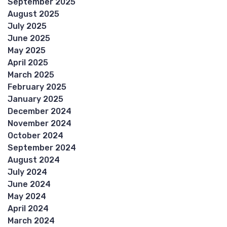
September 2025
August 2025
July 2025
June 2025
May 2025
April 2025
March 2025
February 2025
January 2025
December 2024
November 2024
October 2024
September 2024
August 2024
July 2024
June 2024
May 2024
April 2024
March 2024