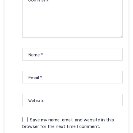
Name
*
Email
*
Website
Save my name, email, and website in this
browser for the next time I comment.