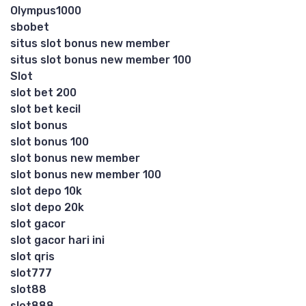
Olympus1000
sbobet
situs slot bonus new member
situs slot bonus new member 100
Slot
slot bet 200
slot bet kecil
slot bonus
slot bonus 100
slot bonus new member
slot bonus new member 100
slot depo 10k
slot depo 20k
slot gacor
slot gacor hari ini
slot qris
slot777
slot88
slot888