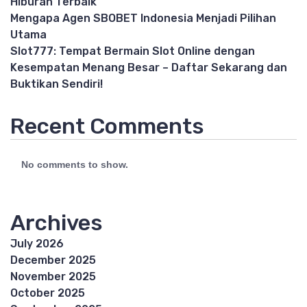
Hiburan Terbaik
Mengapa Agen SBOBET Indonesia Menjadi Pilihan
Utama
Slot777: Tempat Bermain Slot Online dengan
Kesempatan Menang Besar – Daftar Sekarang dan
Buktikan Sendiri!
Recent Comments
No comments to show.
Archives
July 2026
December 2025
November 2025
October 2025