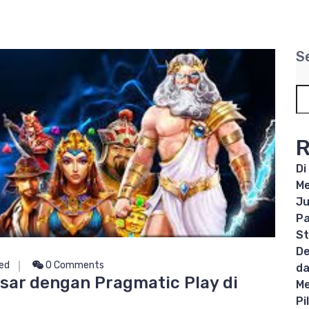
S
R
Di
Me
Ju
Pa
St
De
ed
0 Comments
da
sar dengan Pragmatic Play di
Me
Pi