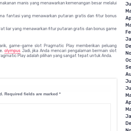
 makanan manis yang menawarkan kemenangan besar melalui
Ju
Ma
ma fantasi yang menawarkan putaran gratis dan fitur bonus
Ap
Ma
at liar yang menawarkan fitur putaran gratis dan bonus game
Fe
Ja
narik, game-game slot Pragmatic Play memberikan peluang
D
ne.
olympus
Jadi, jika Anda mencari pengalaman bermain slot
N
gmatic Play adalah pilihan yang sangat tepat untuk Anda.
Oc
S
Au
Ju
Ju
d.
Required fields are marked
*
Ma
Ap
Ma
Ja
D
N