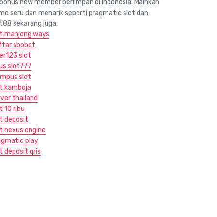
 bonus new member berlimpah di Indonesia. Mainkan
me seru dan menarik seperti pragmatic slot dan
ot88 sekarang juga.
ot mahjong ways
ftar sbobet
ker123 slot
tus slot777
ympus slot
ot kamboja
rver thailand
t 10 ribu
ot deposit
ot nexus engine
agmatic play
t deposit qris