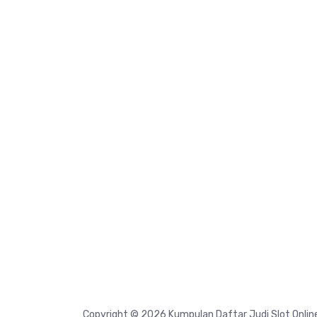
Copyright © 2026 Kumpulan Daftar Judi Slot Online