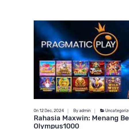
On 12 Dec, 2024
By admin
Uncategoriz
Rahasia Maxwin: Menang Be
Olympus1000