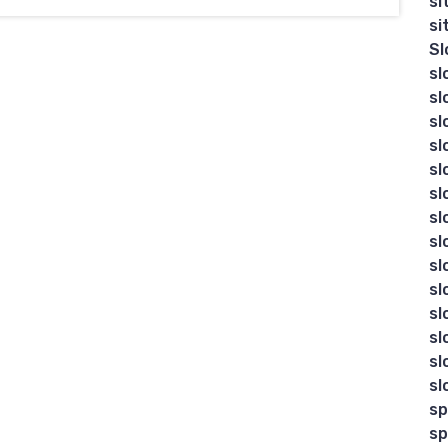
si
si
Sl
sl
sl
sl
sl
sl
sl
sl
sl
sl
sl
sl
sl
sl
sl
s
s