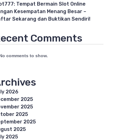
ot777: Tempat Bermain Slot Online
ngan Kesempatan Menang Besar –
ftar Sekarang dan Buktikan Sendiri!
ecent Comments
No comments to show.
rchives
ly 2026
ecember 2025
ovember 2025
tober 2025
eptember 2025
gust 2025
ly 2025