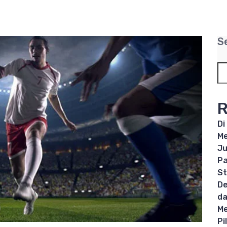
S
R
Di
Me
Ju
Pa
St
De
da
Me
Pi