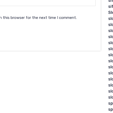
si
si
Sl
n this browser for the next time I comment.
sl
sl
sl
sl
sl
sl
sl
sl
sl
sl
sl
sl
sl
sl
s
s