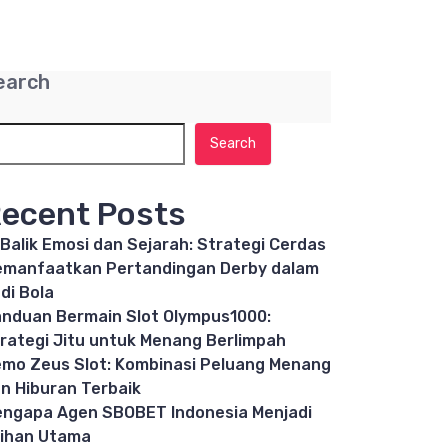
earch
Search
ecent Posts
 Balik Emosi dan Sejarah: Strategi Cerdas
manfaatkan Pertandingan Derby dalam
di Bola
nduan Bermain Slot Olympus1000:
rategi Jitu untuk Menang Berlimpah
mo Zeus Slot: Kombinasi Peluang Menang
n Hiburan Terbaik
ngapa Agen SBOBET Indonesia Menjadi
lihan Utama