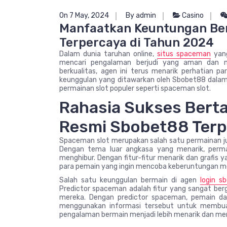
On 7 May, 2024
By admin
Casino
Manfaatkan Keuntungan Be
Terpercaya di Tahun 2024
Dalam dunia taruhan online,
situs spaceman
yang
mencari pengalaman berjudi yang aman dan m
berkualitas, agen ini terus menarik perhatian para
keunggulan yang ditawarkan oleh Sbobet88 dalam 
permainan slot populer seperti spaceman slot.
Rahasia Sukses Berta
Resmi Sbobet88 Ter
Spaceman slot merupakan salah satu permainan judi
Dengan tema luar angkasa yang menarik, perm
menghibur. Dengan fitur-fitur menarik dan grafis
para pemain yang ingin mencoba keberuntungan mer
Salah satu keunggulan bermain di agen
login s
Predictor spaceman adalah fitur yang sangat be
mereka. Dengan predictor spaceman, pemain d
menggunakan informasi tersebut untuk membuat
pengalaman bermain menjadi lebih menarik dan me