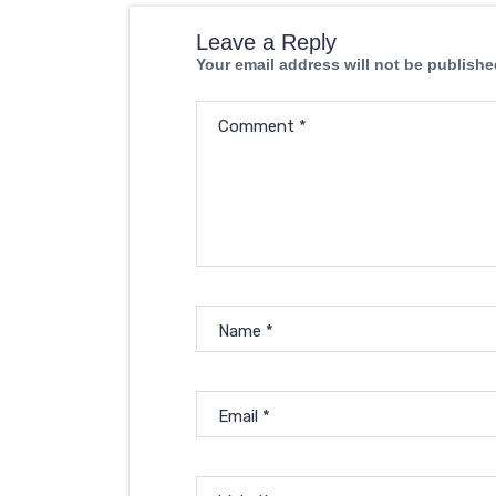
Leave a Reply
Your email address will not be publishe
Comment
*
Name
*
Email
*