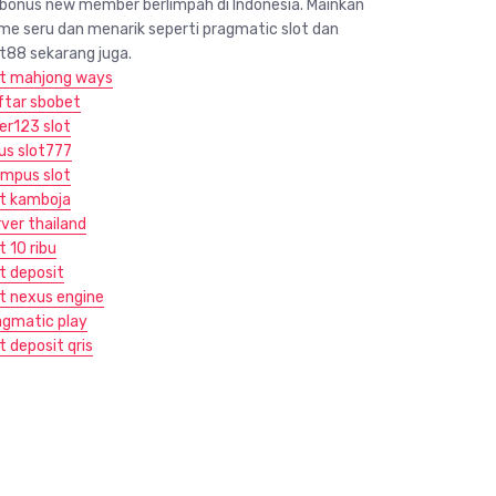
 bonus new member berlimpah di Indonesia. Mainkan
me seru dan menarik seperti pragmatic slot dan
ot88 sekarang juga.
ot mahjong ways
ftar sbobet
ker123 slot
tus slot777
ympus slot
ot kamboja
rver thailand
t 10 ribu
ot deposit
ot nexus engine
agmatic play
t deposit qris