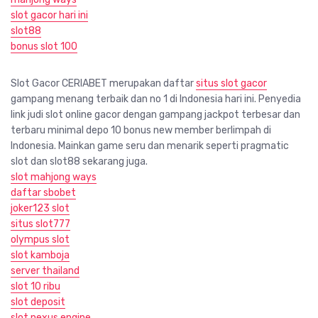
slot gacor hari ini
slot88
bonus slot 100
Slot Gacor CERIABET merupakan daftar
situs slot gacor
gampang menang terbaik dan no 1 di Indonesia hari ini. Penyedia
link judi slot online gacor dengan gampang jackpot terbesar dan
terbaru minimal depo 10 bonus new member berlimpah di
Indonesia. Mainkan game seru dan menarik seperti pragmatic
slot dan slot88 sekarang juga.
slot mahjong ways
daftar sbobet
joker123 slot
situs slot777
olympus slot
slot kamboja
server thailand
slot 10 ribu
slot deposit
slot nexus engine