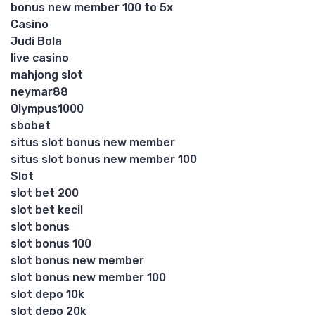
bonus new member 100 to 5x
Casino
Judi Bola
live casino
mahjong slot
neymar88
Olympus1000
sbobet
situs slot bonus new member
situs slot bonus new member 100
Slot
slot bet 200
slot bet kecil
slot bonus
slot bonus 100
slot bonus new member
slot bonus new member 100
slot depo 10k
slot depo 20k