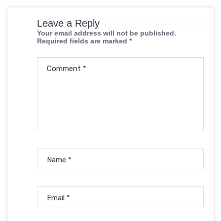
Leave a Reply
Your email address will not be published.
Required fields are marked
*
Comment
*
Name
*
Email
*