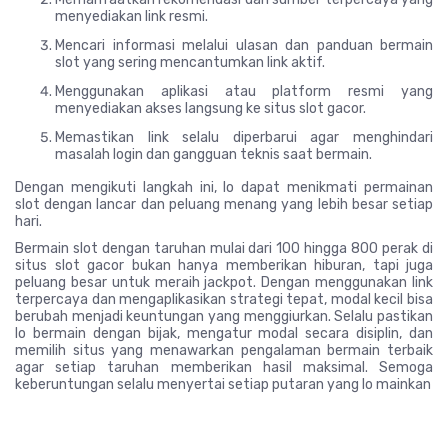
menyediakan link resmi.
Mencari informasi melalui ulasan dan panduan bermain
slot yang sering mencantumkan link aktif.
Menggunakan aplikasi atau platform resmi yang
menyediakan akses langsung ke situs slot gacor.
Memastikan link selalu diperbarui agar menghindari
masalah login dan gangguan teknis saat bermain.
Dengan mengikuti langkah ini, lo dapat menikmati permainan
slot dengan lancar dan peluang menang yang lebih besar setiap
hari.
Bermain slot dengan taruhan mulai dari 100 hingga 800 perak di
situs slot gacor bukan hanya memberikan hiburan, tapi juga
peluang besar untuk meraih jackpot. Dengan menggunakan link
terpercaya dan mengaplikasikan strategi tepat, modal kecil bisa
berubah menjadi keuntungan yang menggiurkan. Selalu pastikan
lo bermain dengan bijak, mengatur modal secara disiplin, dan
memilih situs yang menawarkan pengalaman bermain terbaik
agar setiap taruhan memberikan hasil maksimal. Semoga
keberuntungan selalu menyertai setiap putaran yang lo mainkan