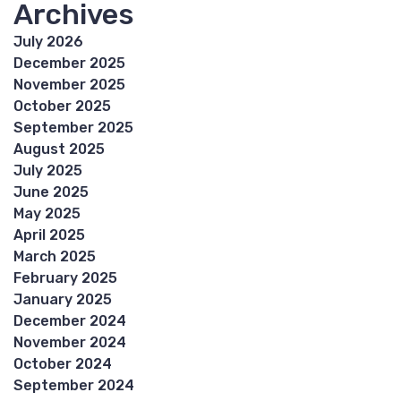
Archives
July 2026
December 2025
November 2025
October 2025
September 2025
August 2025
July 2025
June 2025
May 2025
April 2025
March 2025
February 2025
January 2025
December 2024
November 2024
October 2024
September 2024