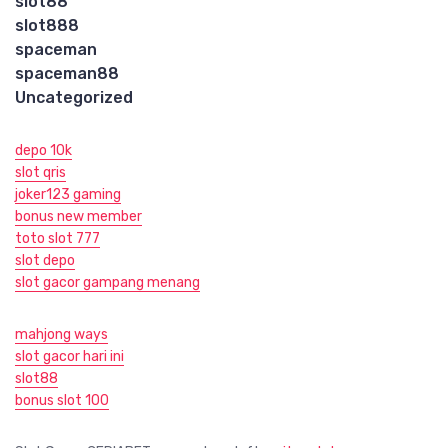
slot88
slot888
spaceman
spaceman88
Uncategorized
depo 10k
slot qris
joker123 gaming
bonus new member
toto slot 777
slot depo
slot gacor gampang menang
mahjong ways
slot gacor hari ini
slot88
bonus slot 100