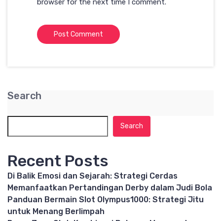
browser for the next time I comment.
Search
Search
Recent Posts
Di Balik Emosi dan Sejarah: Strategi Cerdas
Memanfaatkan Pertandingan Derby dalam Judi Bola
Panduan Bermain Slot Olympus1000: Strategi Jitu
untuk Menang Berlimpah