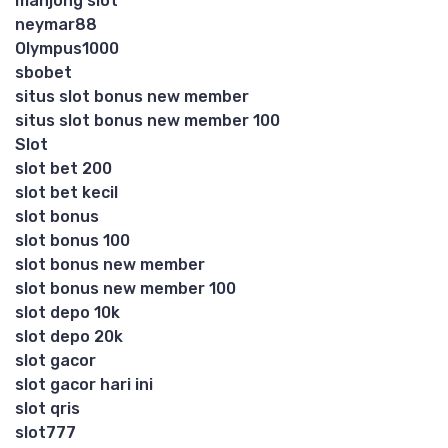
mahjong slot
neymar88
Olympus1000
sbobet
situs slot bonus new member
situs slot bonus new member 100
Slot
slot bet 200
slot bet kecil
slot bonus
slot bonus 100
slot bonus new member
slot bonus new member 100
slot depo 10k
slot depo 20k
slot gacor
slot gacor hari ini
slot qris
slot777