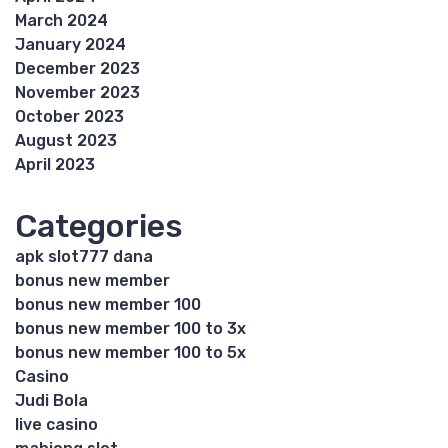
March 2024
January 2024
December 2023
November 2023
October 2023
August 2023
April 2023
Categories
apk slot777 dana
bonus new member
bonus new member 100
bonus new member 100 to 3x
bonus new member 100 to 5x
Casino
Judi Bola
live casino