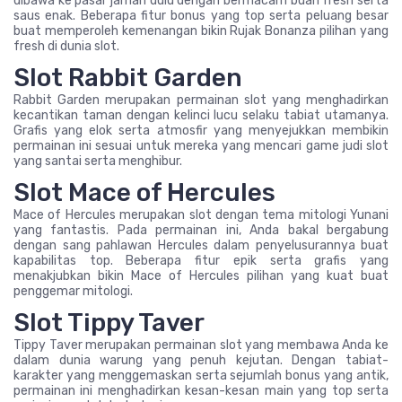
dibawa ke pasar jaman dulu dengan bermacam buah fresh serta
saus enak. Beberapa fitur bonus yang top serta peluang besar
buat memperoleh kemenangan bikin Rujak Bonanza pilihan yang
fresh di dunia slot.
Slot Rabbit Garden
Rabbit Garden merupakan permainan slot yang menghadirkan
kecantikan taman dengan kelinci lucu selaku tabiat utamanya.
Grafis yang elok serta atmosfir yang menyejukkan membikin
permainan ini sesuai untuk mereka yang mencari game judi slot
yang santai serta menghibur.
Slot Mace of Hercules
Mace of Hercules merupakan slot dengan tema mitologi Yunani
yang fantastis. Pada permainan ini, Anda bakal bergabung
dengan sang pahlawan Hercules dalam penyelusurannya buat
kapabilitas top. Beberapa fitur epik serta grafis yang
menakjubkan bikin Mace of Hercules pilihan yang kuat buat
penggemar mitologi.
Slot Tippy Taver
Tippy Taver merupakan permainan slot yang membawa Anda ke
dalam dunia warung yang penuh kejutan. Dengan tabiat-
karakter yang menggemaskan serta sejumlah bonus yang antik,
permainan ini menghadirkan kesan-kesan main yang top serta