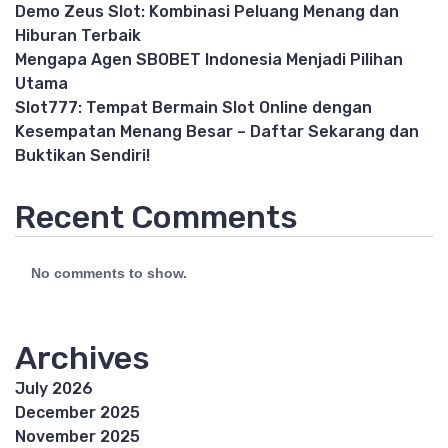
Demo Zeus Slot: Kombinasi Peluang Menang dan
Hiburan Terbaik
Mengapa Agen SBOBET Indonesia Menjadi Pilihan
Utama
Slot777: Tempat Bermain Slot Online dengan
Kesempatan Menang Besar – Daftar Sekarang dan
Buktikan Sendiri!
Recent Comments
No comments to show.
Archives
July 2026
December 2025
November 2025