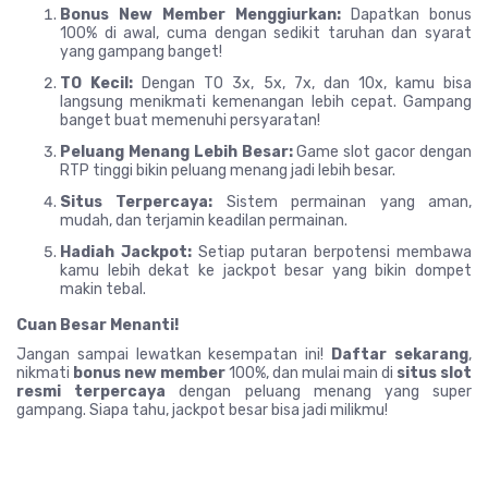
Bonus New Member Menggiurkan:
Dapatkan bonus
100% di awal, cuma dengan sedikit taruhan dan syarat
yang gampang banget!
TO Kecil:
Dengan TO 3x, 5x, 7x, dan 10x, kamu bisa
langsung menikmati kemenangan lebih cepat. Gampang
banget buat memenuhi persyaratan!
Peluang Menang Lebih Besar:
Game slot gacor dengan
RTP tinggi bikin peluang menang jadi lebih besar.
Situs Terpercaya:
Sistem permainan yang aman,
mudah, dan terjamin keadilan permainan.
Hadiah Jackpot:
Setiap putaran berpotensi membawa
kamu lebih dekat ke jackpot besar yang bikin dompet
makin tebal.
Cuan Besar Menanti!
Jangan sampai lewatkan kesempatan ini!
Daftar sekarang
,
nikmati
bonus new member
100%, dan mulai main di
situs slot
resmi terpercaya
dengan peluang menang yang super
gampang. Siapa tahu, jackpot besar bisa jadi milikmu!