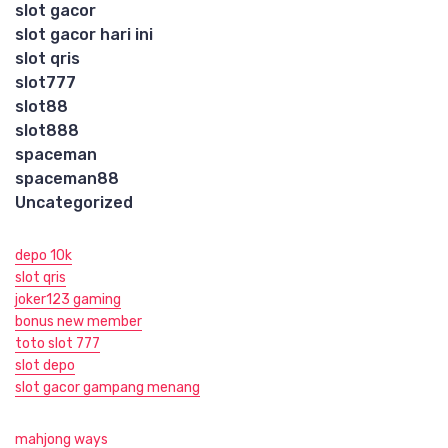
slot gacor
slot gacor hari ini
slot qris
slot777
slot88
slot888
spaceman
spaceman88
Uncategorized
depo 10k
slot qris
joker123 gaming
bonus new member
toto slot 777
slot depo
slot gacor gampang menang
mahjong ways