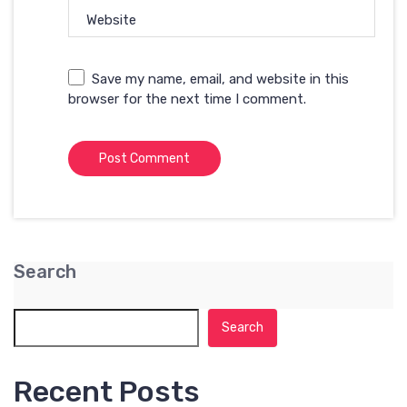
Website
Save my name, email, and website in this
browser for the next time I comment.
Search
Search
Recent Posts