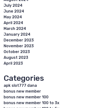
July 2024
June 2024
May 2024
April 2024
March 2024
January 2024
December 2023
November 2023
October 2023
August 2023
April 2023
Categories
apk slot777 dana
bonus new member
bonus new member 100
bonus new member 100 to 3x