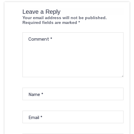
Leave a Reply
Your email address will not be published.
Required fields are marked
*
Comment
*
Name
*
Email
*