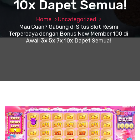
10x Dapet Semua!
Home
Uncategorized
Mau Cuan? Gabung di Situs Slot Resmi
Terpercaya dengan Bonus New Member 100 di
Awal! 3x 5x 7x 10x Dapet Semua!