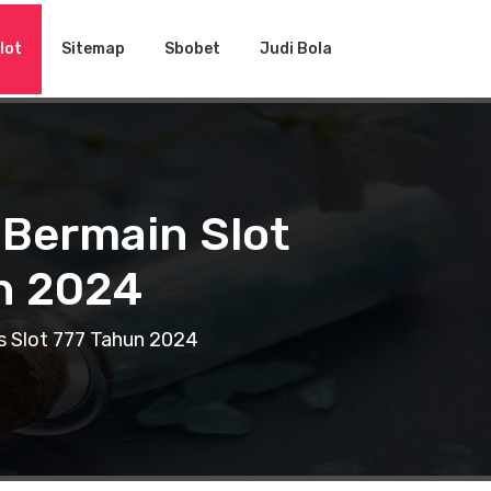
lot
Sitemap
Sbobet
Judi Bola
Bermain Slot
un 2024
s Slot 777 Tahun 2024