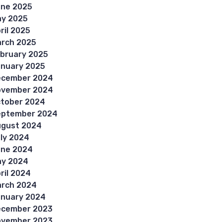
ne 2025
y 2025
ril 2025
rch 2025
bruary 2025
nuary 2025
ecember 2024
ovember 2024
tober 2024
eptember 2024
gust 2024
ly 2024
ne 2024
y 2024
ril 2024
rch 2024
nuary 2024
ecember 2023
ovember 2023