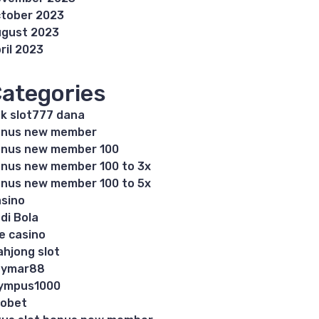
tober 2023
gust 2023
ril 2023
ategories
k slot777 dana
onus new member
nus new member 100
nus new member 100 to 3x
nus new member 100 to 5x
sino
di Bola
ve casino
hjong slot
eymar88
ympus1000
obet