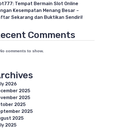
ot777: Tempat Bermain Slot Online
ngan Kesempatan Menang Besar –
ftar Sekarang dan Buktikan Sendiri!
ecent Comments
No comments to show.
rchives
ly 2026
ecember 2025
ovember 2025
tober 2025
eptember 2025
gust 2025
ly 2025