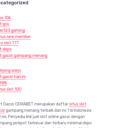
categorized
po 10k
t qris
ker123 gaming
nus new member
to slot 777
ot depo
ot gacor gampang menang
hjong ways
t gacor hari ini
ot88
nus slot 100
ot Gacor CERIABET merupakan daftar
situs slot
cor
gampang menang terbaik dan no 1 di Indonesia
i ini. Penyedia link judi slot online gacor dengan
mpang jackpot terbesar dan terbaru minimal depo