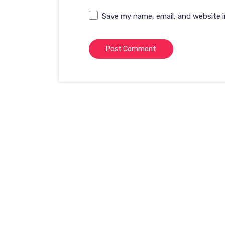
Save my name, email, and website i