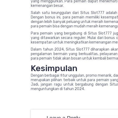
yang menggiurkan. Para pemain dapat menikmati
kemenangan besar.
Salah satu keunggulan dari Situs Slot777 adala
Dengan bonus ini, para pemain memiliki kesemp
dengan lebih banyak peluang untuk meraih kemenang
para pemain bisa dengan mudah meraih kemenanga
Para pemain yang bergabung di Situs Slot777 
yang ditawarkan secara reguler. Mulai dari bonus
kesempatan untuk meningkatkan kemenangan merek
Dalam tahun 2024, Situs Slot777 diharapkan akan 
pengalaman bermain yang berkualitas, pelayanan
para pemain tidak akan bosan untuk kembali berma
Kesimpulan
Dengan berbagai fitur unggulan, promo menarik, 
merupakan pilihan terbaik untuk para pemain yang
Jadi, jangan ragu untuk bergabung dengan Sit
menguntungkan di tahun 2024.
Leave a Reply