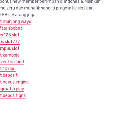
 bonus new member berlimpah di Indonesia. Mainkan
me seru dan menarik seperti pragmatic slot dan
ot88 sekarang juga.
ot mahjong ways
ftar sbobet
ker123 slot
tus slot777
ympus slot
ot kamboja
rver thailand
t 10 ribu
ot deposit
ot nexus engine
agmatic play
t deposit qris