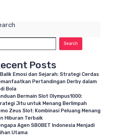
earch
Search
ecent Posts
 Balik Emosi dan Sejarah: Strategi Cerdas
manfaatkan Pertandingan Derby dalam
di Bola
nduan Bermain Slot Olympus1000:
rategi Jitu untuk Menang Berlimpah
mo Zeus Slot: Kombinasi Peluang Menang
n Hiburan Terbaik
ngapa Agen SBOBET Indonesia Menjadi
lihan Utama