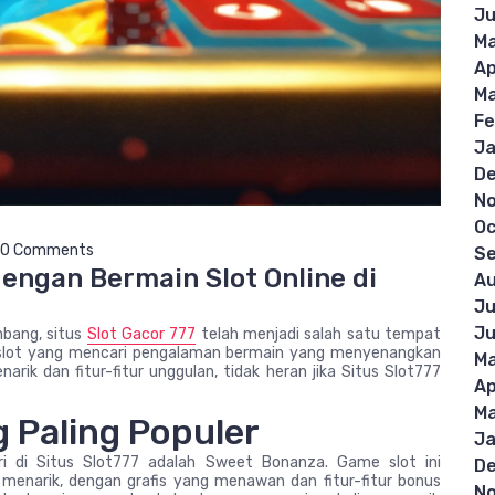
Ju
Ma
Ap
Ma
Fe
Ja
D
N
Oc
0 Comments
S
ngan Bermain Slot Online di
Au
Ju
Ju
mbang, situs
Slot Gacor 777
telah menjadi salah satu tempat
n slot yang mencari pengalaman bermain yang menyenangkan
Ma
k dan fitur-fitur unggulan, tidak heran jika Situs Slot777
Ap
Ma
 Paling Populer
Ja
ri di Situs Slot777 adalah Sweet Bonanza. Game slot ini
D
enarik, dengan grafis yang menawan dan fitur-fitur bonus
N