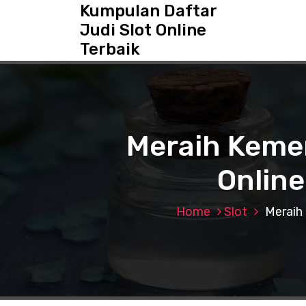
S
Kumpulan Daftar
k
Judi Slot Online
i
Terbaik
p
t
o
c
o
n
Meraih Keme
t
e
Online
n
t
Home
Slot
Meraih