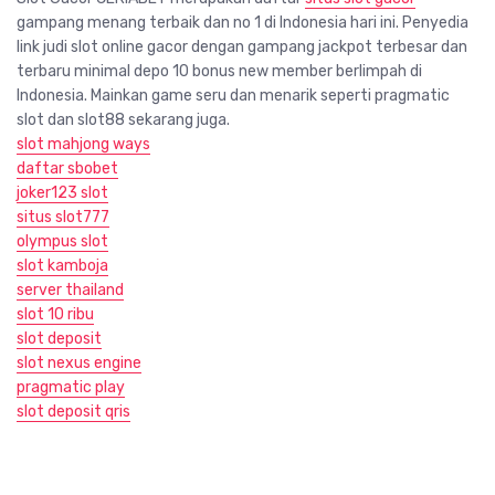
gampang menang terbaik dan no 1 di Indonesia hari ini. Penyedia
link judi slot online gacor dengan gampang jackpot terbesar dan
terbaru minimal depo 10 bonus new member berlimpah di
Indonesia. Mainkan game seru dan menarik seperti pragmatic
slot dan slot88 sekarang juga.
slot mahjong ways
daftar sbobet
joker123 slot
situs slot777
olympus slot
slot kamboja
server thailand
slot 10 ribu
slot deposit
slot nexus engine
pragmatic play
slot deposit qris