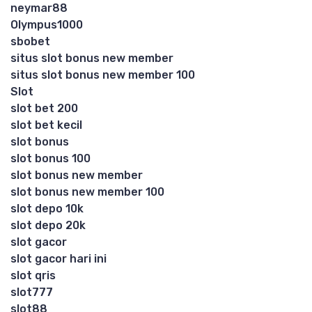
neymar88
Olympus1000
sbobet
situs slot bonus new member
situs slot bonus new member 100
Slot
slot bet 200
slot bet kecil
slot bonus
slot bonus 100
slot bonus new member
slot bonus new member 100
slot depo 10k
slot depo 20k
slot gacor
slot gacor hari ini
slot qris
slot777
slot88