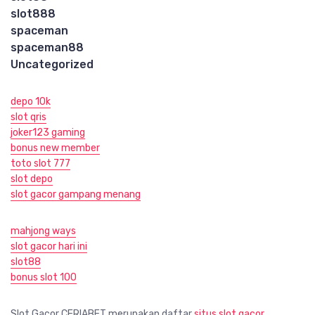
slot888
spaceman
spaceman88
Uncategorized
depo 10k
slot qris
joker123 gaming
bonus new member
toto slot 777
slot depo
slot gacor gampang menang
mahjong ways
slot gacor hari ini
slot88
bonus slot 100
Slot Gacor CERIABET merupakan daftar
situs slot gacor