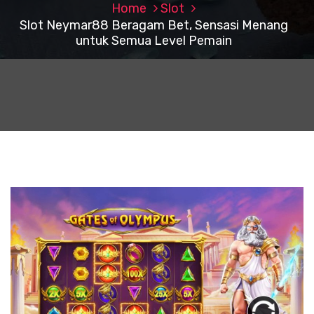
Home
Slot
Slot Neymar88 Beragam Bet, Sensasi Menang
untuk Semua Level Pemain