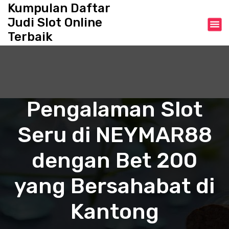
S
Kumpulan Daftar
k
Judi Slot Online
i
Terbaik
p
t
o
c
o
n
Pengalaman Slot
t
e
Seru di NEYMAR88
n
t
dengan Bet 200
yang Bersahabat di
Kantong