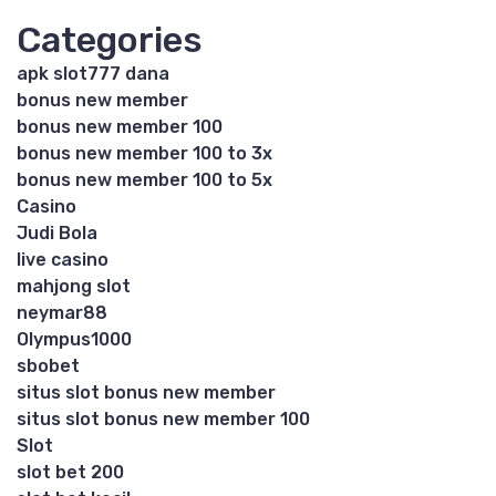
Categories
apk slot777 dana
bonus new member
bonus new member 100
bonus new member 100 to 3x
bonus new member 100 to 5x
Casino
Judi Bola
live casino
mahjong slot
neymar88
Olympus1000
sbobet
situs slot bonus new member
situs slot bonus new member 100
Slot
slot bet 200