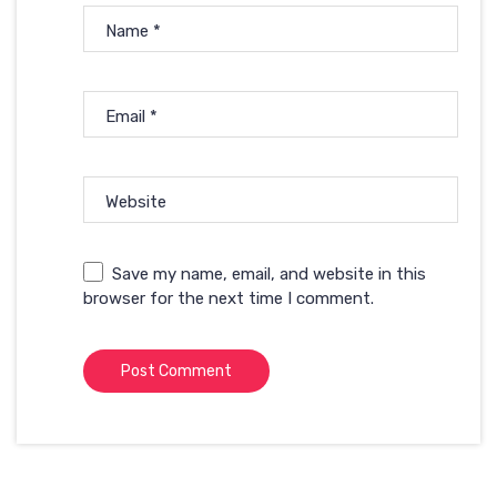
Name
*
Email
*
Website
Save my name, email, and website in this
browser for the next time I comment.