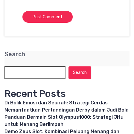
Search
Search
Recent Posts
Di Balik Emosi dan Sejarah: Strategi Cerdas
Memanfaatkan Pertandingan Derby dalam Judi Bola
Panduan Bermain Slot Olympus1000: Strategi Jitu
untuk Menang Berlimpah
Demo Zeus Slot: Kombinasi Peluang Menang dan