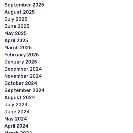
September 2025
August 2025
July 2025
June 2025
May 2025
April 2025
March 2025
February 2025
January 2025
December 2024
November 2024
October 2024
September 2024
August 2024
July 2024
June 2024
May 2024
April 2024