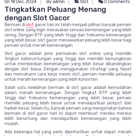
On 18 Dec, 2024
By admin
Slot
0 Comments
Tingkatkan Peluang Menang
dengan Slot Gacor
Bermain di
slot
gacor hari ini telah menjadi pilihan banyak pemain
slot online yang ingin merasakan sensasi kemenangan yang lebih
sering. Dengan RTP yang lebih tinggi dan frekuensi kemenangan
yang lebih besar, slot gacor menawarkan peluang lebih besar bagi
pemain untuk meraih kemenangan.
Slot gacor adalah jenis permainan slot online yang memiliki
tingkat keberuntungan yang tinggi dan memiliki kemungkinan
untuk memberikan kemenangan yang lebih besar dibandingkan
dengan slot biasa. Dengan menggunakan strategi yang tepat
dan memahami cara kerja mesin slot, pemain memiliki peluang
untuk meraih kemenangan yang lebih konsisten.
Salah satu kelebihan bermain di slot gacor adalah kemudahan
dalam meraih kemenangan. Dengan tingkat RTP yang lebih
tinggi dan frekuensi kemenangan yang lebih besar, pemain
memiliki peluang lebih besar untuk mendapatkan jackpot dan
hadiah besar. Selain itu, banyak pemain yang mengatakan bahwa
bermain di slot gacor hari ini dapat membuat mereka merasa
lebih beruntung dan mendapatkan kemenangan yang lebih
mudah.
Ada beberapa hal yang perlu diperhatikan untuk dapat meraih