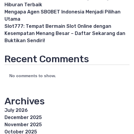
Hiburan Terbaik
Mengapa Agen SBOBET Indonesia Menjadi Pilihan
Utama
Slot777: Tempat Bermain Slot Online dengan
Kesempatan Menang Besar – Daftar Sekarang dan
Buktikan Sendiri!
Recent Comments
No comments to show.
Archives
July 2026
December 2025
November 2025
October 2025