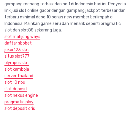
gampang menang terbaik dan no 1 di Indonesia hari ini. Penyedia
link judi slot online gacor dengan gampang jackpot terbesar dan
terbaru minimal depo 10 bonus new member berlimpah di
Indonesia. Mainkan game seru dan menarik seperti pragmatic
slot dan slot88 sekarang juga.
slot mahjong ways
daftar sbobet
joker123 slot
situs slot777
olympus slot
slot kamboja
server thailand
slot 10 ribu
slot deposit
slot nexus engine
pragmatic play
slot deposit qris