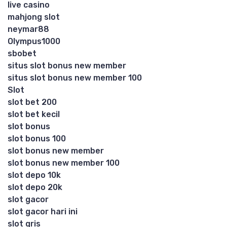
live casino
mahjong slot
neymar88
Olympus1000
sbobet
situs slot bonus new member
situs slot bonus new member 100
Slot
slot bet 200
slot bet kecil
slot bonus
slot bonus 100
slot bonus new member
slot bonus new member 100
slot depo 10k
slot depo 20k
slot gacor
slot gacor hari ini
slot qris