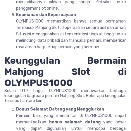
menjadikannya pilihan yang sangat fleksibel untuk
penggemar slot online.
Keamanan dan Kepercayaan
OLYMPUS1000 memastikan bahwa semua permainan,
termasuk Mahjong Slot, dioperasikan secara adil dan aman.
Situs ini menggunakan sistem enkripsi tingkat tinggi untuk
melindungi data pribadi dan transaksi pemain, memberikan
rasa aman bagi setiap pemain yang bermain.
Keunggulan Bermain
Mahjong Slot di
OLYMPUS1000
Selain RTP tinggi, OLYMPUS1000 menawarkan berbagai
keunggulan bagi para pemain Mahjong Slot. Beberapa keunggulan
tersebut antara lain:
Bonus Selamat Datang yang Menggiurkan
Pemain baru yang mendaftar di OLYMPUS1000 dapat
memanfaatkan
bonus selamat datang
yang besar,
yang dapat digunakan untuk mencoba berbagai