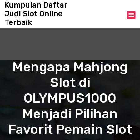
S
Kumpulan Daftar
k
Judi Slot Online
i
Terbaik
p
t
o
c
o
n
Mengapa Mahjong
t
e
Slot di
n
t
OLYMPUS1000
Menjadi Pilihan
Favorit Pemain Slot