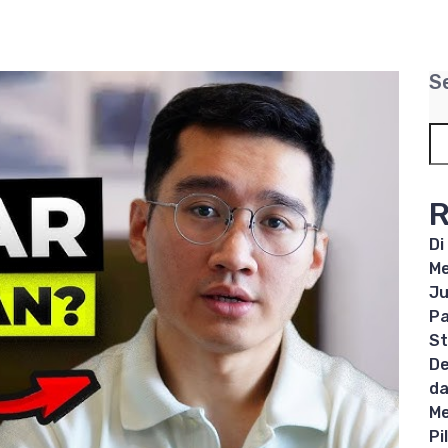
S
R
Di
Me
Ju
Pa
St
De
da
Me
Pi