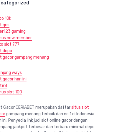
categorized
po 10k
t qris
ker123 gaming
nus new member
to slot 777
ot depo
ot gacor gampang menang
hjong ways
t gacor hari ini
ot88
nus slot 100
ot Gacor CERIABET merupakan daftar
situs slot
cor
gampang menang terbaik dan no 1 di Indonesia
i ini. Penyedia link judi slot online gacor dengan
mpang jackpot terbesar dan terbaru minimal depo