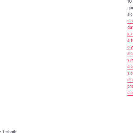
10
ga
sl
sl
da
jo
si
ol
sl
se
slo
sl
sl
pr
slo
 Terbaik