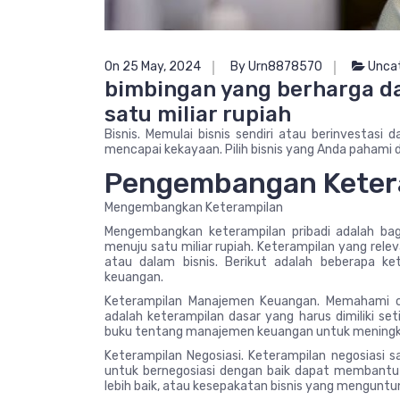
On 25 May, 2024
By Urn8878570
Unca
bimbingan yang berharga d
satu miliar rupiah
Bisnis. Memulai bisnis sendiri atau berinvestasi 
mencapai kekayaan. Pilih bisnis yang Anda pahami 
Pengembangan Ketera
Mengembangkan Keterampilan
Mengembangkan keterampilan pribadi adalah bag
menuju satu miliar rupiah. Keterampilan yang rele
atau dalam bisnis. Berikut adalah beberapa 
keuangan.
Keterampilan Manajemen Keuangan. Memahami c
adalah keterampilan dasar yang harus dimiliki se
buku tentang manajemen keuangan untuk meningk
Keterampilan Negosiasi. Keterampilan negosiasi 
untuk bernegosiasi dengan baik dapat membantu A
lebih baik, atau kesepakatan bisnis yang menguntu