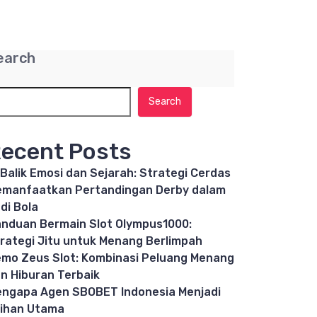
earch
Search
ecent Posts
 Balik Emosi dan Sejarah: Strategi Cerdas
manfaatkan Pertandingan Derby dalam
di Bola
nduan Bermain Slot Olympus1000:
rategi Jitu untuk Menang Berlimpah
mo Zeus Slot: Kombinasi Peluang Menang
n Hiburan Terbaik
ngapa Agen SBOBET Indonesia Menjadi
lihan Utama