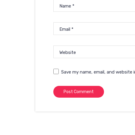
Name
*
Email
*
Website
Save my name, email, and website i