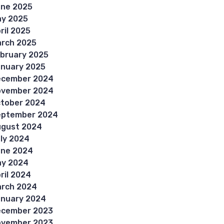
ne 2025
y 2025
ril 2025
rch 2025
bruary 2025
nuary 2025
ecember 2024
ovember 2024
tober 2024
eptember 2024
gust 2024
ly 2024
ne 2024
y 2024
ril 2024
rch 2024
nuary 2024
ecember 2023
ovember 2023