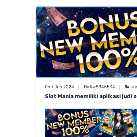
On 7 Jun 2024
By Kw8845534
Un
Slot Mania memiliki aplikasi judi