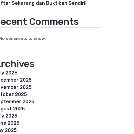
ftar Sekarang dan Buktikan Sendiri!
ecent Comments
No comments to show.
rchives
ly 2026
ecember 2025
ovember 2025
tober 2025
eptember 2025
gust 2025
ly 2025
ne 2025
y 2025