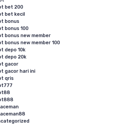
ot bet 200
ot bet kecil
ot bonus
ot bonus 100
ot bonus new member
ot bonus new member 100
ot depo 10k
ot depo 20k
ot gacor
ot gacor hari ini
ot qris
ot777
ot88
ot888
paceman
paceman88
categorized