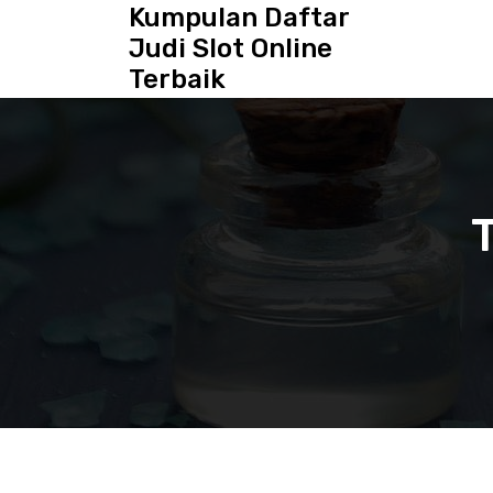
S
Kumpulan Daftar
k
Judi Slot Online
i
Terbaik
p
t
o
c
o
n
T
t
e
n
t