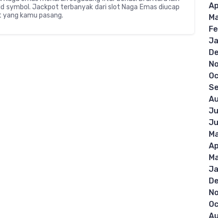
Ap
ild symbol. Jackpot terbanyak dari slot Naga Emas diucap
et yang kamu pasang.
Ma
Fe
Ja
D
N
Oc
S
Au
Ju
Ju
Ma
Ap
Ma
Ja
D
N
Oc
Au