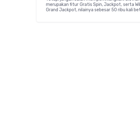
merupakan fitur Gratis Spin, Jackpot, serta W
Grand Jackpot, nilainya sebesar 50 ribu kali b