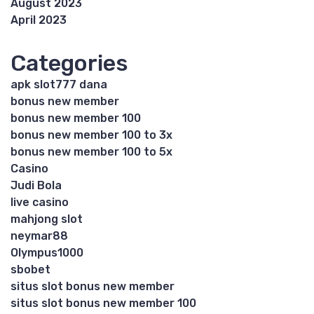
August 2023
April 2023
Categories
apk slot777 dana
bonus new member
bonus new member 100
bonus new member 100 to 3x
bonus new member 100 to 5x
Casino
Judi Bola
live casino
mahjong slot
neymar88
Olympus1000
sbobet
situs slot bonus new member
situs slot bonus new member 100