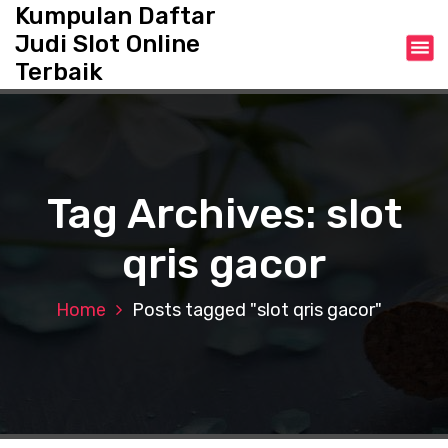
S
Kumpulan Daftar
k
Judi Slot Online
i
Terbaik
p
t
o
c
o
n
Tag Archives: slot
t
e
qris gacor
n
t
Home
Posts tagged "slot qris gacor"