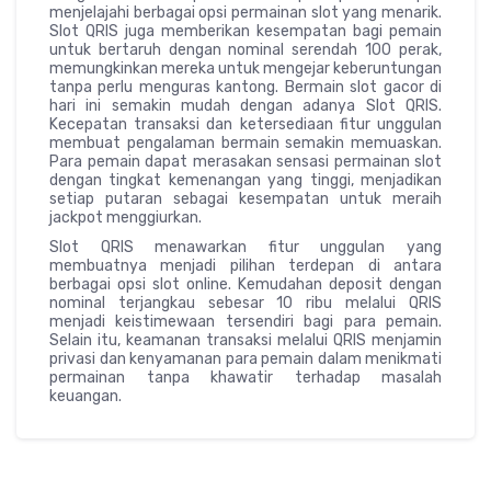
menjelajahi berbagai opsi permainan slot yang menarik.
Slot QRIS juga memberikan kesempatan bagi pemain
untuk bertaruh dengan nominal serendah 100 perak,
memungkinkan mereka untuk mengejar keberuntungan
tanpa perlu menguras kantong. Bermain slot gacor di
hari ini semakin mudah dengan adanya Slot QRIS.
Kecepatan transaksi dan ketersediaan fitur unggulan
membuat pengalaman bermain semakin memuaskan.
Para pemain dapat merasakan sensasi permainan slot
dengan tingkat kemenangan yang tinggi, menjadikan
setiap putaran sebagai kesempatan untuk meraih
jackpot menggiurkan.
Slot QRIS menawarkan fitur unggulan yang
membuatnya menjadi pilihan terdepan di antara
berbagai opsi slot online. Kemudahan deposit dengan
nominal terjangkau sebesar 10 ribu melalui QRIS
menjadi keistimewaan tersendiri bagi para pemain.
Selain itu, keamanan transaksi melalui QRIS menjamin
privasi dan kenyamanan para pemain dalam menikmati
permainan tanpa khawatir terhadap masalah
keuangan.