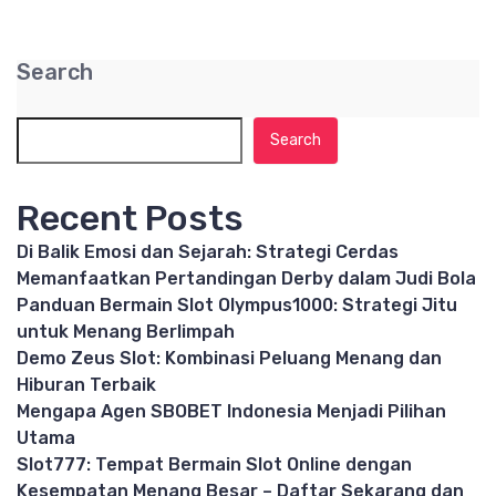
Search
Search
Recent Posts
Di Balik Emosi dan Sejarah: Strategi Cerdas
Memanfaatkan Pertandingan Derby dalam Judi Bola
Panduan Bermain Slot Olympus1000: Strategi Jitu
untuk Menang Berlimpah
Demo Zeus Slot: Kombinasi Peluang Menang dan
Hiburan Terbaik
Mengapa Agen SBOBET Indonesia Menjadi Pilihan
Utama
Slot777: Tempat Bermain Slot Online dengan
Kesempatan Menang Besar – Daftar Sekarang dan