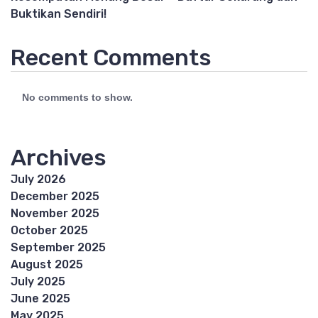
Buktikan Sendiri!
Recent Comments
No comments to show.
Archives
July 2026
December 2025
November 2025
October 2025
September 2025
August 2025
July 2025
June 2025
May 2025