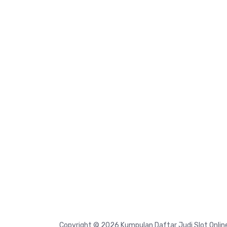
Copyright © 2026 Kumpulan Daftar Judi Slot Online