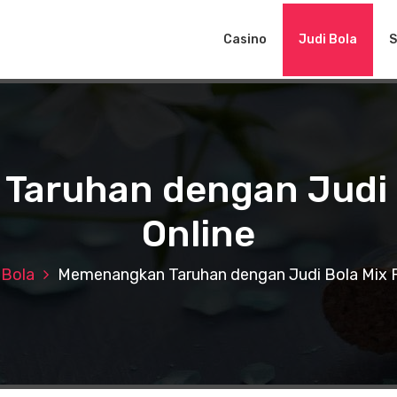
Casino
Judi Bola
S
aruhan dengan Judi B
Online
 Bola
Memenangkan Taruhan dengan Judi Bola Mix P