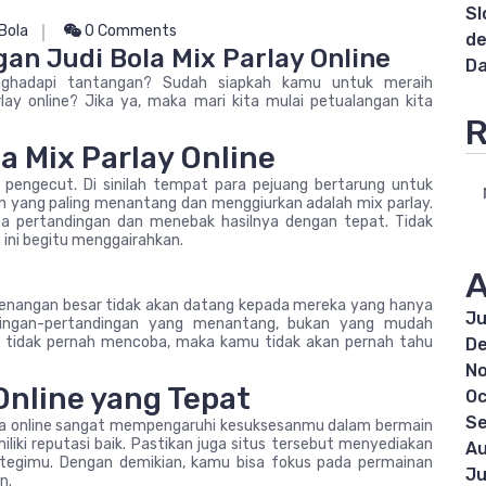
Sl
Bola
0 Comments
de
n Judi Bola Mix Parlay Online
Da
ghadapi tantangan? Sudah siapkah kamu untuk meraih
ay online? Jika ya, maka mari kita mulai petualangan kita
R
a Mix Parlay Online
a pengecut. Di sinilah tempat para pejuang bertarung untuk
n yang paling menantang dan menggiurkan adalah mix parlay.
apa pertandingan dan menebak hasilnya dengan tepat. Tidak
ini begitu menggairahkan.
A
menangan besar tidak akan datang kepada mereka yang hanya
Ju
dingan-pertandingan yang menantang, bukan yang mudah
amu tidak pernah mencoba, maka kamu tidak akan pernah tahu
D
N
Online yang Tepat
Oc
S
i bola online sangat mempengaruhi kesuksesanmu dalam bermain
iliki reputasi baik. Pastikan juga situs tersebut menyediakan
Au
rategimu. Dengan demikian, kamu bisa fokus pada permainan
Ju
n.