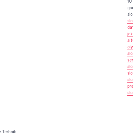
10
ga
sl
sl
da
jo
si
ol
sl
se
slo
sl
sl
pr
slo
 Terbaik