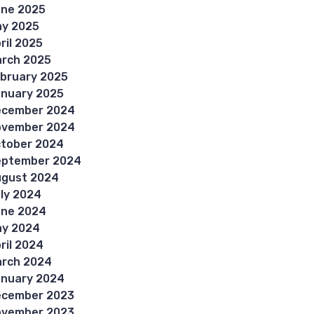
ne 2025
y 2025
ril 2025
rch 2025
bruary 2025
nuary 2025
ecember 2024
ovember 2024
tober 2024
eptember 2024
gust 2024
ly 2024
ne 2024
y 2024
ril 2024
rch 2024
nuary 2024
ecember 2023
ovember 2023