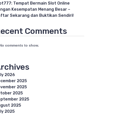
ot777: Tempat Bermain Slot Online
ngan Kesempatan Menang Besar –
ftar Sekarang dan Buktikan Sendiri!
ecent Comments
No comments to show.
rchives
ly 2026
ecember 2025
ovember 2025
tober 2025
eptember 2025
gust 2025
ly 2025