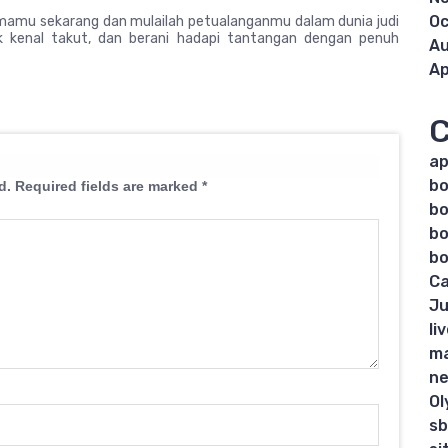
Oc
mamu sekarang dan mulailah petualanganmu dalam dunia judi
ak kenal takut, dan berani hadapi tantangan dengan penuh
Au
Ap
C
ap
b
d.
Required fields are marked
*
bo
bo
bo
Ca
Ju
li
ma
n
Ol
sb