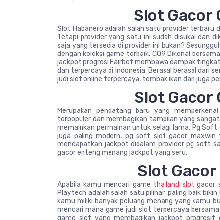
Slot Gacor
Slot Habanero adalah salah satu provider terbaru 
Tetapi provider yang satu ini sudah disukai dan 
saja yang tersedia di provider ini bukan? Sesunggu
dengan koleksi game terbaik. CQ9 Dikenal bers
jackpot progresi Fairbet membawa dampak tingkat 
dan terpercaya di Indonesia. Berasal berasal dari 
judi slot online terpercaya, tembak ikan dan juga p
Slot Gacor 
Merupakan pendatang baru yang memperkenal 
terpopuler dan membagikan tampilan yang sangat
memainkan permainan untuk selagi lama. Pg Soft 
juga paling modern, pg soft slot gacor maxwin
mendapatkan jackpot didalam provider pg soft san
gacor enteng menang jackpot yang seru.
Slot Gacor
Apabila kamu mencari game
thailand slot
gacor s
Playtech adalah salah satu pilihan paling baik bik
kamu miliki banyak peluang menang yang kamu but
mencari mana game judi slot terpercaya bersama d
game slot yang membagikan jackpot progresif d