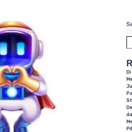
S
R
Di
Me
Ju
Pa
St
De
da
Me
Pi