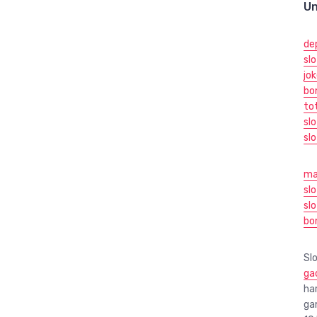
Un
de
slo
jo
bo
to
sl
sl
ma
slo
sl
bo
Sl
ga
har
ga