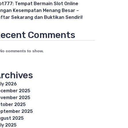
ot777: Tempat Bermain Slot Online
ngan Kesempatan Menang Besar –
ftar Sekarang dan Buktikan Sendiri!
ecent Comments
No comments to show.
rchives
ly 2026
ecember 2025
ovember 2025
tober 2025
eptember 2025
gust 2025
ly 2025