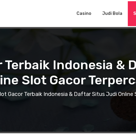
Casino
Judi Bola
S
r Terbaik Indonesia & D
ine Slot Gacor Terper
lot Gacor Terbaik Indonesia & Daftar Situs Judi Online