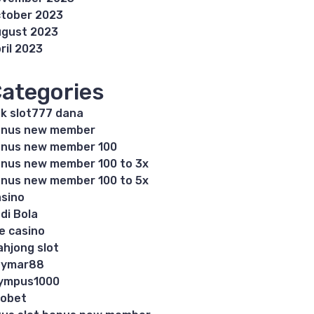
tober 2023
gust 2023
ril 2023
ategories
k slot777 dana
onus new member
nus new member 100
nus new member 100 to 3x
nus new member 100 to 5x
sino
di Bola
ve casino
hjong slot
eymar88
ympus1000
obet