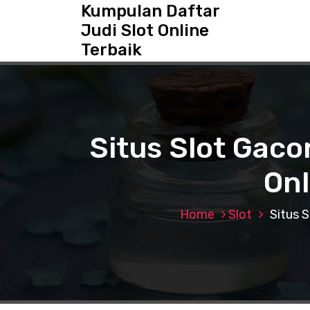
S
Kumpulan Daftar
k
Judi Slot Online
i
Terbaik
p
t
o
c
o
n
Situs Slot Gaco
t
e
Onl
n
t
Home
Slot
Situs S