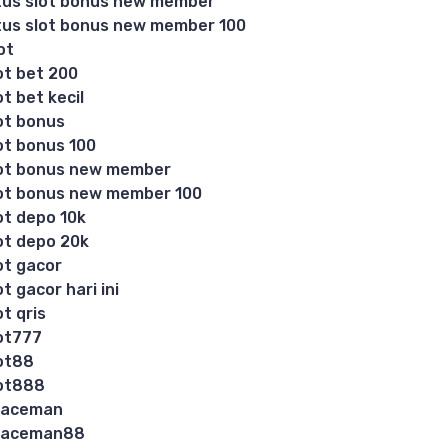
tus slot bonus new member
tus slot bonus new member 100
ot
ot bet 200
ot bet kecil
ot bonus
ot bonus 100
ot bonus new member
ot bonus new member 100
ot depo 10k
ot depo 20k
ot gacor
ot gacor hari ini
ot qris
ot777
ot88
ot888
paceman
paceman88