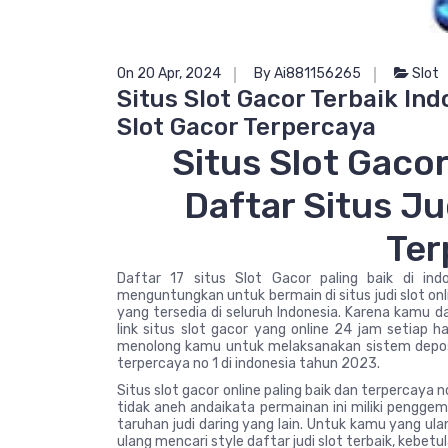
On 20 Apr, 2024
By Ai881156265
Slot
Situs Slot Gacor Terbaik Ind
Slot Gacor Terpercaya
Situs Slot Gacor
Daftar Situs Ju
Ter
Daftar 17 situs Slot Gacor paling baik di ind
menguntungkan untuk bermain di situs judi slot onl
yang tersedia di seluruh Indonesia. Karena kamu
link situs slot gacor yang online 24 jam setiap 
menolong kamu untuk melaksanakan sistem deposit 
terpercaya no 1 di indonesia tahun 2023.
Situs slot gacor online paling baik dan terpercaya 
tidak aneh andaikata permainan ini miliki pengg
taruhan judi daring yang lain. Untuk kamu yang u
ulang mencari style daftar judi slot terbaik, kebet