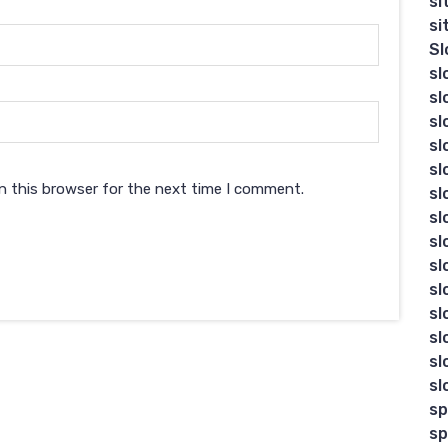
si
si
Sl
sl
sl
sl
sl
sl
n this browser for the next time I comment.
sl
sl
sl
sl
sl
sl
sl
sl
sl
s
s