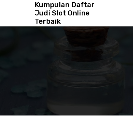
S
Kumpulan Daftar
k
Judi Slot Online
i
Terbaik
p
t
o
c
o
n
t
e
n
t