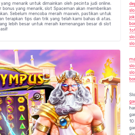
ng menarik untuk dimainkan oleh pecinta judi online.
de
ur bonus yang menarik, slot Spaceman akan memberikan
slo
akan. Sebelum mencoba meraih maxwin, pastikan untuk
jo
n terapkan tips dan trik yang telah kami bahas di atas.
bo
ang lebih besar untuk meraih kemenangan besar di slot
sil!
to
sl
sl
ma
slo
sl
bo
Sl
ga
har
ga
10
ga
sl