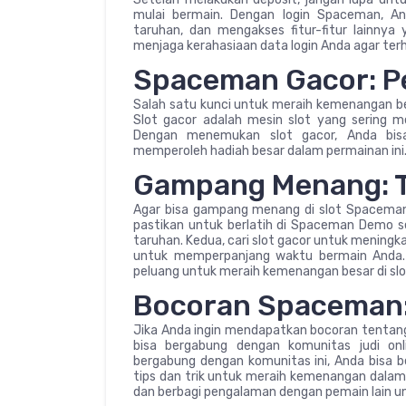
mulai bermain. Dengan login Spaceman, A
taruhan, dan mengakses fitur-fitur lainnya
menjaga kerahasiaan data login Anda agar terhi
Spaceman Gacor: P
Salah satu kunci untuk meraih kemenangan be
Slot gacor adalah mesin slot yang sering
Dengan menemukan slot gacor, Anda bis
memperoleh hadiah besar dalam permainan ini
Gampang Menang: T
Agar bisa gampang menang di slot Spaceman,
pastikan untuk berlatih di Spaceman Dem
taruhan. Kedua, cari slot gacor untuk mening
untuk memperpanjang waktu bermain Anda. 
peluang untuk meraih kemenangan besar di sl
Bocoran Spaceman
Jika Anda ingin mendapatkan bocoran tentan
bisa bergabung dengan komunitas judi on
bergabung dengan komunitas ini, Anda bisa 
tips dan trik untuk meraih kemenangan dala
dan berbagi pengalaman dengan pemain lain 