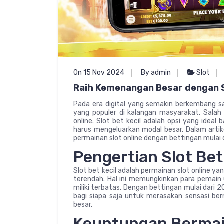
On 15 Nov 2024
By admin
Slot
Raih Kemenangan Besar dengan S
Pada era digital yang semakin berkembang saa
yang populer di kalangan masyarakat. Salah 
online. Slot bet kecil adalah opsi yang idea
harus mengeluarkan modal besar. Dalam artik
permainan slot online dengan bettingan mulai 
Pengertian Slot Bet
Slot bet kecil adalah permainan slot online 
terendah. Hal ini memungkinkan para pemain
miliki terbatas. Dengan bettingan mulai dari 2
bagi siapa saja untuk merasakan sensasi be
besar.
Keuntungan Bermain