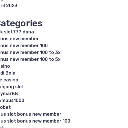
ril 2023
ategories
k slot777 dana
onus new member
nus new member 100
nus new member 100 to 3x
nus new member 100 to 5x
sino
di Bola
ve casino
hjong slot
eymar88
ympus1000
obet
tus slot bonus new member
tus slot bonus new member 100
ot