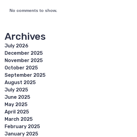
No comments to show.
Archives
July 2026
December 2025
November 2025
October 2025
September 2025
August 2025
July 2025
June 2025
May 2025
April 2025
March 2025
February 2025
January 2025