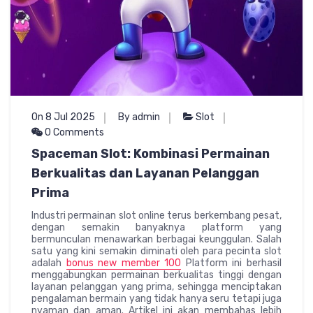
On 8 Jul 2025
By admin
Slot
0 Comments
Spaceman Slot: Kombinasi Permainan
Berkualitas dan Layanan Pelanggan
Prima
Industri permainan slot online terus berkembang pesat,
dengan semakin banyaknya platform yang
bermunculan menawarkan berbagai keunggulan. Salah
satu yang kini semakin diminati oleh para pecinta slot
adalah
bonus new member 100
Platform ini berhasil
menggabungkan permainan berkualitas tinggi dengan
layanan pelanggan yang prima, sehingga menciptakan
pengalaman bermain yang tidak hanya seru tetapi juga
nyaman dan aman. Artikel ini akan membahas lebih