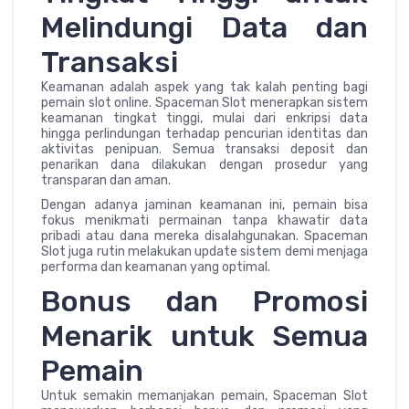
Melindungi Data dan
Transaksi
Keamanan adalah aspek yang tak kalah penting bagi
pemain slot online. Spaceman Slot menerapkan sistem
keamanan tingkat tinggi, mulai dari enkripsi data
hingga perlindungan terhadap pencurian identitas dan
aktivitas penipuan. Semua transaksi deposit dan
penarikan dana dilakukan dengan prosedur yang
transparan dan aman.
Dengan adanya jaminan keamanan ini, pemain bisa
fokus menikmati permainan tanpa khawatir data
pribadi atau dana mereka disalahgunakan. Spaceman
Slot juga rutin melakukan update sistem demi menjaga
performa dan keamanan yang optimal.
Bonus dan Promosi
Menarik untuk Semua
Pemain
Untuk semakin memanjakan pemain, Spaceman Slot