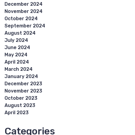
December 2024
November 2024
October 2024
September 2024
August 2024
July 2024
June 2024
May 2024
April 2024
March 2024
January 2024
December 2023
November 2023
October 2023
August 2023
April 2023
Categories