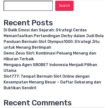
Search
Recent Posts
Di Balik Emosi dan Sejarah: Strategi Cerdas
Memanfaatkan Pertandingan Derby dalam Judi Bola
Panduan Bermain Slot Olympus1000: Strategi Jitu
untuk Menang Berlimpah
Demo Zeus Slot: Kombinasi Peluang Menang dan
Hiburan Terbaik
Mengapa Agen SBOBET Indonesia Menjadi Pilihan
Utama
Slot777: Tempat Bermain Slot Online dengan
Kesempatan Menang Besar – Daftar Sekarang dan
Buktikan Sendiri!
Recent Comments