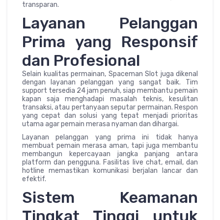
transparan.
Layanan Pelanggan
Prima yang Responsif
dan Profesional
Selain kualitas permainan, Spaceman Slot juga dikenal
dengan layanan pelanggan yang sangat baik. Tim
support tersedia 24 jam penuh, siap membantu pemain
kapan saja menghadapi masalah teknis, kesulitan
transaksi, atau pertanyaan seputar permainan. Respon
yang cepat dan solusi yang tepat menjadi prioritas
utama agar pemain merasa nyaman dan dihargai.
Layanan pelanggan yang prima ini tidak hanya
membuat pemain merasa aman, tapi juga membantu
membangun kepercayaan jangka panjang antara
platform dan pengguna. Fasilitas live chat, email, dan
hotline memastikan komunikasi berjalan lancar dan
efektif.
Sistem Keamanan
Tingkat Tinggi untuk