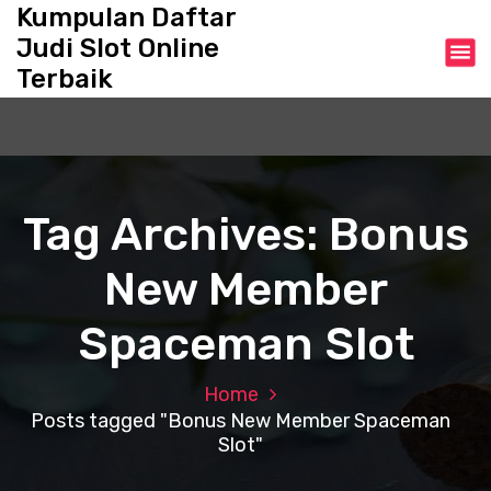
S
Kumpulan Daftar
k
Judi Slot Online
i
Terbaik
p
t
o
c
o
n
Tag Archives: Bonus
t
e
New Member
n
t
Spaceman Slot
Home
Posts tagged "Bonus New Member Spaceman
Slot"