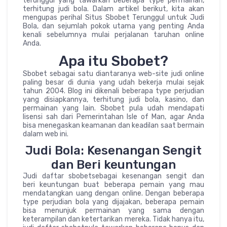
terunggul yang tawarkan beberapa type permainan,
terhitung judi bola. Dalam artikel berikut, kita akan
mengupas perihal Situs Sbobet Terunggul untuk Judi
Bola, dan sejumlah pokok utama yang penting Anda
kenali sebelumnya mulai perjalanan taruhan online
Anda.
Apa itu Sbobet?
Sbobet sebagai satu diantaranya web-site judi online
paling besar di dunia yang udah bekerja mulai sejak
tahun 2004. Blog ini dikenali beberapa type perjudian
yang disiapkannya, terhitung judi bola, kasino, dan
permainan yang lain. Sbobet pula udah mendapati
lisensi sah dari Pemerintahan Isle of Man, agar Anda
bisa menegaskan keamanan dan keadilan saat bermain
dalam web ini.
Judi Bola: Kesenangan Sengit
dan Beri keuntungan
Judi daftar sbobetsebagai kesenangan sengit dan
beri keuntungan buat beberapa pemain yang mau
mendatangkan uang dengan online. Dengan beberapa
type perjudian bola yang dijajakan, beberapa pemain
bisa menunjuk permainan yang sama dengan
keterampilan dan ketertarikan mereka. Tidak hanya itu,