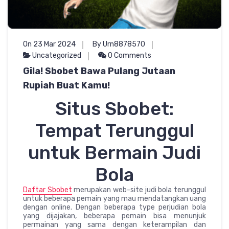
On 23 Mar 2024
By Urn8878570
Uncategorized
0 Comments
Gila! Sbobet Bawa Pulang Jutaan
Rupiah Buat Kamu!
Situs Sbobet:
Tempat Terunggul
untuk Bermain Judi
Bola
Daftar Sbobet
merupakan web-site judi bola terunggul
untuk beberapa pemain yang mau mendatangkan uang
dengan online. Dengan beberapa type perjudian bola
yang dijajakan, beberapa pemain bisa menunjuk
permainan yang sama dengan keterampilan dan