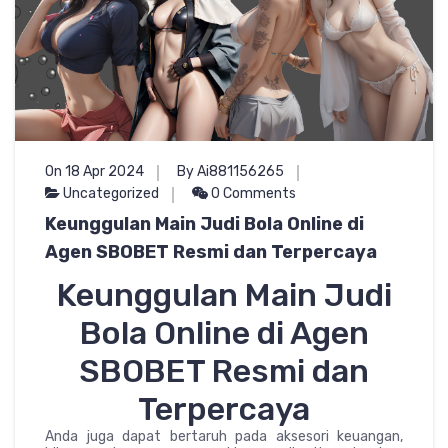
On 18 Apr 2024
By Ai881156265
Uncategorized
0 Comments
Keunggulan Main Judi Bola Online di
Agen SBOBET Resmi dan Terpercaya
Keunggulan Main Judi
Bola Online di Agen
SBOBET Resmi dan
Terpercaya
Anda juga dapat bertaruh pada aksesori keuangan,