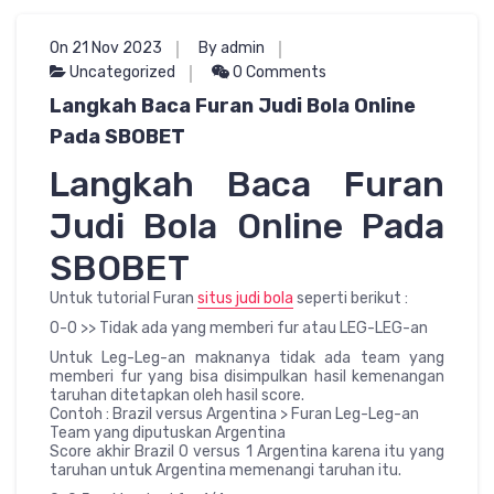
On 21 Nov 2023
By admin
Uncategorized
0 Comments
Langkah Baca Furan Judi Bola Online
Pada SBOBET
Langkah Baca Furan
Judi Bola Online Pada
SBOBET
Untuk tutorial Furan
situs judi bola
seperti berikut :
0-0 >> Tidak ada yang memberi fur atau LEG-LEG-an
Untuk Leg-Leg-an maknanya tidak ada team yang
memberi fur yang bisa disimpulkan hasil kemenangan
taruhan ditetapkan oleh hasil score.
Contoh : Brazil versus Argentina > Furan Leg-Leg-an
Team yang diputuskan Argentina
Score akhir Brazil 0 versus 1 Argentina karena itu yang
taruhan untuk Argentina memenangi taruhan itu.