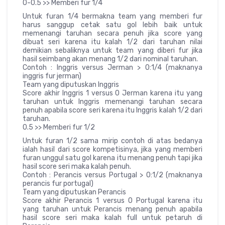
0-0.5 >> Memberi fur 1/4
Untuk furan 1/4 bermakna team yang memberi fur
harus sanggup cetak satu gol lebih baik untuk
memenangi taruhan secara penuh jika score yang
dibuat seri karena itu kalah 1/2 dari taruhan nilai
demikian sebaliknya untuk team yang diberi fur jika
hasil seimbang akan menang 1/2 dari nominal taruhan.
Contoh : Inggris versus Jerman > 0:1/4 (maknanya
inggris fur jerman)
Team yang diputuskan Inggris
Score akhir Inggris 1 versus 0 Jerman karena itu yang
taruhan untuk Inggris memenangi taruhan secara
penuh apabila score seri karena itu Inggris kalah 1/2 dari
taruhan.
0.5 >> Memberi fur 1/2
Untuk furan 1/2 sama mirip contoh di atas bedanya
ialah hasil dari score kompetisinya, jika yang memberi
furan unggul satu gol karena itu menang penuh tapi jika
hasil score seri maka kalah penuh.
Contoh : Perancis versus Portugal > 0:1/2 (maknanya
perancis fur portugal)
Team yang diputuskan Perancis
Score akhir Perancis 1 versus 0 Portugal karena itu
yang taruhan untuk Perancis menang penuh apabila
hasil score seri maka kalah full untuk petaruh di