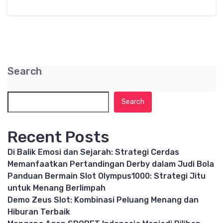
Search
Search
Recent Posts
Di Balik Emosi dan Sejarah: Strategi Cerdas
Memanfaatkan Pertandingan Derby dalam Judi Bola
Panduan Bermain Slot Olympus1000: Strategi Jitu
untuk Menang Berlimpah
Demo Zeus Slot: Kombinasi Peluang Menang dan
Hiburan Terbaik