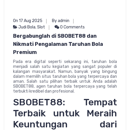
On 17 Aug 2025
By admin
Judi Bola
,
Slot
0 Comments
Bergabunglah di SBOBET88 dan
Nikmati Pengalaman Taruhan Bola
Premium
Pada era digital seperti sekarang ini, taruhan bola
menjadi salah satu kegiatan yang sangat populer di
kalangan masyarakat. Namun, banyak yang bingung
dalam memilih situs taruhan bola yang terpercaya dan
aman. Salah satu pilihan terbaik untuk Anda adalah
SBOBET88, agen taruhan bola terpercaya yang telah
terbukti kredibel dan profesional.
SBOBET88: Tempat
Terbaik untuk Meraih
Keuntungan dari