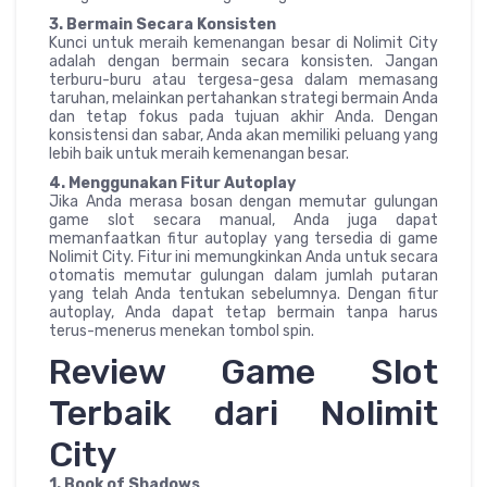
3. Bermain Secara Konsisten
Kunci untuk meraih kemenangan besar di Nolimit City
adalah dengan bermain secara konsisten. Jangan
terburu-buru atau tergesa-gesa dalam memasang
taruhan, melainkan pertahankan strategi bermain Anda
dan tetap fokus pada tujuan akhir Anda. Dengan
konsistensi dan sabar, Anda akan memiliki peluang yang
lebih baik untuk meraih kemenangan besar.
4. Menggunakan Fitur Autoplay
Jika Anda merasa bosan dengan memutar gulungan
game slot secara manual, Anda juga dapat
memanfaatkan fitur autoplay yang tersedia di game
Nolimit City. Fitur ini memungkinkan Anda untuk secara
otomatis memutar gulungan dalam jumlah putaran
yang telah Anda tentukan sebelumnya. Dengan fitur
autoplay, Anda dapat tetap bermain tanpa harus
terus-menerus menekan tombol spin.
Review Game Slot
Terbaik dari Nolimit
City
1. Book of Shadows