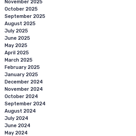
November 2025
October 2025
September 2025
August 2025
July 2025
June 2025
May 2025
April 2025
March 2025
February 2025
January 2025
December 2024
November 2024
October 2024
September 2024
August 2024
July 2024
June 2024
May 2024