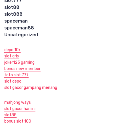
slot777
slot88
slot888
spaceman
spaceman88
Uncategorized
depo 10k
slot qris
joker123 gaming
bonus new member
toto slot 777
slot depo
slot gacor gampang menang
mahjong ways
slot gacor hari ini
slot88
bonus slot 100