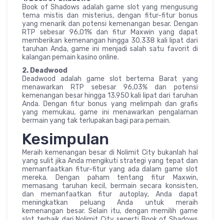
Book of Shadows adalah game slot yang mengusung
tema mistis dan misterius, dengan fitur-fitur bonus
yang menarik dan potensi kemenangan besar. Dengan
RTP sebesar 96,01% dan fitur Maxwin yang dapat
memberikan kemenangan hingga 30.338 kali lipat dari
taruhan Anda, game ini menjadi salah satu favorit di
kalangan pemain kasino online.
2. Deadwood
Deadwood adalah game slot bertema Barat yang
menawarkan RTP sebesar 96,03% dan potensi
kemenangan besar hingga 13.950 kali lipat dari taruhan
Anda. Dengan fitur bonus yang melimpah dan grafis
yang memukau, game ini menawarkan pengalaman
bermain yang tak terlupakan bagi para pemain.
Kesimpulan
Meraih kemenangan besar di Nolimit City bukanlah hal
yang sulit jika Anda mengikuti strategi yang tepat dan
memanfaatkan fitur-fitur yang ada dalam game slot
mereka. Dengan paham tentang fitur Maxwin,
memasang taruhan kecil, bermain secara konsisten,
dan memanfaatkan fitur autoplay, Anda dapat
meningkatkan peluang Anda untuk meraih
kemenangan besar. Selain itu, dengan memilih game
slot terbaik dari Nolimit City seperti Book of Shadows