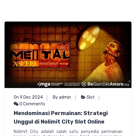
On 9 Dec 2024
By admin
Slot
0 Comments
Mendominasi Permainan: Strategi
Unggul di Nolimit City Slot Online
Nolimit City adalah salah satu penyedia permainan