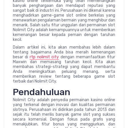
kasino online terkemuka yang telah memenangkan
banyak penghargaan dan mendapat reputasi yang
sangat baik di industri ini. Perusahaan ini dikenal karena
menghadirkan game-game slot online berkelas yang
menawarkan pengalaman bermain yang menghibur dan
menarik. Salah satu fitur unggulan dari permainan slot
Nolimit City adalah kemampuannya untuk memberikan
kemenangan besar kepada pemain dengan taruhan
kecil.
Dalam artikel ini, kita akan membahas lebih dalam
tentang bagaimana Anda bisa meraih kemenangan
besar di
rtp nolimit city
dengan memanfaatkan fitur
Maxwin dan memasang taruhan kecil. Kita akan
membahas strategi-strategi yang dapat membantu
Anda meningkatkan peluang menang, serta
memberikan review tentang beberapa game slot
terbaik dari Nolimit City.
Pendahuluan
Nolimit City adalah penyedia permainan kasino online
yang terkenal dengan inovasi dan kualitas permainan
slotnya. Perusahaan ini didirikan pada tahun 2013 dan
sejak itu telah merilis banyak game slot yang sukses
secara komersial. Dengan fokus pada grafis yang
menakjubkan, fitur bonus yang menggiurkan, dan