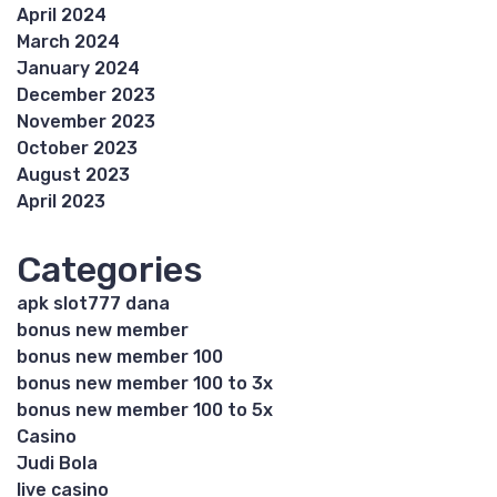
April 2024
March 2024
January 2024
December 2023
November 2023
October 2023
August 2023
April 2023
Categories
apk slot777 dana
bonus new member
bonus new member 100
bonus new member 100 to 3x
bonus new member 100 to 5x
Casino
Judi Bola
live casino