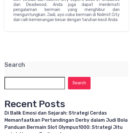
dan Deadwood, Anda juga dapat menikmati
pengalaman bermain yang menghibur dan
menguntungkan. Jadi, ayo coba bermain di Nolimit City
dan raih kemenangan besar dengan taruhan kecil Anda
Search
Search
Recent Posts
Di Balik Emosi dan Sejarah: Strategi Cerdas
Memanfaatkan Pertandingan Derby dalam Judi Bola
Panduan Bermain Slot Olympus1000: Strategi Jitu