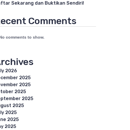
ftar Sekarang dan Buktikan Sendiri!
ecent Comments
No comments to show.
rchives
ly 2026
ecember 2025
ovember 2025
tober 2025
eptember 2025
gust 2025
ly 2025
ne 2025
y 2025