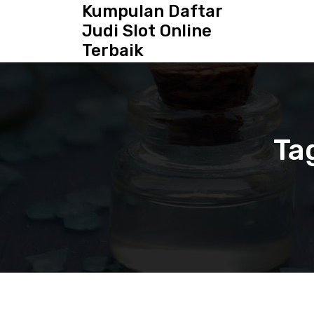
S
Kumpulan Daftar
k
Judi Slot Online
i
Terbaik
p
t
o
c
o
n
Ta
t
e
n
t