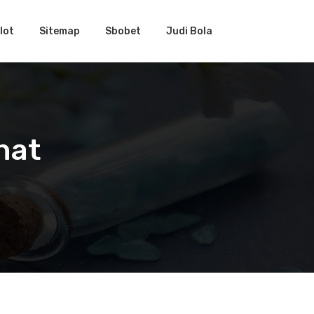
lot
Sitemap
Sbobet
Judi Bola
hat