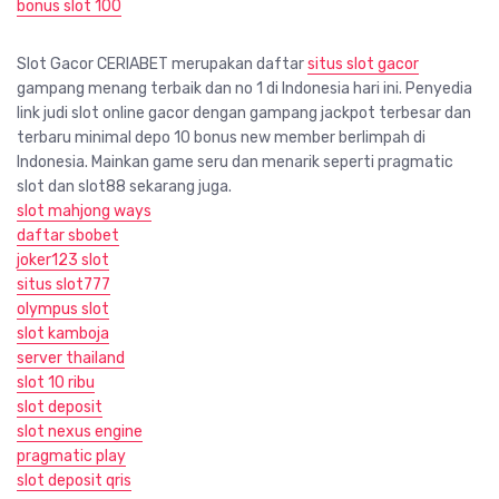
bonus slot 100
Slot Gacor CERIABET merupakan daftar
situs slot gacor
gampang menang terbaik dan no 1 di Indonesia hari ini. Penyedia
link judi slot online gacor dengan gampang jackpot terbesar dan
terbaru minimal depo 10 bonus new member berlimpah di
Indonesia. Mainkan game seru dan menarik seperti pragmatic
slot dan slot88 sekarang juga.
slot mahjong ways
daftar sbobet
joker123 slot
situs slot777
olympus slot
slot kamboja
server thailand
slot 10 ribu
slot deposit
slot nexus engine
pragmatic play
slot deposit qris