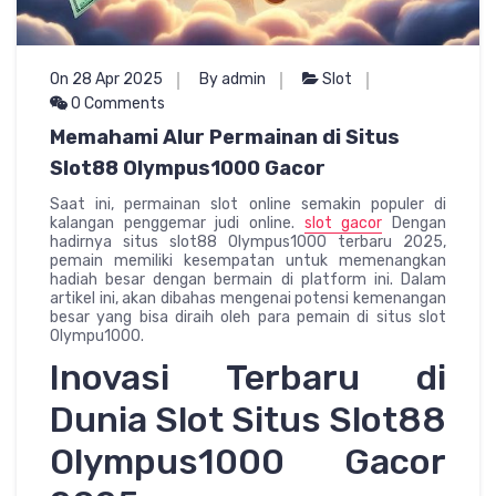
On 28 Apr 2025
By admin
Slot
0 Comments
Memahami Alur Permainan di Situs
Slot88 Olympus1000 Gacor
Saat ini, permainan slot online semakin populer di
kalangan penggemar judi online.
slot gacor
Dengan
hadirnya situs slot88 Olympus1000 terbaru 2025,
pemain memiliki kesempatan untuk memenangkan
hadiah besar dengan bermain di platform ini. Dalam
artikel ini, akan dibahas mengenai potensi kemenangan
besar yang bisa diraih oleh para pemain di situs slot
Olympu1000.
Inovasi Terbaru di
Dunia Slot Situs Slot88
Olympus1000 Gacor