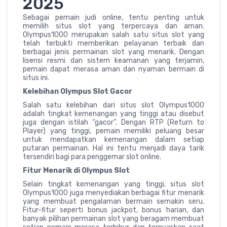
2025
Sebagai pemain judi online, tentu penting untuk
memilih situs slot yang terpercaya dan aman.
Olympus1000 merupakan salah satu situs slot yang
telah terbukti memberikan pelayanan terbaik dan
berbagai jenis permainan slot yang menarik. Dengan
lisensi resmi dan sistem keamanan yang terjamin,
pemain dapat merasa aman dan nyaman bermain di
situs ini.
Kelebihan Olympus Slot Gacor
Salah satu kelebihan dari situs slot Olympus1000
adalah tingkat kemenangan yang tinggi atau disebut
juga dengan istilah “gacor”. Dengan RTP (Return to
Player) yang tinggi, pemain memiliki peluang besar
untuk mendapatkan kemenangan dalam setiap
putaran permainan. Hal ini tentu menjadi daya tarik
tersendiri bagi para penggemar slot online.
Fitur Menarik di Olympus Slot
Selain tingkat kemenangan yang tinggi, situs slot
Olympus1000 juga menyediakan berbagai fitur menarik
yang membuat pengalaman bermain semakin seru.
Fitur-fitur seperti bonus jackpot, bonus harian, dan
banyak pilihan permainan slot yang beragam membuat