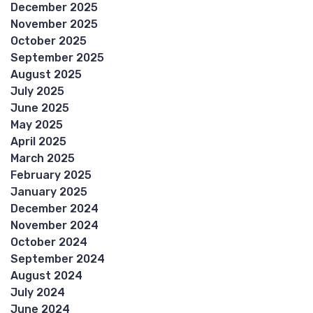
December 2025
November 2025
October 2025
September 2025
August 2025
July 2025
June 2025
May 2025
April 2025
March 2025
February 2025
January 2025
December 2024
November 2024
October 2024
September 2024
August 2024
July 2024
June 2024