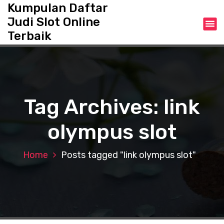
S
Kumpulan Daftar
k
Judi Slot Online
i
Terbaik
p
t
o
c
o
n
Tag Archives: link
t
e
olympus slot
n
t
Home
Posts tagged "link olympus slot"