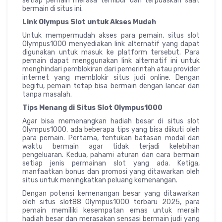
setiap pemain merasa terhibur dan terpuaskan saat
bermain di situs ini.
Link Olympus Slot untuk Akses Mudah
Untuk mempermudah akses para pemain, situs slot
Olympus1000 menyediakan link alternatif yang dapat
digunakan untuk masuk ke platform tersebut. Para
pemain dapat menggunakan link alternatif ini untuk
menghindari pemblokiran dari pemerintah atau provider
internet yang memblokir situs judi online. Dengan
begitu, pemain tetap bisa bermain dengan lancar dan
tanpa masalah.
Tips Menang di Situs Slot Olympus1000
Agar bisa memenangkan hadiah besar di situs slot
Olympus1000, ada beberapa tips yang bisa diikuti oleh
para pemain. Pertama, tentukan batasan modal dan
waktu bermain agar tidak terjadi kelebihan
pengeluaran. Kedua, pahami aturan dan cara bermain
setiap jenis permainan slot yang ada. Ketiga,
manfaatkan bonus dan promosi yang ditawarkan oleh
situs untuk meningkatkan peluang kemenangan.
Dengan potensi kemenangan besar yang ditawarkan
oleh situs slot88 Olympus1000 terbaru 2025, para
pemain memiliki kesempatan emas untuk meraih
hadiah besar dan merasakan sensasi bermain judi yang