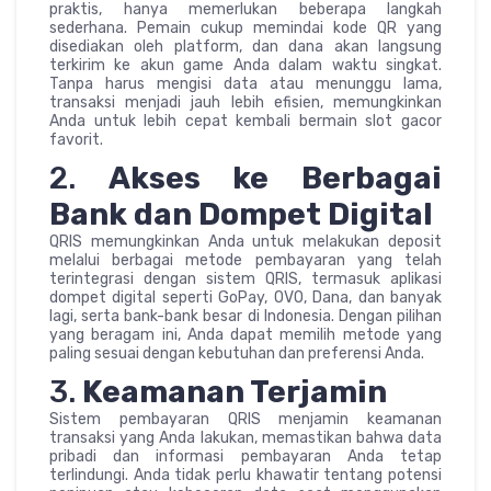
praktis, hanya memerlukan beberapa langkah
sederhana. Pemain cukup memindai kode QR yang
disediakan oleh platform, dan dana akan langsung
terkirim ke akun game Anda dalam waktu singkat.
Tanpa harus mengisi data atau menunggu lama,
transaksi menjadi jauh lebih efisien, memungkinkan
Anda untuk lebih cepat kembali bermain slot gacor
favorit.
2.
Akses ke Berbagai
Bank dan Dompet Digital
QRIS memungkinkan Anda untuk melakukan deposit
melalui berbagai metode pembayaran yang telah
terintegrasi dengan sistem QRIS, termasuk aplikasi
dompet digital seperti GoPay, OVO, Dana, dan banyak
lagi, serta bank-bank besar di Indonesia. Dengan pilihan
yang beragam ini, Anda dapat memilih metode yang
paling sesuai dengan kebutuhan dan preferensi Anda.
3.
Keamanan Terjamin
Sistem pembayaran QRIS menjamin keamanan
transaksi yang Anda lakukan, memastikan bahwa data
pribadi dan informasi pembayaran Anda tetap
terlindungi. Anda tidak perlu khawatir tentang potensi