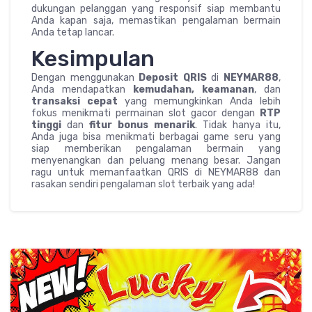
dukungan pelanggan yang responsif siap membantu
Anda kapan saja, memastikan pengalaman bermain
Anda tetap lancar.
Kesimpulan
Dengan menggunakan
Deposit QRIS
di
NEYMAR88
,
Anda mendapatkan
kemudahan, keamanan
, dan
transaksi cepat
yang memungkinkan Anda lebih
fokus menikmati permainan slot gacor dengan
RTP
tinggi
dan
fitur bonus menarik
. Tidak hanya itu,
Anda juga bisa menikmati berbagai game seru yang
siap memberikan pengalaman bermain yang
menyenangkan dan peluang menang besar. Jangan
ragu untuk memanfaatkan QRIS di NEYMAR88 dan
rasakan sendiri pengalaman slot terbaik yang ada!