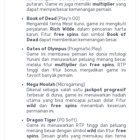
putaran. Game ini juga memiliki
multiplier
yang
dapat memperbesar kemenangan pemain.
Book of Dead
(Play’n GO)
Mengambil tema Mesir kuno, game ini mengikuti
perjalanan
Rich Wilde
dalam pencarian harta
karun. Fitur
free spins
dan simbol
Book of
Dead
dapat memberikan kemenangan besar.
Gates of Olympus
(Pragmatic Play)
Game ini membawa pemain ke dunia mitologi
Yunani dan menawarkan peluang menang besar
melalui fitur
multiplier
dan
free spins
. RTP
tinggi dan fitur bonus menjadikan game ini
favorit banyak pemain.
Mega Moolah
(Microgaming)
Dikenal sebagai salah satu
jackpot progresif
terbesar di dunia, game ini menawarkan hadiah
utama yang bisa mencapai jutaan dolar. Fitur
wild
dan
free spins
menambah keseruan
permainan ini.
Dragon Tiger
(PG Soft)
Game ini menawarkan RTP tinggi dan peluang
menang besar dengan simbol
wild
dan fitur
free
spins
. Desain grafis yang memukau dan tema