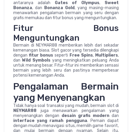
antaranya adalah
Gates of Olympus
,
Sweet
Bonanza
, dan
Bonanza Gold
, yang masing-masing
menawarkan pengalaman bermain yang seru dengan
grafis memukau dan fitur bonus yang menguntungkan.
Fitur Bonus
Menguntungkan
Bermain di NEYMAR88 memberikan lebih dari sekadar
kemenangan biasa. Slot gacor yang tersedia dilengkapi
dengan
fitur bonus
seperti
Free Spins
,
Multipliers
,
dan
Wild Symbols
yang meningkatkan peluang Anda
untuk menang besar. Fitur-fitur ini memberikan sensasi
bermain yang lebih seru dan pastinya memperbesar
potensi kemenangan Anda.
Pengalaman Bermain
yang Menyenangkan
Tidak hanya soal transaksi yang mudah, bermain slot di
NEYMAR88
juga menawarkan pengalaman yang
menyenangkan dengan
desain grafis modern
dan
interface yang ramah pengguna
. Pemain dapat
dengan mudah menavigasi situs, memilih game favorit,
dan mulai bermain dengan nyaman. Selain itu,