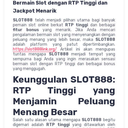
Bermain Slot dengan RTP Tinggi dan
Jackpot Menarik
SLOT888
telah menjadi pilihan utama bagi banyak
pemain slot online berkat
RTP tinggi
dan berbagai
fitur bonus
yang menarik. Jika Anda mencari
pengalaman bermain slot yang menyenangkan dengan
peluang menang yang lebih besar, maka
SLOT888
adalah platform yang patut dipertimbangkan.
https://slot888link.org/
Artikel ini akan mengupas
tuntas mengapa
SLOT888
menjadi tempat yang
sempurna bagi Anda yang ingin merasakan sensasi
bermain slot dengan RTP tinggi dan berbagai bonus
yang menggugah.
Keunggulan SLOT888:
RTP Tinggi yang
Menjamin Peluang
Menang Besar
Salah satu alasan utama mengapa
SLOT888
begitu
digemari adalah
RTP tinggi
yang ditawarkan oleh