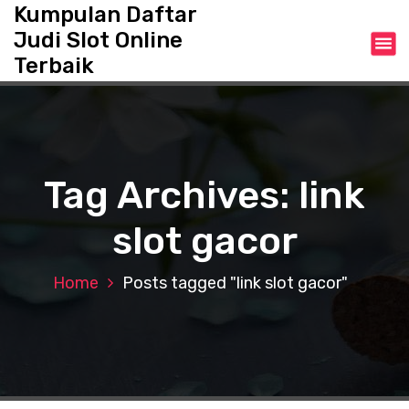
S
Kumpulan Daftar
k
Judi Slot Online
i
Terbaik
p
t
o
c
o
n
Tag Archives: link
t
e
slot gacor
n
t
Home
Posts tagged "link slot gacor"