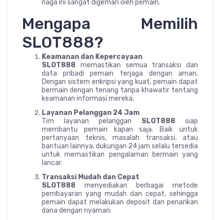
naga ini sangat digemari oleh pemain.
Mengapa Memilih
SLOT888?
Keamanan dan Kepercayaan
SLOT888
memastikan semua transaksi dan
data pribadi pemain terjaga dengan aman.
Dengan sistem enkripsi yang kuat, pemain dapat
bermain dengan tenang tanpa khawatir tentang
keamanan informasi mereka.
Layanan Pelanggan 24 Jam
Tim layanan pelanggan
SLOT888
siap
membantu pemain kapan saja. Baik untuk
pertanyaan teknis, masalah transaksi, atau
bantuan lainnya, dukungan 24 jam selalu tersedia
untuk memastikan pengalaman bermain yang
lancar.
Transaksi Mudah dan Cepat
SLOT888
menyediakan berbagai metode
pembayaran yang mudah dan cepat, sehingga
pemain dapat melakukan deposit dan penarikan
dana dengan nyaman.