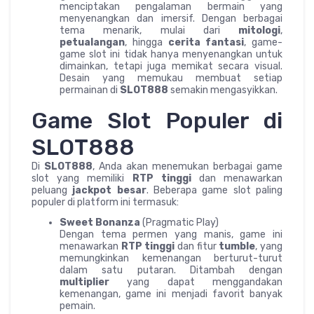
menciptakan pengalaman bermain yang
menyenangkan dan imersif. Dengan berbagai
tema menarik, mulai dari
mitologi
,
petualangan
, hingga
cerita fantasi
, game-
game slot ini tidak hanya menyenangkan untuk
dimainkan, tetapi juga memikat secara visual.
Desain yang memukau membuat setiap
permainan di
SLOT888
semakin mengasyikkan.
Game Slot Populer di
SLOT888
Di
SLOT888
, Anda akan menemukan berbagai game
slot yang memiliki
RTP tinggi
dan menawarkan
peluang
jackpot besar
. Beberapa game slot paling
populer di platform ini termasuk:
Sweet Bonanza
(Pragmatic Play)
Dengan tema permen yang manis, game ini
menawarkan
RTP tinggi
dan fitur
tumble
, yang
memungkinkan kemenangan berturut-turut
dalam satu putaran. Ditambah dengan
multiplier
yang dapat menggandakan
kemenangan, game ini menjadi favorit banyak
pemain.