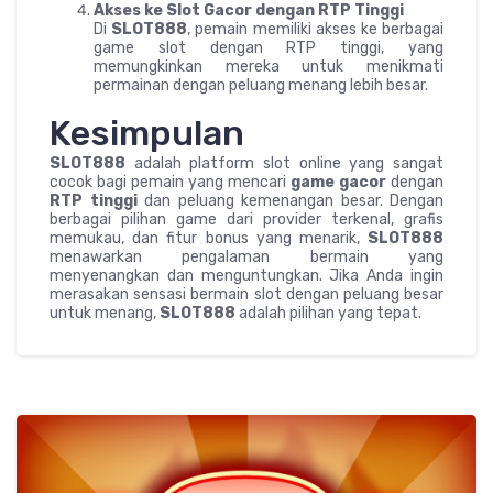
Akses ke Slot Gacor dengan RTP Tinggi
Di
SLOT888
, pemain memiliki akses ke berbagai
game slot dengan RTP tinggi, yang
memungkinkan mereka untuk menikmati
permainan dengan peluang menang lebih besar.
Kesimpulan
SLOT888
adalah platform slot online yang sangat
cocok bagi pemain yang mencari
game gacor
dengan
RTP tinggi
dan peluang kemenangan besar. Dengan
berbagai pilihan game dari provider terkenal, grafis
memukau, dan fitur bonus yang menarik,
SLOT888
menawarkan pengalaman bermain yang
menyenangkan dan menguntungkan. Jika Anda ingin
merasakan sensasi bermain slot dengan peluang besar
untuk menang,
SLOT888
adalah pilihan yang tepat.