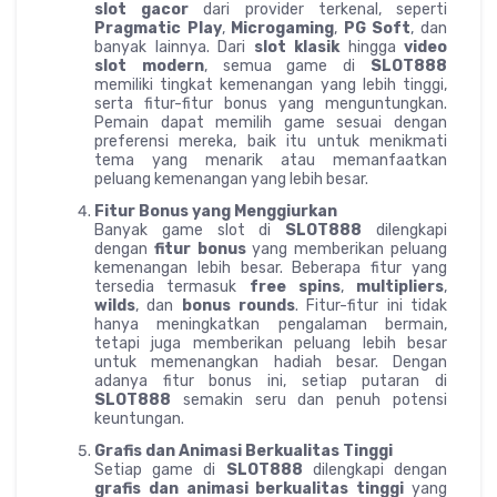
slot gacor
dari provider terkenal, seperti
Pragmatic Play
,
Microgaming
,
PG Soft
, dan
banyak lainnya. Dari
slot klasik
hingga
video
slot modern
, semua game di
SLOT888
memiliki tingkat kemenangan yang lebih tinggi,
serta fitur-fitur bonus yang menguntungkan.
Pemain dapat memilih game sesuai dengan
preferensi mereka, baik itu untuk menikmati
tema yang menarik atau memanfaatkan
peluang kemenangan yang lebih besar.
Fitur Bonus yang Menggiurkan
Banyak game slot di
SLOT888
dilengkapi
dengan
fitur bonus
yang memberikan peluang
kemenangan lebih besar. Beberapa fitur yang
tersedia termasuk
free spins
,
multipliers
,
wilds
, dan
bonus rounds
. Fitur-fitur ini tidak
hanya meningkatkan pengalaman bermain,
tetapi juga memberikan peluang lebih besar
untuk memenangkan hadiah besar. Dengan
adanya fitur bonus ini, setiap putaran di
SLOT888
semakin seru dan penuh potensi
keuntungan.
Grafis dan Animasi Berkualitas Tinggi
Setiap game di
SLOT888
dilengkapi dengan
grafis dan animasi berkualitas tinggi
yang