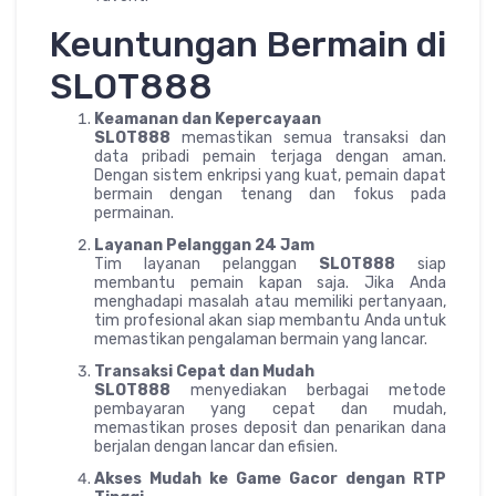
Keuntungan Bermain di
SLOT888
Keamanan dan Kepercayaan
SLOT888
memastikan semua transaksi dan
data pribadi pemain terjaga dengan aman.
Dengan sistem enkripsi yang kuat, pemain dapat
bermain dengan tenang dan fokus pada
permainan.
Layanan Pelanggan 24 Jam
Tim layanan pelanggan
SLOT888
siap
membantu pemain kapan saja. Jika Anda
menghadapi masalah atau memiliki pertanyaan,
tim profesional akan siap membantu Anda untuk
memastikan pengalaman bermain yang lancar.
Transaksi Cepat dan Mudah
SLOT888
menyediakan berbagai metode
pembayaran yang cepat dan mudah,
memastikan proses deposit dan penarikan dana
berjalan dengan lancar dan efisien.
Akses Mudah ke Game Gacor dengan RTP