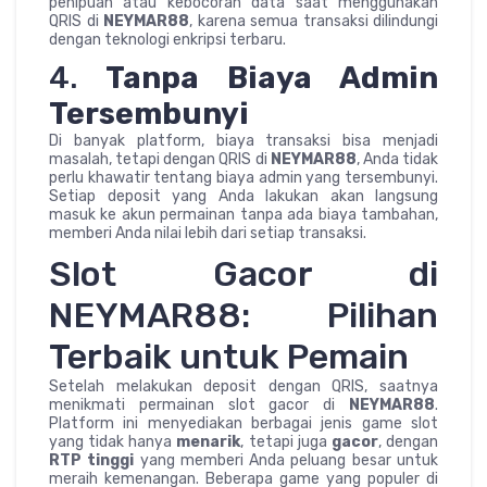
penipuan atau kebocoran data saat menggunakan
QRIS di
NEYMAR88
, karena semua transaksi dilindungi
dengan teknologi enkripsi terbaru.
4.
Tanpa Biaya Admin
Tersembunyi
Di banyak platform, biaya transaksi bisa menjadi
masalah, tetapi dengan QRIS di
NEYMAR88
, Anda tidak
perlu khawatir tentang biaya admin yang tersembunyi.
Setiap deposit yang Anda lakukan akan langsung
masuk ke akun permainan tanpa ada biaya tambahan,
memberi Anda nilai lebih dari setiap transaksi.
Slot Gacor di
NEYMAR88: Pilihan
Terbaik untuk Pemain
Setelah melakukan deposit dengan QRIS, saatnya
menikmati permainan slot gacor di
NEYMAR88
.
Platform ini menyediakan berbagai jenis game slot
yang tidak hanya
menarik
, tetapi juga
gacor
, dengan
RTP tinggi
yang memberi Anda peluang besar untuk
meraih kemenangan. Beberapa game yang populer di