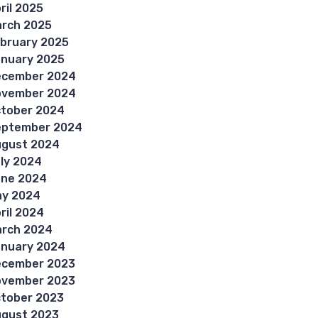
ril 2025
rch 2025
bruary 2025
nuary 2025
ecember 2024
ovember 2024
tober 2024
eptember 2024
gust 2024
ly 2024
ne 2024
y 2024
ril 2024
rch 2024
nuary 2024
ecember 2023
ovember 2023
tober 2023
gust 2023