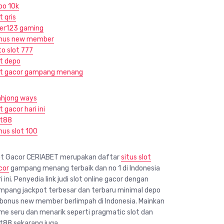
po 10k
t qris
ker123 gaming
nus new member
to slot 777
ot depo
ot gacor gampang menang
hjong ways
t gacor hari ini
ot88
nus slot 100
ot Gacor CERIABET merupakan daftar
situs slot
cor
gampang menang terbaik dan no 1 di Indonesia
i ini. Penyedia link judi slot online gacor dengan
mpang jackpot terbesar dan terbaru minimal depo
 bonus new member berlimpah di Indonesia. Mainkan
me seru dan menarik seperti pragmatic slot dan
ot88 sekarang juga.