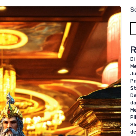
S
R
Di
Me
Ju
Pa
St
De
da
Me
Pi
Sl
de