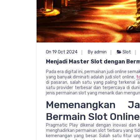
On 19 Oct 2024
By admin
Slot
Menjadi Master Slot dengan Ber
Pada era digital ini, permainan judi online se
yang banyak diminati adalah judi slot online.
t
di pasaran, salah satu yang paling terkenal
satu provider terbesar dan terpercaya di du
jenis permainan slot yang menarik dan mengu
Memenangkan Ja
Bermain Slot Online
Pragmatic Play dikenal dengan inovasi dan k
menghadirkan permainan slot terbaru yang tid
kemenangan yang besar. Salah satu fitur ungg