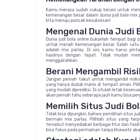
Kamu merasa sudah cukup berani untuk men
kemenangan besar dalam dunia judi bola mix p
kita menuju puncak kesuksesan!
Mengenal Dunia Judi B
Dunia judi bola online bukanlah tempat bagi 
untuk meraih kemenangan besar. Salah satu
adalah mix parlay. Di sini, kamu harus pin
hasilnya dengan tepat. Tidak mudah mem
menggairahkan.
Berani Mengambil Risi
Jangan pernah takut untuk mengambil risik
yang hanya duduk manis di tempat aman. Pil
yang mudah diprediksi. Di situlah letak kese
akan pernah tahu seberapa jauh kamu bisa perg
Memilih Situs Judi Bo
Tidak bisa dipungkiri, bahwa pemilihan situs
bermain mix parlay. Pilihlah situs yang terp
tersebut menyediakan berbagai fitur dan fasi
bisa fokus pada permainan tanpa khawatir ak