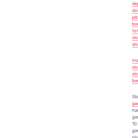
de
slo
jo
bo
to
sl
sl
ma
slo
sl
bo
Sl
ga
har
ga
10
ga
sl