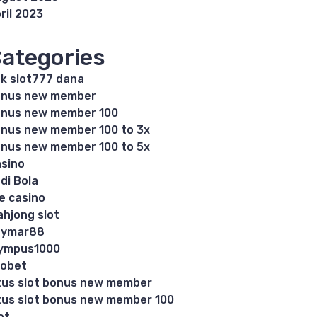
ril 2023
ategories
k slot777 dana
onus new member
nus new member 100
nus new member 100 to 3x
nus new member 100 to 5x
sino
di Bola
ve casino
hjong slot
eymar88
ympus1000
obet
tus slot bonus new member
tus slot bonus new member 100
ot