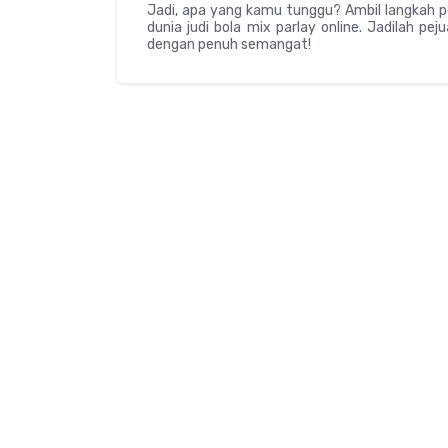
Jadi, apa yang kamu tunggu? Ambil langkah
dunia judi bola mix parlay online. Jadilah p
dengan penuh semangat!