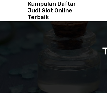
S
Kumpulan Daftar
k
Judi Slot Online
i
Terbaik
p
t
o
c
o
n
t
e
n
t