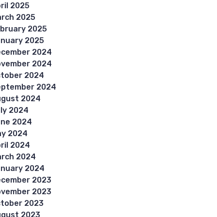
ril 2025
rch 2025
bruary 2025
nuary 2025
ecember 2024
ovember 2024
tober 2024
eptember 2024
gust 2024
ly 2024
ne 2024
y 2024
ril 2024
rch 2024
nuary 2024
ecember 2023
ovember 2023
tober 2023
gust 2023