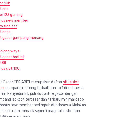
po 10k
t qris
ker123 gaming
nus new member
to slot 777
ot depo
ot gacor gampang menang
hjong ways
t gacor hari ini
ot88
nus slot 100
ot Gacor CERIABET merupakan daftar
situs slot
cor
gampang menang terbaik dan no 1 di Indonesia
i ini. Penyedia link judi slot online gacor dengan
mpang jackpot terbesar dan terbaru minimal depo
 bonus new member berlimpah di Indonesia. Mainkan
me seru dan menarik seperti pragmatic slot dan
ot88 sekarang juga.