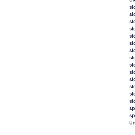
sl
sl
sl
sl
sl
sl
sl
sl
sl
sl
sl
sl
sl
sl
s
s
Un