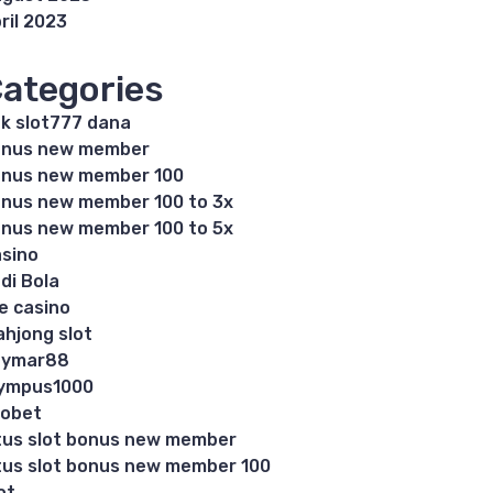
ril 2023
ategories
k slot777 dana
onus new member
nus new member 100
nus new member 100 to 3x
nus new member 100 to 5x
sino
di Bola
ve casino
hjong slot
eymar88
ympus1000
obet
tus slot bonus new member
tus slot bonus new member 100
ot