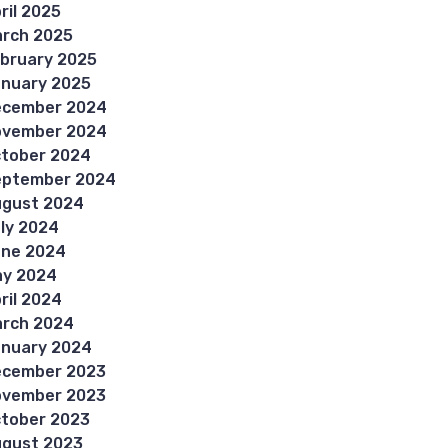
ril 2025
rch 2025
bruary 2025
nuary 2025
ecember 2024
ovember 2024
tober 2024
eptember 2024
gust 2024
ly 2024
ne 2024
y 2024
ril 2024
rch 2024
nuary 2024
ecember 2023
ovember 2023
tober 2023
gust 2023