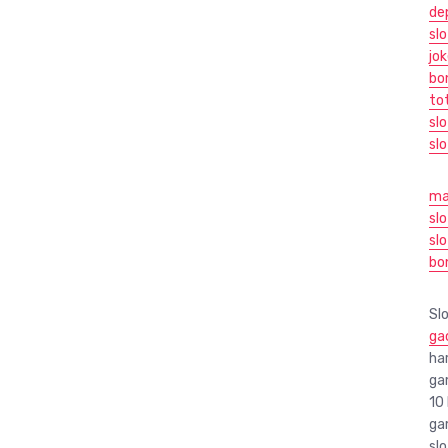
de
slo
jo
bo
to
sl
sl
ma
slo
sl
bo
Sl
ga
har
ga
10
ga
sl