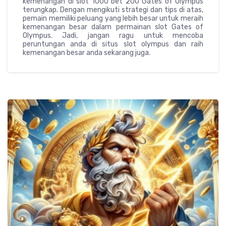
kemenangan di slot 1000 bet 200 Gates of Olympus
terungkap. Dengan mengikuti strategi dan tips di atas,
pemain memiliki peluang yang lebih besar untuk meraih
kemenangan besar dalam permainan slot Gates of
Olympus. Jadi, jangan ragu untuk mencoba
peruntungan anda di situs slot olympus dan raih
kemenangan besar anda sekarang juga.