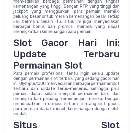
menyediakan berbagai permainan dengan tingkat
kemenangan yang tinggi. Dengan RTP yang tinggi dan
jackpot yang menggiurkan, para pemain memiliki
peluang besar untuk meraih kemenangan besar setiap
kali bermain. Selain itu, situs ini juga menyediakan
berbagai bonus dan promosi menarik yang dapat
meningkatkan kemenangan para pemain.
Slot Gacor Hari Ini:
Update Terbaru
Permainan Slot
Para pemain profesional tentu ingin selalu update
dengan permainan slot terbaru yang sedang gacor hari
ini. Olympus1000 menyediakan berbagai permainan slot
terbaru dan update terus-menerus, sehingga para
pemain dapat selalu menjajal permainan baru dan
meningkatkan peluang kemenangan mereka. Dengan
mendapatkan informasi terbaru tentang slot gacor,
para pemain dapat meraih kemenangan dengan lebih
mudah.
Situs Slot