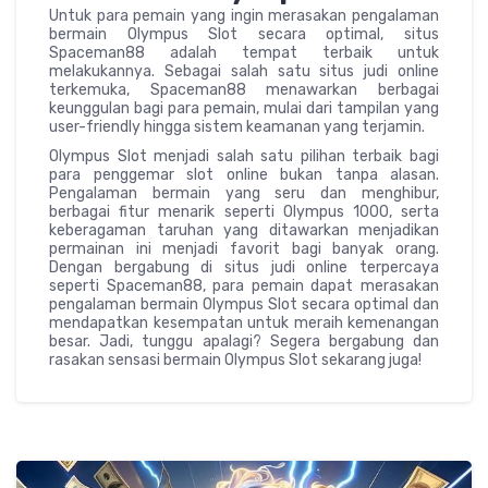
Untuk para pemain yang ingin merasakan pengalaman
bermain Olympus Slot secara optimal, situs
Spaceman88 adalah tempat terbaik untuk
melakukannya. Sebagai salah satu situs judi online
terkemuka, Spaceman88 menawarkan berbagai
keunggulan bagi para pemain, mulai dari tampilan yang
user-friendly hingga sistem keamanan yang terjamin.
Olympus Slot menjadi salah satu pilihan terbaik bagi
para penggemar slot online bukan tanpa alasan.
Pengalaman bermain yang seru dan menghibur,
berbagai fitur menarik seperti Olympus 1000, serta
keberagaman taruhan yang ditawarkan menjadikan
permainan ini menjadi favorit bagi banyak orang.
Dengan bergabung di situs judi online terpercaya
seperti Spaceman88, para pemain dapat merasakan
pengalaman bermain Olympus Slot secara optimal dan
mendapatkan kesempatan untuk meraih kemenangan
besar. Jadi, tunggu apalagi? Segera bergabung dan
rasakan sensasi bermain Olympus Slot sekarang juga!