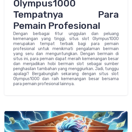
Olympus1000
Tempatnya Para
Pemain Profesional
Dengan berbagai fitur unggulan dan peluang
kemenangan yang tinggi, situs slot Olympus1000
merupakan tempat terbaik bagi para pemain
profesional untuk menikmati pengalaman bermain
yang seru dan menguntungkan. Dengan bermain di
situs ini, para pemain dapat meraih kemenangan besar
dan menjadikan hobi bermain slot sebagai sumber
penghasilan tambahan yang menggiurkan. Jadi, tunggu
apalagi? Bergabunglah sekarang dengan situs slot
Olympus1000 dan raih kemenangan besar bersama
para pemain profesional lainnya.