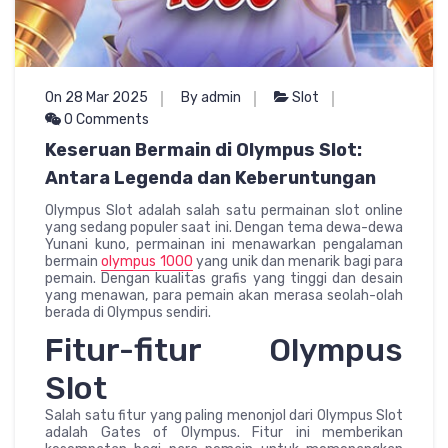
On 28 Mar 2025
By admin
Slot
0 Comments
Keseruan Bermain di Olympus Slot:
Antara Legenda dan Keberuntungan
Olympus Slot adalah salah satu permainan slot online
yang sedang populer saat ini. Dengan tema dewa-dewa
Yunani kuno, permainan ini menawarkan pengalaman
bermain
olympus 1000
yang unik dan menarik bagi para
pemain. Dengan kualitas grafis yang tinggi dan desain
yang menawan, para pemain akan merasa seolah-olah
berada di Olympus sendiri.
Fitur-fitur Olympus
Slot
Salah satu fitur yang paling menonjol dari Olympus Slot
adalah Gates of Olympus. Fitur ini memberikan