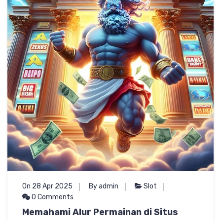
On 28 Apr 2025
By admin
Slot
0 Comments
Memahami Alur Permainan di Situs