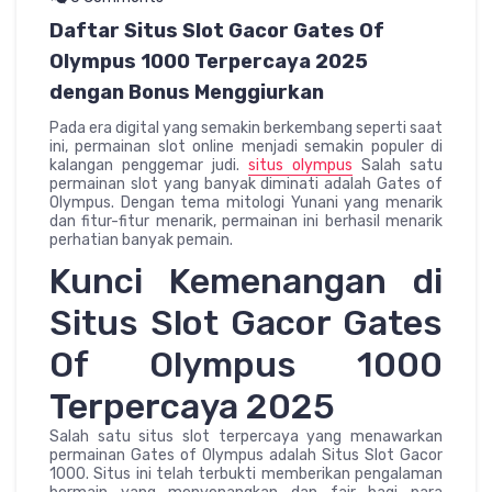
Daftar Situs Slot Gacor Gates Of
Olympus 1000 Terpercaya 2025
dengan Bonus Menggiurkan
Pada era digital yang semakin berkembang seperti saat
ini, permainan slot online menjadi semakin populer di
kalangan penggemar judi.
situs olympus
Salah satu
permainan slot yang banyak diminati adalah Gates of
Olympus. Dengan tema mitologi Yunani yang menarik
dan fitur-fitur menarik, permainan ini berhasil menarik
perhatian banyak pemain.
Kunci Kemenangan di
Situs Slot Gacor Gates
Of Olympus 1000
Terpercaya 2025
Salah satu situs slot terpercaya yang menawarkan
permainan Gates of Olympus adalah Situs Slot Gacor
1000. Situs ini telah terbukti memberikan pengalaman