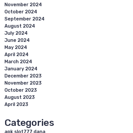
November 2024
October 2024
September 2024
August 2024
July 2024
June 2024
May 2024
April 2024
March 2024
January 2024
December 2023
November 2023
October 2023
August 2023
April 2023
Categories
apk slot777 dana