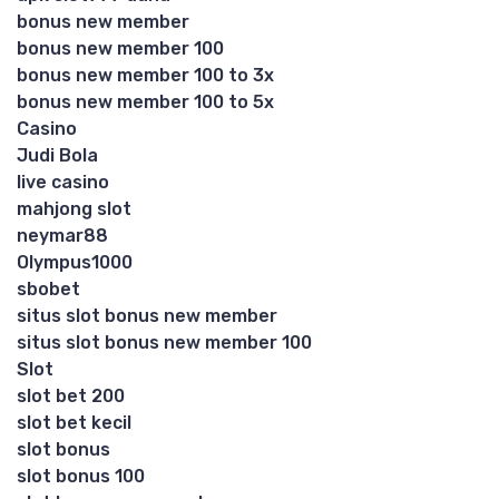
bonus new member
bonus new member 100
bonus new member 100 to 3x
bonus new member 100 to 5x
Casino
Judi Bola
live casino
mahjong slot
neymar88
Olympus1000
sbobet
situs slot bonus new member
situs slot bonus new member 100
Slot
slot bet 200
slot bet kecil
slot bonus
slot bonus 100