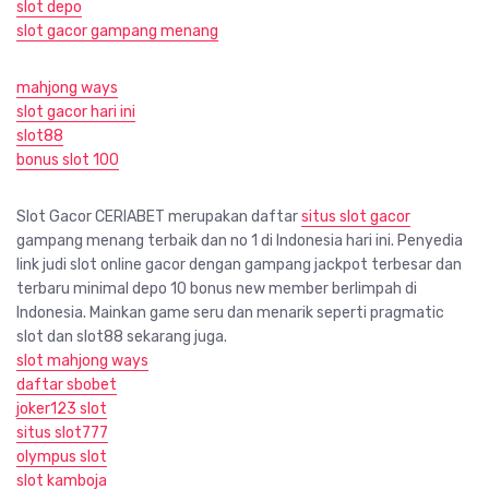
slot depo
slot gacor gampang menang
mahjong ways
slot gacor hari ini
slot88
bonus slot 100
Slot Gacor CERIABET merupakan daftar
situs slot gacor
gampang menang terbaik dan no 1 di Indonesia hari ini. Penyedia
link judi slot online gacor dengan gampang jackpot terbesar dan
terbaru minimal depo 10 bonus new member berlimpah di
Indonesia. Mainkan game seru dan menarik seperti pragmatic
slot dan slot88 sekarang juga.
slot mahjong ways
daftar sbobet
joker123 slot
situs slot777
olympus slot
slot kamboja