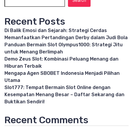
Search
Recent Posts
Di Balik Emosi dan Sejarah: Strategi Cerdas
Memanfaatkan Pertandingan Derby dalam Judi Bola
Panduan Bermain Slot Olympus1000: Strategi Jitu
untuk Menang Berlimpah
Demo Zeus Slot: Kombinasi Peluang Menang dan
Hiburan Terbaik
Mengapa Agen SBOBET Indonesia Menjadi Pilihan
Utama
Slot777: Tempat Bermain Slot Online dengan
Kesempatan Menang Besar – Daftar Sekarang dan
Buktikan Sendiri!
Recent Comments