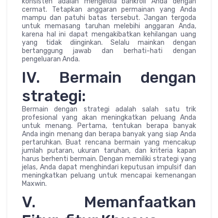
konsisten adalah mengelola bankroll Anda dengan
cermat. Tetapkan anggaran permainan yang Anda
mampu dan patuhi batas tersebut. Jangan tergoda
untuk memasang taruhan melebihi anggaran Anda,
karena hal ini dapat mengakibatkan kehilangan uang
yang tidak diinginkan. Selalu mainkan dengan
bertanggung jawab dan berhati-hati dengan
pengeluaran Anda.
IV. Bermain dengan
strategi:
Bermain dengan strategi adalah salah satu trik
profesional yang akan meningkatkan peluang Anda
untuk menang. Pertama, tentukan berapa banyak
Anda ingin menang dan berapa banyak yang siap Anda
pertaruhkan. Buat rencana bermain yang mencakup
jumlah putaran, ukuran taruhan, dan kriteria kapan
harus berhenti bermain. Dengan memiliki strategi yang
jelas, Anda dapat menghindari keputusan impulsif dan
meningkatkan peluang untuk mencapai kemenangan
Maxwin.
V. Memanfaatkan