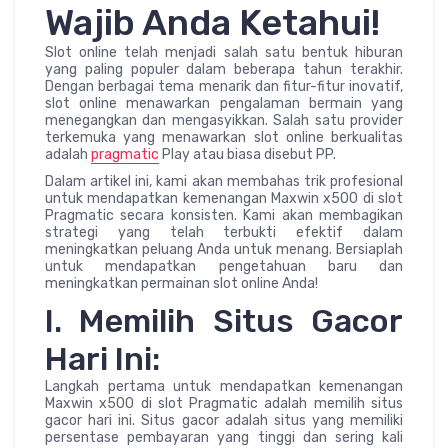
Wajib Anda Ketahui!
Slot online telah menjadi salah satu bentuk hiburan
yang paling populer dalam beberapa tahun terakhir.
Dengan berbagai tema menarik dan fitur-fitur inovatif,
slot online menawarkan pengalaman bermain yang
menegangkan dan mengasyikkan. Salah satu provider
terkemuka yang menawarkan slot online berkualitas
adalah
pragmatic
Play atau biasa disebut PP.
Dalam artikel ini, kami akan membahas trik profesional
untuk mendapatkan kemenangan Maxwin x500 di slot
Pragmatic secara konsisten. Kami akan membagikan
strategi yang telah terbukti efektif dalam
meningkatkan peluang Anda untuk menang. Bersiaplah
untuk mendapatkan pengetahuan baru dan
meningkatkan permainan slot online Anda!
I. Memilih Situs Gacor
Hari Ini:
Langkah pertama untuk mendapatkan kemenangan
Maxwin x500 di slot Pragmatic adalah memilih situs
gacor hari ini. Situs gacor adalah situs yang memiliki
persentase pembayaran yang tinggi dan sering kali