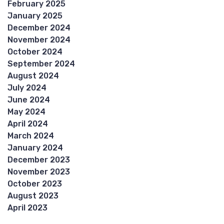
February 2025
January 2025
December 2024
November 2024
October 2024
September 2024
August 2024
July 2024
June 2024
May 2024
April 2024
March 2024
January 2024
December 2023
November 2023
October 2023
August 2023
April 2023