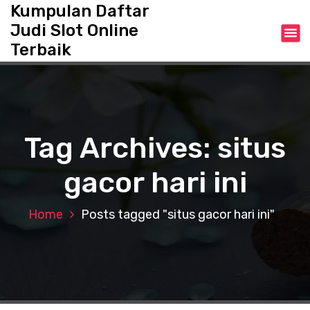
S
Kumpulan Daftar
k
Judi Slot Online
i
Terbaik
p
t
o
c
o
n
Tag Archives: situs
t
e
gacor hari ini
n
t
Home
Posts tagged "situs gacor hari ini"