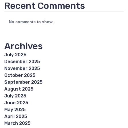
Recent Comments
No comments to show.
Archives
July 2026
December 2025
November 2025
October 2025
September 2025
August 2025
July 2025
June 2025
May 2025
April 2025
March 2025