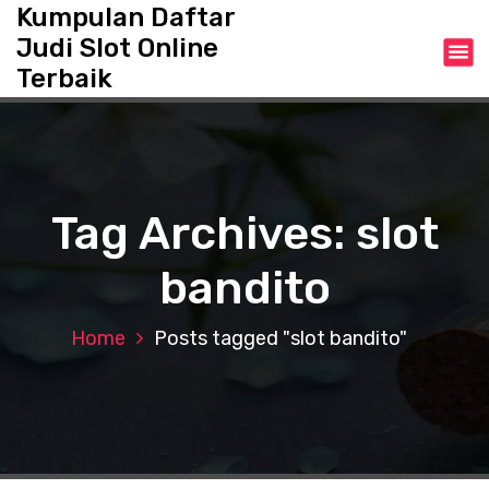
S
Kumpulan Daftar
k
Judi Slot Online
i
Terbaik
p
t
o
c
o
n
Tag Archives: slot
t
e
bandito
n
t
Home
Posts tagged "slot bandito"