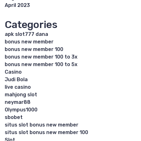
April 2023
Categories
apk slot777 dana
bonus new member
bonus new member 100
bonus new member 100 to 3x
bonus new member 100 to 5x
Casino
Judi Bola
live casino
mahjong slot
neymar88
Olympus1000
sbobet
situs slot bonus new member
situs slot bonus new member 100
Slot