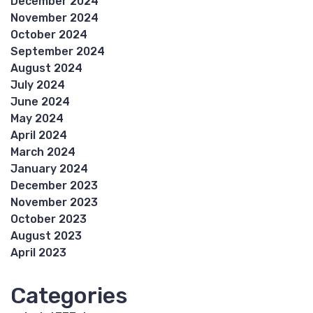
December 2024
November 2024
October 2024
September 2024
August 2024
July 2024
June 2024
May 2024
April 2024
March 2024
January 2024
December 2023
November 2023
October 2023
August 2023
April 2023
Categories