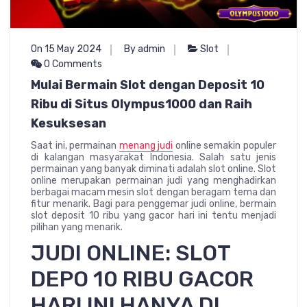
On 15 May 2024
By admin
Slot
0 Comments
Mulai Bermain Slot dengan Deposit 10
Ribu di Situs Olympus1000 dan Raih
Kesuksesan
Saat ini, permainan
menang judi
online semakin populer
di kalangan masyarakat Indonesia. Salah satu jenis
permainan yang banyak diminati adalah slot online. Slot
online merupakan permainan judi yang menghadirkan
berbagai macam mesin slot dengan beragam tema dan
fitur menarik. Bagi para penggemar judi online, bermain
slot deposit 10 ribu yang gacor hari ini tentu menjadi
pilihan yang menarik.
JUDI ONLINE: SLOT
DEPO 10 RIBU GACOR
HARI INI HANYA DI