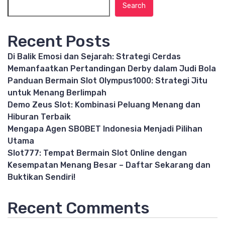
Search
Recent Posts
Di Balik Emosi dan Sejarah: Strategi Cerdas
Memanfaatkan Pertandingan Derby dalam Judi Bola
Panduan Bermain Slot Olympus1000: Strategi Jitu
untuk Menang Berlimpah
Demo Zeus Slot: Kombinasi Peluang Menang dan
Hiburan Terbaik
Mengapa Agen SBOBET Indonesia Menjadi Pilihan
Utama
Slot777: Tempat Bermain Slot Online dengan
Kesempatan Menang Besar – Daftar Sekarang dan
Buktikan Sendiri!
Recent Comments