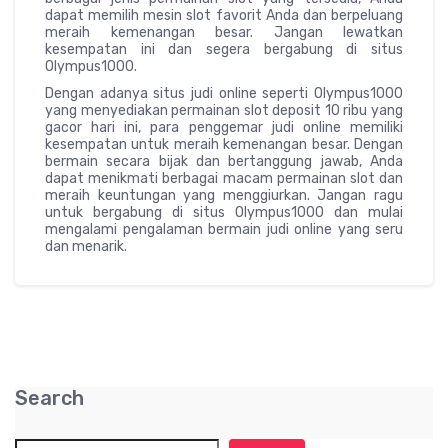
dapat memilih mesin slot favorit Anda dan berpeluang
meraih kemenangan besar. Jangan lewatkan
kesempatan ini dan segera bergabung di situs
Olympus1000.
Dengan adanya situs judi online seperti Olympus1000
yang menyediakan permainan slot deposit 10 ribu yang
gacor hari ini, para penggemar judi online memiliki
kesempatan untuk meraih kemenangan besar. Dengan
bermain secara bijak dan bertanggung jawab, Anda
dapat menikmati berbagai macam permainan slot dan
meraih keuntungan yang menggiurkan. Jangan ragu
untuk bergabung di situs Olympus1000 dan mulai
mengalami pengalaman bermain judi online yang seru
dan menarik.
Search