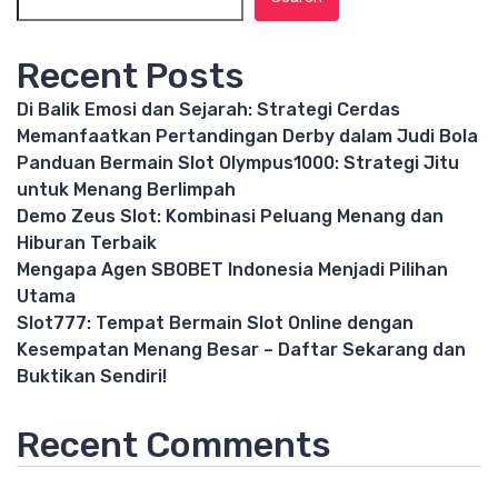
Recent Posts
Di Balik Emosi dan Sejarah: Strategi Cerdas
Memanfaatkan Pertandingan Derby dalam Judi Bola
Panduan Bermain Slot Olympus1000: Strategi Jitu
untuk Menang Berlimpah
Demo Zeus Slot: Kombinasi Peluang Menang dan
Hiburan Terbaik
Mengapa Agen SBOBET Indonesia Menjadi Pilihan
Utama
Slot777: Tempat Bermain Slot Online dengan
Kesempatan Menang Besar – Daftar Sekarang dan
Buktikan Sendiri!
Recent Comments