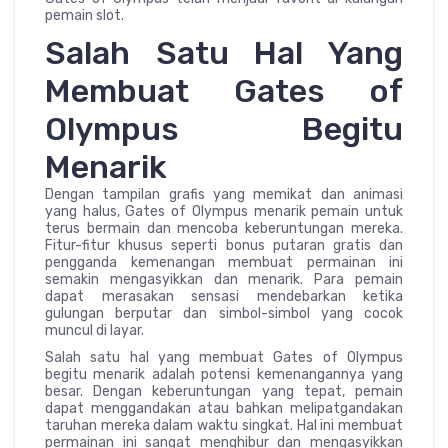
pemain slot.
Salah Satu Hal Yang
Membuat Gates of
Olympus Begitu
Menarik
Dengan tampilan grafis yang memikat dan animasi
yang halus, Gates of Olympus menarik pemain untuk
terus bermain dan mencoba keberuntungan mereka.
Fitur-fitur khusus seperti bonus putaran gratis dan
pengganda kemenangan membuat permainan ini
semakin mengasyikkan dan menarik. Para pemain
dapat merasakan sensasi mendebarkan ketika
gulungan berputar dan simbol-simbol yang cocok
muncul di layar.
Salah satu hal yang membuat Gates of Olympus
begitu menarik adalah potensi kemenangannya yang
besar. Dengan keberuntungan yang tepat, pemain
dapat menggandakan atau bahkan melipatgandakan
taruhan mereka dalam waktu singkat. Hal ini membuat
permainan ini sangat menghibur dan mengasyikkan