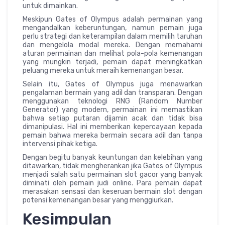
untuk dimainkan.
Meskipun Gates of Olympus adalah permainan yang
mengandalkan keberuntungan, namun pemain juga
perlu strategi dan keterampilan dalam memilih taruhan
dan mengelola modal mereka. Dengan memahami
aturan permainan dan melihat pola-pola kemenangan
yang mungkin terjadi, pemain dapat meningkatkan
peluang mereka untuk meraih kemenangan besar.
Selain itu, Gates of Olympus juga menawarkan
pengalaman bermain yang adil dan transparan. Dengan
menggunakan teknologi RNG (Random Number
Generator) yang modern, permainan ini memastikan
bahwa setiap putaran dijamin acak dan tidak bisa
dimanipulasi. Hal ini memberikan kepercayaan kepada
pemain bahwa mereka bermain secara adil dan tanpa
intervensi pihak ketiga.
Dengan begitu banyak keuntungan dan kelebihan yang
ditawarkan, tidak mengherankan jika Gates of Olympus
menjadi salah satu permainan slot gacor yang banyak
diminati oleh pemain judi online. Para pemain dapat
merasakan sensasi dan keseruan bermain slot dengan
potensi kemenangan besar yang menggiurkan.
Kesimpulan