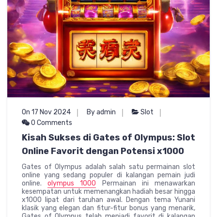
On 17 Nov 2024
By admin
Slot
0 Comments
Kisah Sukses di Gates of Olympus: Slot
Online Favorit dengan Potensi x1000
Gates of Olympus adalah salah satu permainan slot
online yang sedang populer di kalangan pemain judi
online.
olympus 1000
Permainan ini menawarkan
kesempatan untuk memenangkan hadiah besar hingga
x1000 lipat dari taruhan awal. Dengan tema Yunani
klasik yang elegan dan fitur-fitur bonus yang menarik,
Gates of Olympus telah menjadi favorit di kalangan