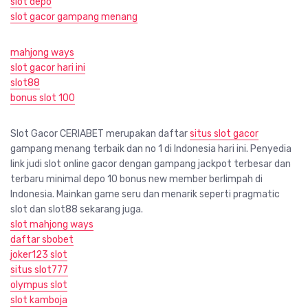
slot depo
slot gacor gampang menang
mahjong ways
slot gacor hari ini
slot88
bonus slot 100
Slot Gacor CERIABET merupakan daftar
situs slot gacor
gampang menang terbaik dan no 1 di Indonesia hari ini. Penyedia
link judi slot online gacor dengan gampang jackpot terbesar dan
terbaru minimal depo 10 bonus new member berlimpah di
Indonesia. Mainkan game seru dan menarik seperti pragmatic
slot dan slot88 sekarang juga.
slot mahjong ways
daftar sbobet
joker123 slot
situs slot777
olympus slot
slot kamboja