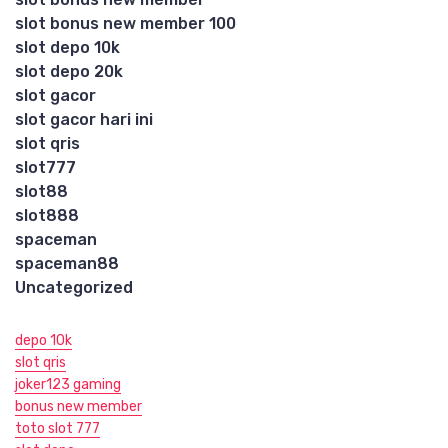
slot bonus new member 100
slot depo 10k
slot depo 20k
slot gacor
slot gacor hari ini
slot qris
slot777
slot88
slot888
spaceman
spaceman88
Uncategorized
depo 10k
slot qris
joker123 gaming
bonus new member
toto slot 777