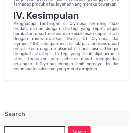
terhadap produk atau layanan yang mereka tawarkan.
IV. Kesimpulan
Menghadapi tantangan di Olympus memang tidak
mudah, namun dengan strategi yang tepat, segala
hambatan dapat diatasi dan kesuksesan dapat diraih.
Dengan memanfaatkan Gates Of Olympus dan
olympus1000 sebagai kunci masuk, para pebisnis dapat
meraih keuntungan maksimal di dunia bisnis. Dengan
mengikuti strategi-strategi yang telah dijabarkan di
atas, diharapkan para pebisnis dapat menghadapi
rintangan di Olympus dengan lebih percaya diri dan
mencapai kesuksesan yang mereka impikan.
Search
Search