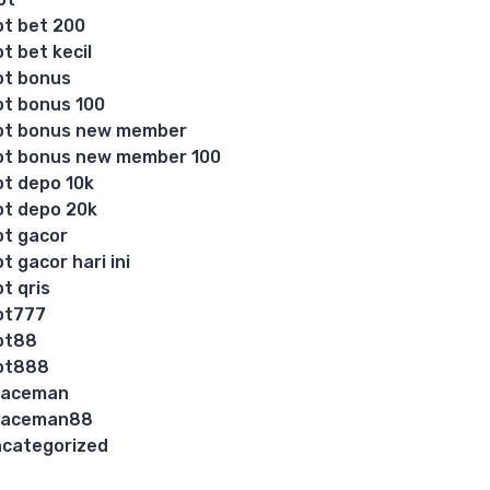
ot bet 200
ot bet kecil
ot bonus
ot bonus 100
ot bonus new member
ot bonus new member 100
ot depo 10k
ot depo 20k
ot gacor
ot gacor hari ini
ot qris
ot777
ot88
ot888
paceman
paceman88
categorized