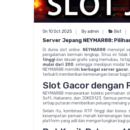
On 10 Oct 2025
By admin
Slot
Server Jepang NEYMAR88: Pilihan
Di dunia slot online,
NEYMAR88
menonjol se
pengalaman bermain lengkap. Situs ini tida
tinggi
dan desain grafis yang memukau, tet
mulai dari 200
, sehingga meskipun modal te
NEYMAR88 memiliki
berbagai server gacor
terbukti memberikan kemenangan besar bagi 
Slot Gacor dengan 
NEYMAR88 menawarkan koleksi permainan sl
Soft, Habanero, dan JOKER123. Semua permai
setiap putaran memberikan peluang menang yan
Selain itu, kombinasi RTP tinggi dan bonus 
kesempatan pemain meraih kemenangan besar
platform yang adil dan menguntungkan bagi pa