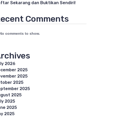
ftar Sekarang dan Buktikan Sendiri!
ecent Comments
No comments to show.
rchives
ly 2026
ecember 2025
ovember 2025
tober 2025
eptember 2025
gust 2025
ly 2025
ne 2025
y 2025