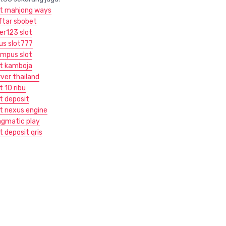
ot mahjong ways
ftar sbobet
ker123 slot
tus slot777
ympus slot
ot kamboja
rver thailand
t 10 ribu
ot deposit
ot nexus engine
agmatic play
t deposit qris