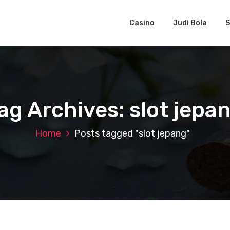
Casino
Judi Bola
S
ag Archives: slot jepa
Home
Posts tagged "slot jepang"