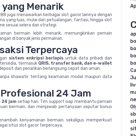
a yang Menarik
Ap
R88 juga menawarkan berbagai slot gacor lainnya dengan
ma yang luas, mulai dari petualangan, fantasi, hingga slot
C
e sesuai selera dan strategi.
laman bermain lebih menarik, memungkinkan pemain
ap
ngan di banyak jenis permainan.
b
saksi Terpercaya
bo
bo
ngan
sistem enkripsi berlapis
untuk data pribadi dan
bo
i tersedia, termasuk
QRIS, transfer bank, dan e-wallet
 deposit dan penarikan berlangsung cepat dan aman.
Ca
tanpa khawatir tentang keamanan modal maupun data
Ju
li
Profesional 24 Jam
ma
n
 24 jam
setiap hari. Tim support siap membantu pemain
Ol
duan bermain, dan menjawab pertanyaan seputar bonus
sb
 menambah kenyamanan bermain, sekaligus memperkuat
si
i situs slot gacor terpercaya.
si
Sl