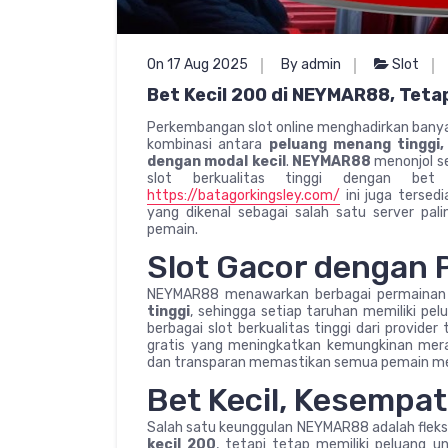
On 17 Aug 2025
By admin
Slot
Bet Kecil 200 di NEYMAR88, Teta
Perkembangan slot online menghadirkan banyak
kombinasi antara
peluang menang tinggi
dengan modal kecil
.
NEYMAR88
menonjol se
slot berkualitas tinggi dengan bet
https://batagorkingsley.com/
ini juga tersedi
yang dikenal sebagai salah satu server pa
pemain.
Slot Gacor dengan 
NEYMAR88 menawarkan berbagai permainan
tinggi
, sehingga setiap taruhan memiliki p
berbagai slot berkualitas tinggi dari provide
gratis yang meningkatkan kemungkinan mer
dan transparan memastikan semua pemain mem
Bet Kecil, Kesempa
Salah satu keunggulan NEYMAR88 adalah fleks
kecil 200
, tetapi tetap memiliki peluang 