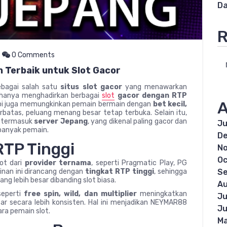
Da
R
0 Comments
 Terbaik untuk Slot Gacor
bagai salah satu
situs slot gacor
yang menawarkan
k hanya menghadirkan berbagai
slot
gacor dengan RTP
A
api juga memungkinkan pemain bermain dengan
bet kecil,
rbatas, peluang menang besar tetap terbuka. Selain itu,
, termasuk
server Jepang
, yang dikenal paling gacor dan
Ju
banyak pemain.
D
RTP Tinggi
N
Oc
ot dari
provider ternama
, seperti Pragmatic Play, PG
S
nan ini dirancang dengan
tingkat RTP tinggi
, sehingga
g lebih besar dibanding slot biasa.
Au
seperti
free spin, wild, dan multiplier
meningkatkan
Ju
 secara lebih konsisten. Hal ini menjadikan NEYMAR88
Ju
ra pemain slot.
Ma