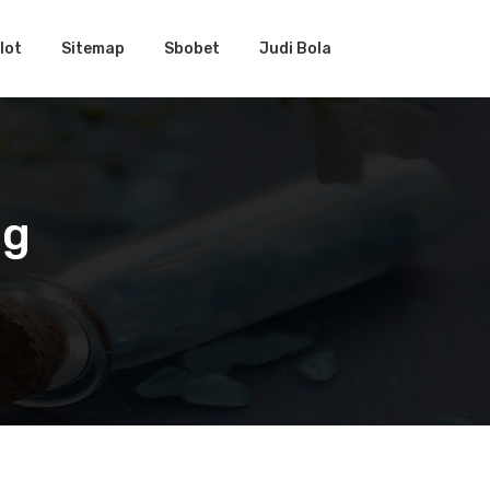
lot
Sitemap
Sbobet
Judi Bola
ng