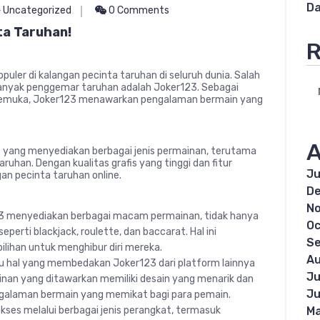
Da
Uncategorized
0 Comments
ta Taruhan!
R
puler di kalangan pecinta taruhan di seluruh dunia. Salah
banyak penggemar taruhan adalah Joker123. Sebagai
erkemuka, Joker123 menawarkan pengalaman bermain yang
A
e yang menyediakan berbagai jenis permainan, terutama
aruhan. Dengan kualitas grafis yang tinggi dan fitur
Ju
gan pecinta taruhan online.
D
N
23 menyediakan berbagai macam permainan, tidak hanya
Oc
seperti blackjack, roulette, dan baccarat. Hal ini
S
lihan untuk menghibur diri mereka.
Au
tu hal yang membedakan Joker123 dari platform lainnya
Ju
mainan yang ditawarkan memiliki desain yang menarik dan
Ju
galaman bermain yang memikat bagi para pemain.
akses melalui berbagai jenis perangkat, termasuk
Ma