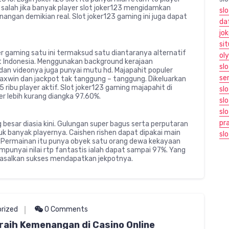
salah jika banyak player slot joker123 mengidamkan
sl
ngan demikian real. Slot joker123 gaming ini juga dapat
da
jo
si
ker gaming satu ini termaksud satu diantaranya alternatif
ol
 Indonesia. Menggunakan background kerajaan
sl
dan videonya juga punyai mutu hd. Majapahit populer
se
axwin dan jackpot tak tanggung – tanggung. Dikeluarkan
 ribu player aktif. Slot joker123 gaming majapahit di
slo
ayer lebih kurang diangka 97.60%.
sl
sl
pr
g besar diasia kini. Gulungan super bagus serta perputaran
k banyak playernya. Caishen rishen dapat dipakai main
slo
r. Permainan itu punya obyek satu orang dewa kekayaan
empunyai nilai rtp fantastis ialah dapat sampai 97%. Yang
g asalkan sukses mendapatkan jekpotnya.
rized
0 Comments
raih Kemenangan di Casino Online