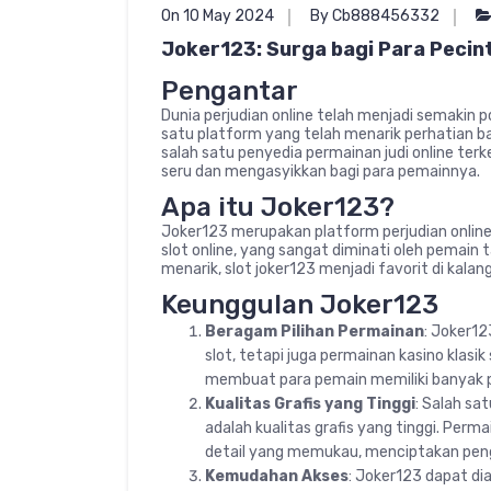
On 10 May 2024
By Cb888456332
Joker123: Surga bagi Para Pecin
Pengantar
Dunia perjudian online telah menjadi semakin po
satu platform yang telah menarik perhatian 
salah satu penyedia permainan judi online t
seru dan mengasyikkan bagi para pemainnya.
Apa itu Joker123?
Joker123 merupakan platform perjudian onlin
slot online, yang sangat diminati oleh pemain t
menarik, slot joker123 menjadi favorit di kalan
Keunggulan Joker123
Beragam Pilihan Permainan
: Joker1
slot, tetapi juga permainan kasino klasik 
membuat para pemain memiliki banyak pi
Kualitas Grafis yang Tinggi
: Salah sa
adalah kualitas grafis yang tinggi. Per
detail yang memukau, menciptakan pen
Kemudahan Akses
: Joker123 dapat di