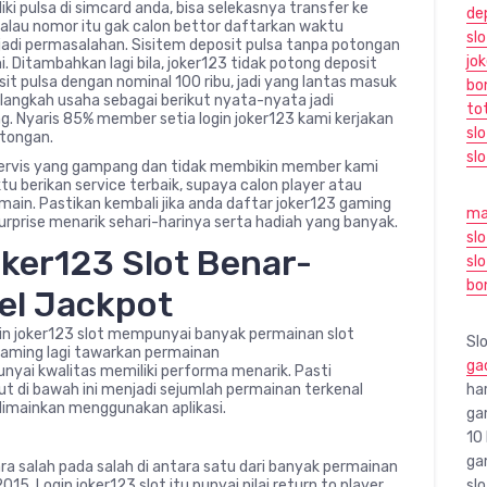
ki pulsa di simcard anda, bisa selekasnya transfer ke
de
 Walau nomor itu gak calon bettor daftarkan waktu
slo
 jadi permasalahan. Sisitem deposit pulsa tanpa potongan
jo
Ditambahkan lagi bila, joker123 tidak potong deposit
it pulsa dengan nominal 100 ribu, jadi yang lantas masuk
bo
langkah usaha sebagai berikut nyata-nyata jadi
to
. Nyaris 85% member setia login joker123 kami kerjakan
sl
otongan.
sl
ervis yang gampang dan tidak membikin member kami
 berikan service terbaik, supaya calon player atau
in. Pastikan kembali jika anda daftar joker123 gaming
ma
rprise menarik sehari-harinya serta hadiah yang banyak.
slo
ker123 Slot Benar-
sl
bo
pel Jackpot
ogin joker123 slot mempunyai banyak permainan slot
Sl
aming lagi tawarkan permainan
ga
yai kwalitas memiliki performa menarik. Pasti
 di bawah ini menjadi sejumlah permainan terkenal
har
a dimainkan menggunakan aplikasi.
ga
10
ga
ra salah pada salah di antara satu dari banyak permainan
15. Login joker123 slot itu punyai nilai return to player
sl