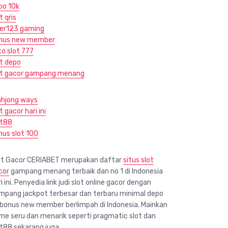
po 10k
t qris
ker123 gaming
nus new member
to slot 777
ot depo
ot gacor gampang menang
hjong ways
t gacor hari ini
ot88
nus slot 100
ot Gacor CERIABET merupakan daftar
situs slot
cor
gampang menang terbaik dan no 1 di Indonesia
i ini. Penyedia link judi slot online gacor dengan
mpang jackpot terbesar dan terbaru minimal depo
 bonus new member berlimpah di Indonesia. Mainkan
me seru dan menarik seperti pragmatic slot dan
ot88 sekarang juga.