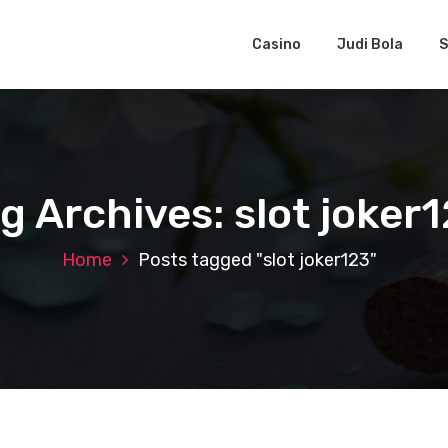
Casino
Judi Bola
S
g Archives: slot joker
Home
Posts tagged "slot joker123"