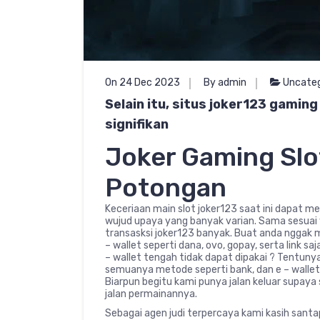
On 24 Dec 2023
By admin
Uncateg
Selain itu, situs joker123 gamin
signifikan
Joker Gaming Slo
Potongan
Keceriaan main slot joker123 saat ini dapat me
wujud upaya yang banyak varian. Sama sesuai 
transasksi joker123 banyak. Buat anda nggak 
– wallet seperti dana, ovo, gopay, serta link sa
– wallet tengah tidak dapat dipakai ? Tentun
semuanya metode seperti bank, dan e – wallet
Biarpun begitu kami punya jalan keluar supaya
jalan permainannya.
Sebagai agen judi terpercaya kami kasih santa