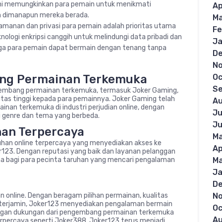
 ini memungkinkan para pemain untuk menikmati
Ap
n dimanapun mereka berada.
Ma
eamanan dan privasi para pemain adalah prioritas utama
Fe
logi enkripsi canggih untuk melindungi data pribadi dan
Ja
gga para pemain dapat bermain dengan tenang tanpa
D
N
ng Permainan Terkemuka
Oc
S
gembang permainan terkemuka, termasuk Joker Gaming,
tas tinggi kepada para pemainnya. Joker Gaming telah
Au
nan terkemuka di industri perjudian online, dengan
Ju
 genre dan tema yang berbeda.
Ju
han Terpercaya
Ma
han online terpercaya yang menyediakan akses ke
Ap
r123. Dengan reputasi yang baik dan layanan pelanggan
ma bagi para pecinta taruhan yang mencari pengalaman
Ma
Ja
D
 online. Dengan beragam pilihan permainan, kualitas
N
g terjamin, Joker123 menyediakan pengalaman bermain
Oc
Dengan dukungan dari pengembang permainan terkemuka
Au
rpercaya seperti Joker388, Joker123 terus menjadi