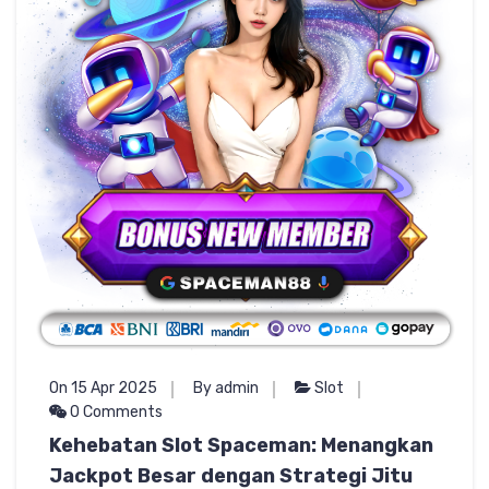
On 15 Apr 2025
By admin
Slot
0 Comments
Kehebatan Slot Spaceman: Menangkan
Jackpot Besar dengan Strategi Jitu