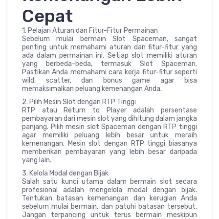
Cepat
1. Pelajari Aturan dan Fitur-Fitur Permainan
Sebelum mulai bermain Slot Spaceman, sangat
penting untuk memahami aturan dan fitur-fitur yang
ada dalam permainan ini. Setiap slot memiliki aturan
yang berbeda-beda, termasuk Slot Spaceman.
Pastikan Anda memahami cara kerja fitur-fitur seperti
wild, scatter, dan bonus game agar bisa
memaksimalkan peluang kemenangan Anda.
2. Pilih Mesin Slot dengan RTP Tinggi
RTP atau Return to Player adalah persentase
pembayaran dari mesin slot yang dihitung dalam jangka
panjang. Pilih mesin slot Spaceman dengan RTP tinggi
agar memiliki peluang lebih besar untuk meraih
kemenangan. Mesin slot dengan RTP tinggi biasanya
memberikan pembayaran yang lebih besar daripada
yang lain.
3. Kelola Modal dengan Bijak
Salah satu kunci utama dalam bermain slot secara
profesional adalah mengelola modal dengan bijak.
Tentukan batasan kemenangan dan kerugian Anda
sebelum mulai bermain, dan patuhi batasan tersebut.
Jangan terpancing untuk terus bermain meskipun