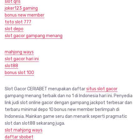
slot qris
joker123 gaming
bonus new member
toto slot 777
slot depo
slot gacor gampang menang
mahjong ways
slot gacor hari ini
slot88
bonus slot 100
Slot Gacor CERIABET merupakan daftar
situs slot gacor
gampang menang terbaik dan no 1 di Indonesia hari ini. Penyedia
link judi slot online gacor dengan gampang jackpot terbesar dan
terbaru minimal depo 10 bonus new member berlimpah di
Indonesia. Mainkan game seru dan menarik seperti pragmatic
slot dan slot88 sekarang juga.
slot mahjong ways
daftar sbobet