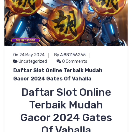
On 24 May 2024
By Ai881156265
Uncategorized
0 Comments
Daftar Slot Online Terbaik Mudah
Gacor 2024 Gates Of Vahalla
Daftar Slot Online
Terbaik Mudah
Gacor 2024 Gates
Of Vahalla