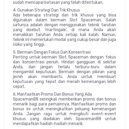
sudah mencapai batasan yang telah ditentukan.
4. Gunakan Strategi Dan Trik Khusus
Ada beberapa strategi dan trik khusus yang bisa
digunakan dalam bermain Slot Spaceman. Salah
satunya adalah dengan menggunakan teknik taruhan
yang disebut ‘martingale’, di mana Anda akan
menaikkan taruhan Anda setiap kali kalah. Namun,
teknik ini memerlukan modal yang cukup besar dan juga
risiko yang tinggi.
5. Bermain Dengan Fokus Dan Konsentrasi
Penting untuk bermain Slot Spaceman dengan fokus
dan konsentrasi penuh. Hindari gangguan di sekitar
Anda, dan jangan terlalu terburu-buru dalam
mengambil keputusan. Bermain dengan pikiran yang
jernih akan membantu Anda untuk membuat
keputusan yang tepat dan meraih kemenangan lebih
cepat.
6. Manfaatkan Promo Dan Bonus Yang Ada
Spaceman88 seringkali memberikan promo dan bonus
menarik bagi para pemainnya. Manfaatkan promo dan
bonus ini untuk meningkatkan peluang kemenangan
Anda. Jangan ragu untuk mengikuti event-event
khusus yang diadakan oleh Spaceman88 untuk
mendapatkan hadiah-hadiah menarik.