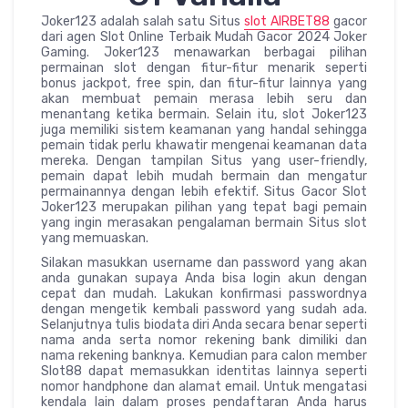
Joker123 adalah salah satu Situs
slot AIRBET88
gacor
dari agen Slot Online Terbaik Mudah Gacor 2024 Joker
Gaming. Joker123 menawarkan berbagai pilihan
permainan slot dengan fitur-fitur menarik seperti
bonus jackpot, free spin, dan fitur-fitur lainnya yang
akan membuat pemain merasa lebih seru dan
menantang ketika bermain. Selain itu, slot Joker123
juga memiliki sistem keamanan yang handal sehingga
pemain tidak perlu khawatir mengenai keamanan data
mereka. Dengan tampilan Situs yang user-friendly,
pemain dapat lebih mudah bermain dan mengatur
permainannya dengan lebih efektif. Situs Gacor Slot
Joker123 merupakan pilihan yang tepat bagi pemain
yang ingin merasakan pengalaman bermain Situs slot
yang memuaskan.
Silakan masukkan username dan password yang akan
anda gunakan supaya Anda bisa login akun dengan
cepat dan mudah. Lakukan konfirmasi passwordnya
dengan mengetik kembali password yang sudah ada.
Selanjutnya tulis biodata diri Anda secara benar seperti
nama anda serta nomor rekening bank dimiliki dan
nama rekening banknya. Kemudian para calon member
Slot88 dapat memasukkan identitas lainnya seperti
nomor handphone dan alamat email. Untuk mengatasi
kendala lain dalam proses pendaftaran Anda harus