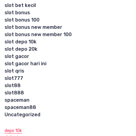
slot bet kecil
slot bonus
slot bonus 100
slot bonus new member
slot bonus new member 100
slot depo 10k
slot depo 20k
slot gacor
slot gacor hari ini
slot qris
slot777
slot88
slot888
spaceman
spaceman88
Uncategorized
depo 10k