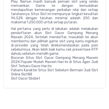
Play. Namun masih banyak pemain slot yang selalu
memainkan Game ini dengan kemudahan
mendapatkan kemenangan perkalian nilai dari setiap
taruhannya. Situs Slot ini mempunyai tingkat kesulitan
96.52% dengan taruhan minimal adalah 250 dan
maksimal 1.250.000 untuk setiap putaran.
Hal pertama yang perlu di lakukan adalah melakukan
pendaftaran akun Slot Gacor Gampang Menang
Maxwin 2024, Setelah mendaftar, masuklah ke akun
membermu dan pilihlah game slot yang kamu inginkan
di-provider yang telah direkomendasikan pada poin
sebelumnya. Akan lebih baik kamu cek presentase RTP
dahulu sebelum memilih game.
Bocoran Situs Slot Gacor Gampang Menang Maxwin
2024 Populer Mudah Maxwin Hari Ini di Situs Agen Judi
Slot Terbaru Gacor Hari Ini
Pahami Karakter Situs Slot Sebelum Bermain Judi Slot
Online Slot88
Slot Gacor Sbobet