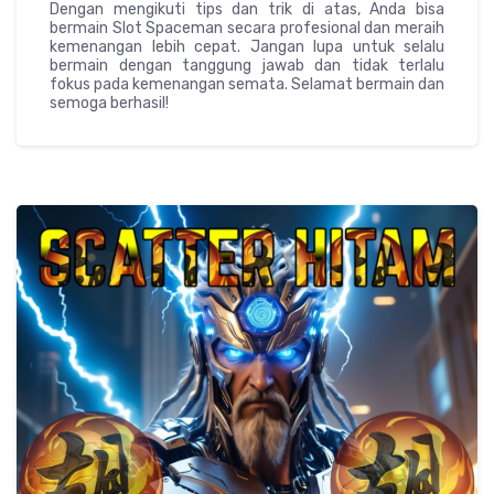
Dengan mengikuti tips dan trik di atas, Anda bisa
bermain Slot Spaceman secara profesional dan meraih
kemenangan lebih cepat. Jangan lupa untuk selalu
bermain dengan tanggung jawab dan tidak terlalu
fokus pada kemenangan semata. Selamat bermain dan
semoga berhasil!