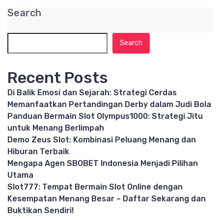
Search
Search
Recent Posts
Di Balik Emosi dan Sejarah: Strategi Cerdas
Memanfaatkan Pertandingan Derby dalam Judi Bola
Panduan Bermain Slot Olympus1000: Strategi Jitu
untuk Menang Berlimpah
Demo Zeus Slot: Kombinasi Peluang Menang dan
Hiburan Terbaik
Mengapa Agen SBOBET Indonesia Menjadi Pilihan
Utama
Slot777: Tempat Bermain Slot Online dengan
Kesempatan Menang Besar – Daftar Sekarang dan
Buktikan Sendiri!