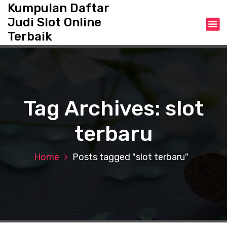
S
Kumpulan Daftar
k
Judi Slot Online
i
Terbaik
p
t
o
c
o
n
Tag Archives: slot
t
e
terbaru
n
t
Home
Posts tagged "slot terbaru"