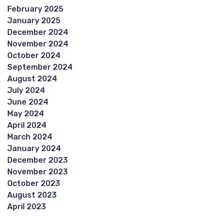
February 2025
January 2025
December 2024
November 2024
October 2024
September 2024
August 2024
July 2024
June 2024
May 2024
April 2024
March 2024
January 2024
December 2023
November 2023
October 2023
August 2023
April 2023