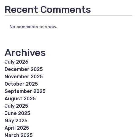
Recent Comments
No comments to show.
Archives
July 2026
December 2025
November 2025
October 2025
September 2025
August 2025
July 2025
June 2025
May 2025
April 2025
March 2025