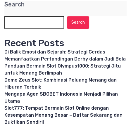
Search
Search
Recent Posts
Di Balik Emosi dan Sejarah: Strategi Cerdas
Memanfaatkan Pertandingan Derby dalam Judi Bola
Panduan Bermain Slot Olympus1000: Strategi Jitu
untuk Menang Berlimpah
Demo Zeus Slot: Kombinasi Peluang Menang dan
Hiburan Terbaik
Mengapa Agen SBOBET Indonesia Menjadi Pilihan
Utama
Slot777: Tempat Bermain Slot Online dengan
Kesempatan Menang Besar – Daftar Sekarang dan
Buktikan Sendiri!