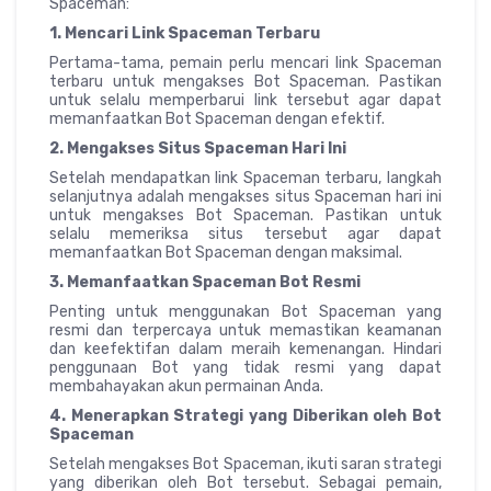
Spaceman:
1. Mencari Link Spaceman Terbaru
Pertama-tama, pemain perlu mencari link Spaceman
terbaru untuk mengakses Bot Spaceman. Pastikan
untuk selalu memperbarui link tersebut agar dapat
memanfaatkan Bot Spaceman dengan efektif.
2. Mengakses Situs Spaceman Hari Ini
Setelah mendapatkan link Spaceman terbaru, langkah
selanjutnya adalah mengakses situs Spaceman hari ini
untuk mengakses Bot Spaceman. Pastikan untuk
selalu memeriksa situs tersebut agar dapat
memanfaatkan Bot Spaceman dengan maksimal.
3. Memanfaatkan Spaceman Bot Resmi
Penting untuk menggunakan Bot Spaceman yang
resmi dan terpercaya untuk memastikan keamanan
dan keefektifan dalam meraih kemenangan. Hindari
penggunaan Bot yang tidak resmi yang dapat
membahayakan akun permainan Anda.
4. Menerapkan Strategi yang Diberikan oleh Bot
Spaceman
Setelah mengakses Bot Spaceman, ikuti saran strategi
yang diberikan oleh Bot tersebut. Sebagai pemain,