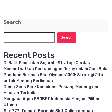
Search
Search
Recent Posts
Di Balik Emosi dan Sejarah: Strategi Cerdas
Memanfaatkan Pertandingan Derby dalam Judi Bola
Panduan Bermain Slot Olympus1000: Strategi Jitu
untuk Menang Berlimpah
Demo Zeus Slot: Kombinasi Peluang Menang dan
Hiburan Terbaik
Mengapa Agen SBOBET Indonesia Menjadi Pilihan
Utama
Slot777: Tempat Bermain Slot Online dengan