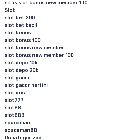
situs slot bonus new member 100
Slot
slot bet 200
slot bet kecil
slot bonus
slot bonus 100
slot bonus new member
slot bonus new member 100
slot depo 10k
slot depo 20k
slot gacor
slot gacor hari ini
slot qris
slot777
slot88
slot888
spaceman
spaceman88
Uncategorized