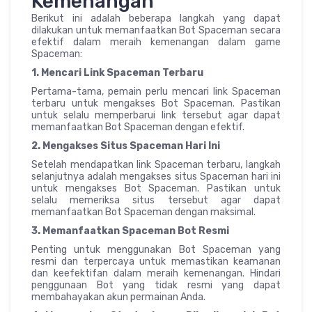
Kemenangan
Berikut ini adalah beberapa langkah yang dapat
dilakukan untuk memanfaatkan Bot Spaceman secara
efektif dalam meraih kemenangan dalam game
Spaceman:
1. Mencari Link Spaceman Terbaru
Pertama-tama, pemain perlu mencari link Spaceman
terbaru untuk mengakses Bot Spaceman. Pastikan
untuk selalu memperbarui link tersebut agar dapat
memanfaatkan Bot Spaceman dengan efektif.
2. Mengakses Situs Spaceman Hari Ini
Setelah mendapatkan link Spaceman terbaru, langkah
selanjutnya adalah mengakses situs Spaceman hari ini
untuk mengakses Bot Spaceman. Pastikan untuk
selalu memeriksa situs tersebut agar dapat
memanfaatkan Bot Spaceman dengan maksimal.
3. Memanfaatkan Spaceman Bot Resmi
Penting untuk menggunakan Bot Spaceman yang
resmi dan terpercaya untuk memastikan keamanan
dan keefektifan dalam meraih kemenangan. Hindari
penggunaan Bot yang tidak resmi yang dapat
membahayakan akun permainan Anda.