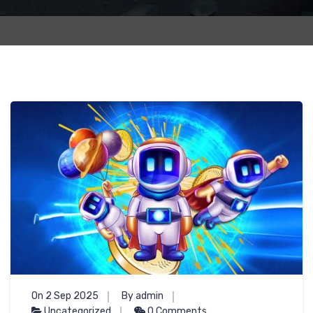
On 2 Sep 2025
By admin
Uncategorized
0 Comments